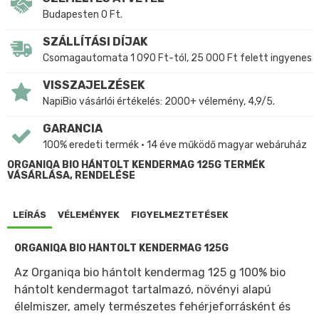
Budapesten 0 Ft.
SZÁLLÍTÁSI DÍJAK
Csomagautomata 1 090 Ft-tól, 25 000 Ft felett ingyenes
VISSZAJELZÉSEK
NapiBio vásárlói értékelés: 2000+ vélemény, 4,9/5.
GARANCIA
100% eredeti termék • 14 éve működő magyar webáruház
ORGANIQA BIO HÁNTOLT KENDERMAG 125G TERMÉK
VÁSÁRLÁSA, RENDELÉSE
LEÍRÁS
VÉLEMÉNYEK
FIGYELMEZTETÉSEK
ORGANIQA BIO HÁNTOLT KENDERMAG 125G
Az Organiqa bio hántolt kendermag 125 g 100% bio
hántolt kendermagot tartalmazó, növényi alapú
élelmiszer, amely természetes fehérjeforrásként és