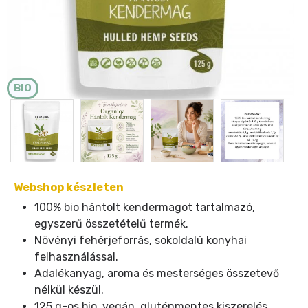
BIO
Webshop készleten
100% bio hántolt kendermagot tartalmazó,
egyszerű összetételű termék.
Növényi fehérjeforrás, sokoldalú konyhai
felhasználással.
Adalékanyag, aroma és mesterséges összetevő
nélkül készül.
125 g-os bio, vegán, gluténmentes kiszerelés.