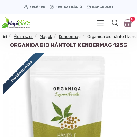
BELÉPÉS
REGISZTRÁCIÓ
KAPCSOLAT
0
Élelmiszer
Magok
Kendermag
Organiqa bio hántolt ken
ORGANIQA BIO HÁNTOLT KENDERMAG 125G
Gluténmentes