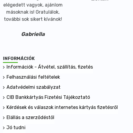
elégedett vagyok, ajánlom
amelyből telített zsírsavak 5 g
másoknak is! Gratulálok,
Só <0,1 g
további sok sikert kívánok!
Kiszerelés 125 g
Gabriella
INFORMÁCIÓK
Információk - Átvétel, szállítás, fizetés
Felhasználási feltételek
Adatvédelmi szabályzat
CIB Bankkártyás Fizetési Tájékoztató
Kérdések és válaszok internetes kártyás fizetésről
Elállás a szerződéstől
Jó tudni