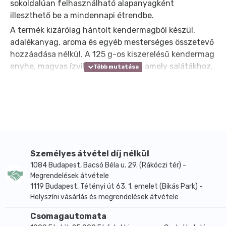
sokoldalúan felhasználható alapanyagként
illeszthető be a mindennapi étrendbe.
A termék kizárólag hántolt kendermagból készül,
adalékanyag, aroma és egyéb mesterséges összetevő
hozzáadása nélkül. A 125 g-os kiszerelésű kendermag
enyhe, magvas ízvilágú alapanyag, amely salátákhoz,
turmixokhoz, növényi joghurtokhoz vagy házi
energiaszeletekhez is felhasználható. A hántolt
forma előnye, hogy könnyen keverhető különféle
ételekhez és italokhoz.
A gyártói leírás szerint a kendermag könnyen
emészthető, gyors felszívódású növényi
fehérjeforrás, és mind a 21 aminosav megtalálható
Személyes átvétel díj nélkül
benne, köztük 8 esszenciális aminosav is. A termék
1084 Budapest, Bacsó Béla u. 29. (Rákóczi tér) -
Megrendelések átvétele
ásványi anyag profiljában kalcium, kálium,
1119 Budapest, Tétényi út 63. 1. emelet (Bikás Park) -
magnézium, réz és cink szerepel, vitaminprofiljában
Helyszíni vásárlás és megrendelések átvétele
pedig A-, B1-, B2-, B3-, B6-, C- és E-vitamin
található. Ezek miatt a hántolt kendermag a
Csomagautomata