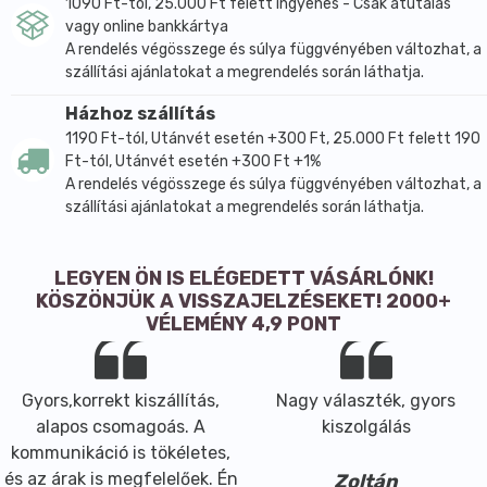
változatos, növényi alapú étrend gyakori összetevője.
1090 Ft-tól, 25.000 Ft felett ingyenes - Csak átutalás
vagy online bankkártya
Az átlagos tápérték 100 g termékben 2484 kJ / 599
A rendelés végösszege és súlya függvényében változhat, a
kcal energiatartalmat, 31,1 g fehérjét, 4,1 g
szállítási ajánlatokat a megrendelés során láthatja.
szénhidrátot, ebből 1,7 g cukrot, 49,2 g zsírt, ebből 5 g
telített zsírsavat, valamint kevesebb mint 0,1 g sót
Házhoz szállítás
tartalmaz. A termék bio, gluténmentes, laktózmentes,
1190 Ft-tól, Utánvét esetén +300 Ft, 25.000 Ft felett 190
szójamentes, vegán és cukormentes jelöléssel
Ft-tól, Utánvét esetén +300 Ft +1%
A rendelés végösszege és súlya függvényében változhat, a
szerepel. Származási helye Észtország.
szállítási ajánlatokat a megrendelés során láthatja.
Főbb hatóanyagok és összetevők
Aktív összetevő: 100% bio hántolt kendermag
LEGYEN ÖN IS ELÉGEDETT VÁSÁRLÓNK!
Segédanyagok: a gyártói adatok alapján nem
KÖSZÖNJÜK A VISSZAJELZÉSEKET! 2000+
tartalmaz hozzáadott segédanyagot, aromát vagy
VÉLEMÉNY 4,9 PONT
egyéb mesterséges anyagot
Átlagos tápérték 100 g termékben: energia 2484 kJ /
599 kcal
Gyors,korrekt kiszállítás,
Nagy választék, gyors
Fehérje 31,1 g
alapos csomagoás. A
kiszolgálás
Szénhidrát 4,1 g
kommunikáció is tökéletes,
amelyből cukrok 1,7 g
és az árak is megfelelőek. Én
Zoltán
Zsír 49,2 g