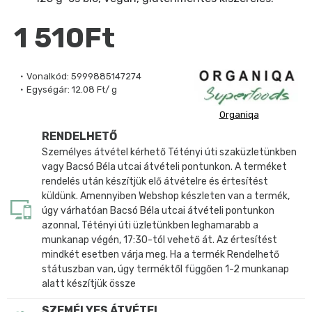
1 510Ft
Vonalkód:
5999885147274
Egységár:
12.08 Ft/ g
Organiqa
RENDELHETŐ
Személyes átvétel kérhető Tétényi úti szaküzletünkben
vagy Bacsó Béla utcai átvételi pontunkon. A terméket
rendelés után készítjük elő átvételre és értesítést
küldünk. Amennyiben Webshop készleten van a termék,
úgy várhatóan Bacsó Béla utcai átvételi pontunkon
azonnal, Tétényi úti üzletünkben leghamarabb a
munkanap végén, 17:30-tól vehető át. Az értesítést
mindkét esetben várja meg. Ha a termék Rendelhető
státuszban van, úgy terméktől függően 1-2 munkanap
alatt készítjük össze
SZEMÉLYES ÁTVÉTEL