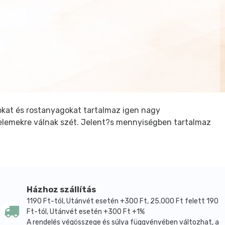
nokat és rostanyagokat tartalmaz igen nagy
elemekre válnak szét. Jelent?s mennyiségben tartalmaz
Házhoz szállítás
1190 Ft-tól, Utánvét esetén +300 Ft, 25.000 Ft felett 190
Ft-tól, Utánvét esetén +300 Ft +1%
A rendelés végösszege és súlya függvényében változhat, a