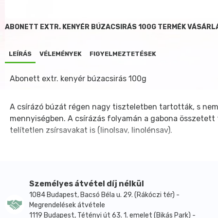
ABONETT EXTR. KENYÉR BÚZACSIRÁS 100G TERMÉK VÁSÁRL
LEÍRÁS
VÉLEMÉNYEK
FIGYELMEZTETÉSEK
Abonett extr. kenyér búzacsirás 100g
A csírázó búzát régen nagy tiszteletben tartották, s ne
mennyiségben. A csírázás folyamán a gabona összetett 
telítetlen zsírsavakat is (linolsav, linolénsav).
Személyes átvétel díj nélkül
1084 Budapest, Bacsó Béla u. 29. (Rákóczi tér) -
Megrendelések átvétele
1119 Budapest, Tétényi út 63. 1. emelet (Bikás Park) -