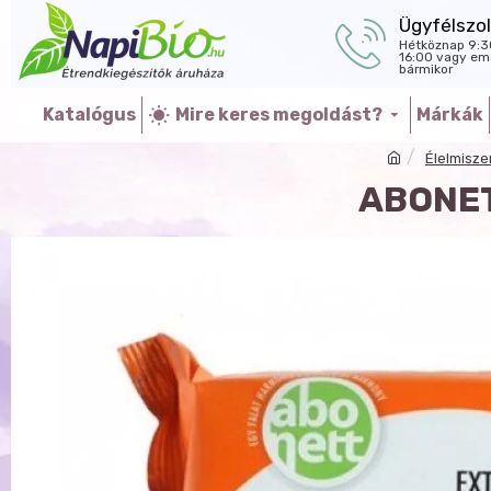
Ügyfélszol
Hétköznap 9:3
16:00 vagy ema
bármikor
Katalógus
Mire keres megoldást?
Márkák
Élelmisze
ABONET