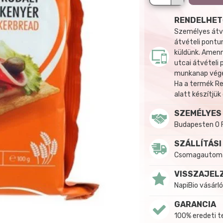
RENDELHET
Személyes átvé
átvételi pontun
küldünk. Amenn
utcai átvételi
munkanap végén
Ha a termék R
alatt készítjük
SZEMÉLYES
Budapesten 0 
SZÁLLÍTÁSI
Csomagautomat
VISSZAJEL
NapiBio vásárló
GARANCIA
100% eredeti 