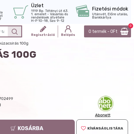
Üzlet
Fizetési módok
1119 Bp. Tétényi út 63.
la
1. emelet - Vásárlás és
Utánvét, Előre utalás,
st
rendelések átvétele
Bankkártya
7
H-P 10-18, Szo 9-12
0
0 termék - 0Ft
Regisztráció
Belépés
búzacsirás 100g
ÁS 100G
702499
g
Abonett
KOSÁRBA
KÍVÁNSÁGLISTÁRA