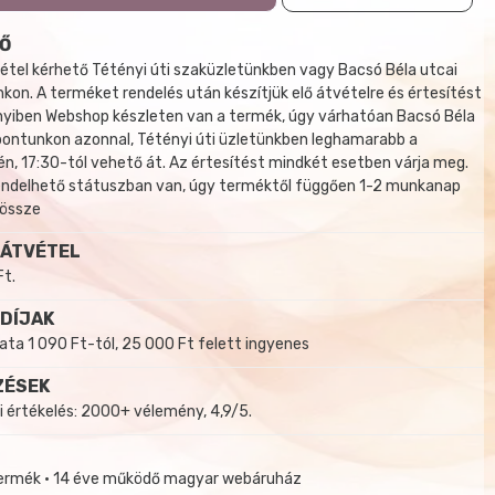
Ő
tel kérhető Tétényi úti szaküzletünkben vagy Bacsó Béla utcai
kon. A terméket rendelés után készítjük elő átvételre és értesítést
yiben Webshop készleten van a termék, úgy várhatóan Bacsó Béla
 pontunkon azonnal, Tétényi úti üzletünkben leghamarabb a
, 17:30-tól vehető át. Az értesítést mindkét esetben várja meg.
endelhető státuszban van, úgy terméktől függően 1-2 munkanap
 össze
 ÁTVÉTEL
Ft.
 DÍJAK
a 1 090 Ft-tól, 25 000 Ft felett ingyenes
ZÉSEK
i értékelés: 2000+ vélemény, 4,9/5.
termék • 14 éve működő magyar webáruház