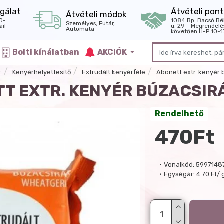
gálat
Átvételi pont
Átvételi módok
0-
1084 Bp. Bacsó Bé
Személyes, Futár,
il
u. 29 - Megrendelé
Automata
követően H-P 10-1
Bolti kínálatban
AKCIÓK
r
Kenyérhelyettesítő
Extrudált kenyérféle
Abonett extr. kenyér 
T EXTR. KENYÉR BÚZACSIR
Rendelhető
470Ft
Vonalkód:
5997148
Egységár:
4.70 Ft/ 