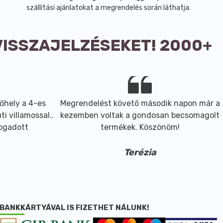
szállítási ajánlatokat a megrendelés során láthatja.
VISSZAJELZÉSEKET! 2000+
őhely a 4-es
Megrendelést követő második napon már a
i villamossal..
kezemben voltak a gondosan becsomagolt
fogadott
termékek. Köszönöm!
Terézia
BANKKÁRTYÁVAL IS FIZETHET NÁLUNK!