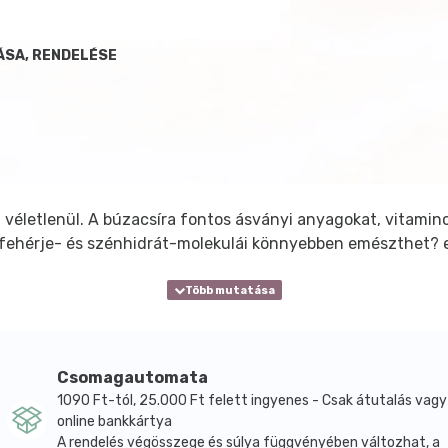
ÁSA, RENDELÉSE
m véletlenül. A búzacsíra fontos ásványi anyagokat, vitami
fehérje- és szénhidrát-molekulái könnyebben emészthet? 
Csomagautomata
1090 Ft-tól, 25.000 Ft felett ingyenes - Csak átutalás vagy
online bankkártya
A rendelés végösszege és súlya függvényében változhat, a