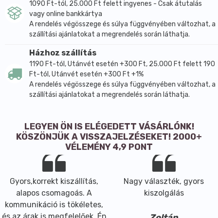
1090 Ft-tól, 25.000 Ft felett ingyenes - Csak átutalás
vagy online bankkártya
A rendelés végösszege és súlya függvényében változhat, a
szállítási ajánlatokat a megrendelés során láthatja.
Házhoz szállítás
1190 Ft-tól, Utánvét esetén +300 Ft, 25.000 Ft felett 190
Ft-tól, Utánvét esetén +300 Ft +1%
A rendelés végösszege és súlya függvényében változhat, a
szállítási ajánlatokat a megrendelés során láthatja.
LEGYEN ÖN IS ELÉGEDETT VÁSÁRLÓNK!
KÖSZÖNJÜK A VISSZAJELZÉSEKET! 2000+
VÉLEMÉNY 4,9 PONT
Gyors,korrekt kiszállítás,
Nagy választék, gyors
alapos csomagoás. A
kiszolgálás
kommunikáció is tökéletes,
és az árak is megfelelőek. Én
Zoltán