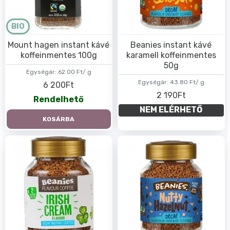
BIO
Mount hagen instant kávé
Beanies instant kávé
koffeinmentes 100g
karamell koffeinmentes
50g
Egységár:
62.00 Ft/ g
Egységár:
43.80 Ft/ g
6 200Ft
2 190Ft
Rendelhető
NEM ELÉRHETŐ
KOSÁRBA