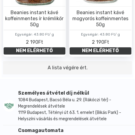
Beanies instant kávé
Beanies instant kávé
koffeinmentes ír krémlikőr
mogyorós koffeinmentes
50g
50g
Egységár:
43.80 Ft/ g
Egységár:
43.80 Ft/ g
2 190Ft
2 190Ft
NEM ELÉRHETŐ
NEM ELÉRHETŐ
A lista végére ért.
Személyes átvétel díj nélkül
1084 Budapest, Bacsó Béla u. 29. (Rákóczi tér) -
Megrendelések átvétele
1119 Budapest, Tétényi út 63. 1. emelet (Bikás Park) -
Helyszíni vásárlás és megrendelések átvétele
Csomagautomata