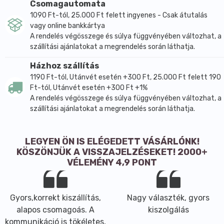
Csomagautomata
1090 Ft-tól, 25.000 Ft felett ingyenes - Csak átutalás
vagy online bankkártya
A rendelés végösszege és súlya függvényében változhat, a
szállítási ajánlatokat a megrendelés során láthatja.
Házhoz szállítás
1190 Ft-tól, Utánvét esetén +300 Ft, 25.000 Ft felett 190
Ft-tól, Utánvét esetén +300 Ft +1%
A rendelés végösszege és súlya függvényében változhat, a
szállítási ajánlatokat a megrendelés során láthatja.
LEGYEN ÖN IS ELÉGEDETT VÁSÁRLÓNK!
KÖSZÖNJÜK A VISSZAJELZÉSEKET! 2000+
VÉLEMÉNY 4,9 PONT
Gyors,korrekt kiszállítás,
Nagy választék, gyors
alapos csomagoás. A
kiszolgálás
kommunikáció is tökéletes,