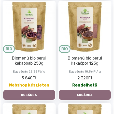
BIO
BIO
Biomenü bio perui
Biomenű bio perui
kakaóbab 250g
kakaópor 125g
Egységár:
23.36 Ft/ g
Egységár:
18.56 Ft/ g
5 840Ft
2 320Ft
Webshop készleten
Rendelhető
KOSÁRBA
KOSÁRBA