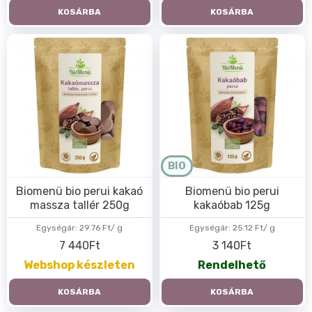
KOSÁRBA
KOSÁRBA
BIO
Biomenü bio perui kakaó
Biomenü bio perui
massza tallér 250g
kakaóbab 125g
Egységár:
29.76 Ft/ g
Egységár:
25.12 Ft/ g
7 440Ft
3 140Ft
Webshop készleten
Rendelhető
KOSÁRBA
KOSÁRBA