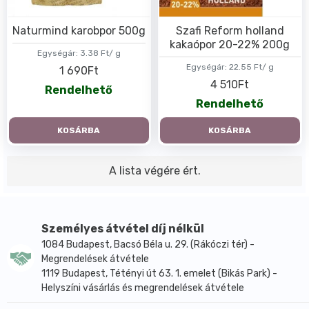
Naturmind karobpor 500g
Szafi Reform holland
kakaópor 20-22% 200g
Egységár:
3.38 Ft/ g
Egységár:
22.55 Ft/ g
1 690Ft
4 510Ft
Rendelhető
Rendelhető
KOSÁRBA
KOSÁRBA
A lista végére ért.
Személyes átvétel díj nélkül
1084 Budapest, Bacsó Béla u. 29. (Rákóczi tér) -
Megrendelések átvétele
1119 Budapest, Tétényi út 63. 1. emelet (Bikás Park) -
Helyszíni vásárlás és megrendelések átvétele