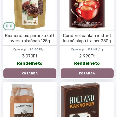
BIO
Biomenü bio perui zúzott
Canderel cankao instant
nyers kakaóbab 125g
kakaó alapú italpor 250g
Egységár:
24.56 Ft/ g
Egységár:
11.96 Ft/ g
3 070Ft
2 990Ft
Rendelhető
Rendelhető
KOSÁRBA
KOSÁRBA