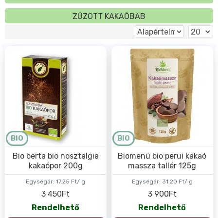
ZÚZOTT KAKAÓBAB
BIO
BIO
Bio berta bio nosztalgia
Biomenü bio perui kakaó
kakaópor 200g
massza tallér 125g
Egységár:
17.25 Ft/ g
Egységár:
31.20 Ft/ g
3 450Ft
3 900Ft
Rendelhető
Rendelhető