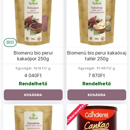
BIO
Biomenü bio perui
Biomenü bio perui kakaóvaj
kakaópor 250g
tallér 250g
Egységár:
16.16 Ft/ g
Egységár:
31.48 Ft/ g
4 040Ft
7 870Ft
Rendelhető
Rendelhető
KOSÁRBA
KOSÁRBA
Cukormentes