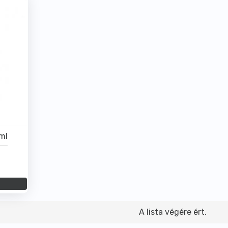
ml
l
A lista végére ért.