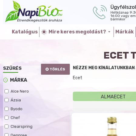
Ügyfélszol
Hétköznap 9:3
16:00 vagy ema
bármikor
Katalógus
Mire keres megoldást?
Márkák
ECET 
NÉZZE MEG KÍNÁLATUNKBAN 
SZŰRÉS
TÖRLÉS
Ecet
MÁRKA
Alce Nero
ALMAECET
Ázsia
Byodo
Chef
Clearspring
Dennree