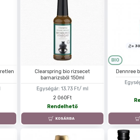
+ 30
BIO
űretlen
Clearspring bio rizsecet
Dennree b
barnarizsből 150ml
Egysé
l
Egységár:
13.73 Ft/ ml
2 060Ft
R
Rendelhető
KOSÁRBA