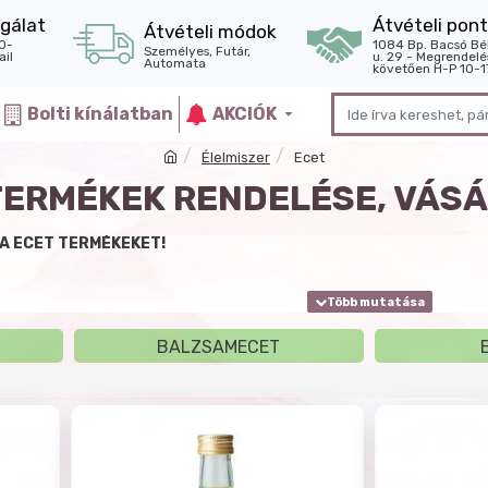
gálat
Átvételi pont
Átvételi módok
0-
1084 Bp. Bacsó Bé
Személyes, Futár,
il
u. 29 - Megrendelé
Automata
követően H-P 10-1
Bolti kínálatban
AKCIÓK
Élelmiszer
Ecet
TERMÉKEK RENDELÉSE, VÁS
A ECET TERMÉKEKET!
BALZSAMECET