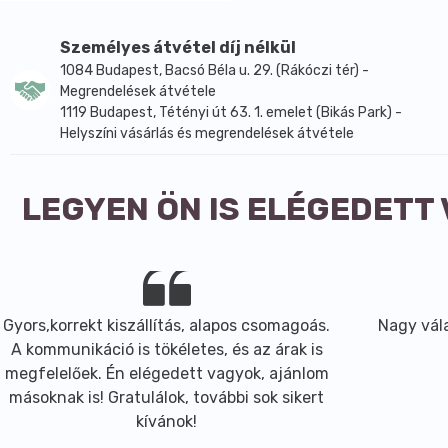
Személyes átvétel díj nélkül
1084 Budapest, Bacsó Béla u. 29. (Rákóczi tér) -
Megrendelések átvétele
1119 Budapest, Tétényi út 63. 1. emelet (Bikás Park) -
Helyszíni vásárlás és megrendelések átvétele
LEGYEN ÖN IS ELÉGEDETT
Gyors,korrekt kiszállítás, alapos csomagoás.
Nagy vála
A kommunikáció is tökéletes, és az árak is
megfelelőek. Én elégedett vagyok, ajánlom
másoknak is! Gratulálok, további sok sikert
kívánok!