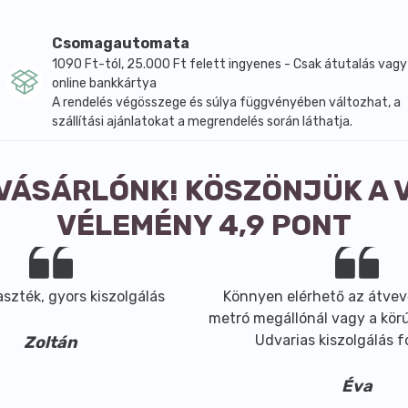
Csomagautomata
1090 Ft-tól, 25.000 Ft felett ingyenes - Csak átutalás vagy
online bankkártya
A rendelés végösszege és súlya függvényében változhat, a
szállítási ajánlatokat a megrendelés során láthatja.
 VÁSÁRLÓNK! KÖSZÖNJÜK A 
VÉLEMÉNY 4,9 PONT
szték, gyors kiszolgálás
Könnyen elérhető az átvev
metró megállónál vagy a körút
Udvarias kiszolgálás 
Zoltán
Éva