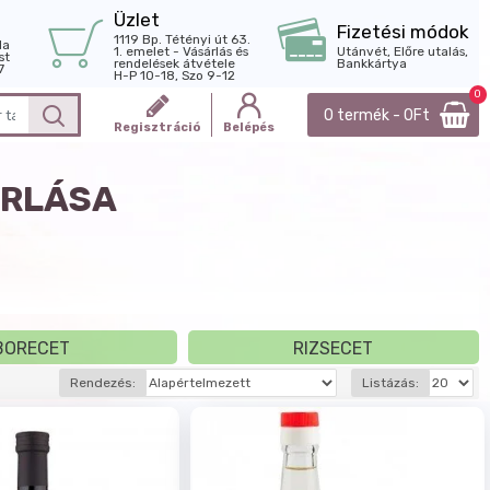
Üzlet
Fizetési módok
1119 Bp. Tétényi út 63.
la
1. emelet - Vásárlás és
Utánvét, Előre utalás,
st
rendelések átvétele
Bankkártya
7
H-P 10-18, Szo 9-12
0
0 termék - 0Ft
Regisztráció
Belépés
ÁRLÁSA
BORECET
RIZSECET
Rendezés:
Listázás: