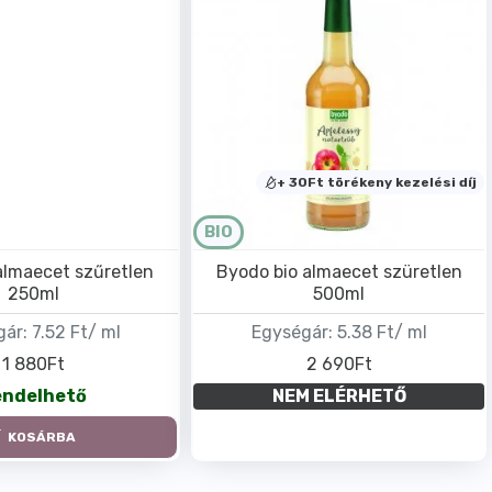
+ 30Ft törékeny kezelési díj
BIO
almaecet szűretlen
Byodo bio almaecet szüretlen
250ml
500ml
gár:
7.52 Ft/ ml
Egységár:
5.38 Ft/ ml
1 880Ft
2 690Ft
endelhető
NEM ELÉRHETŐ
KOSÁRBA