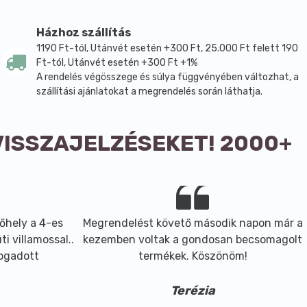
Házhoz szállítás
1190 Ft-tól, Utánvét esetén +300 Ft, 25.000 Ft felett 190
Ft-tól, Utánvét esetén +300 Ft +1%
A rendelés végösszege és súlya függvényében változhat, a
szállítási ajánlatokat a megrendelés során láthatja.
VISSZAJELZÉSEKET! 2000+
őhely a 4-es
Megrendelést követő második napon már a
i villamossal..
kezemben voltak a gondosan becsomagolt
fogadott
termékek. Köszönöm!
Terézia