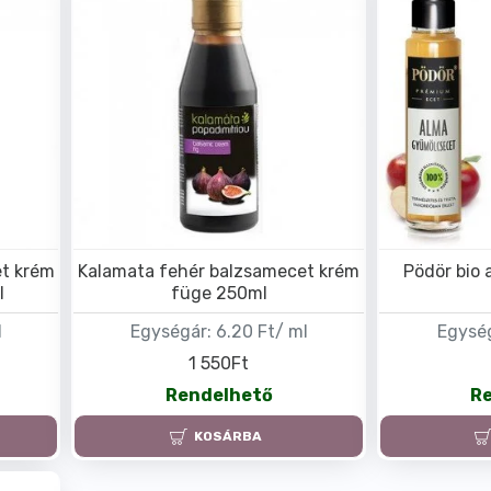
t krém
Kalamata fehér balzsamecet krém
Pödör bio 
l
füge 250ml
l
Egységár:
6.20 Ft/ ml
Egysé
1 550Ft
Rendelhető
R
KOSÁRBA