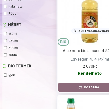
Kalamata
Pödör
MÉRET
+ 30Ft törékeny keze
150ml
250ml
BIO
500ml
Alce nero bio almaecet 
750ml
Egységár:
4.14 Ft/ m
BIO TERMÉK
2 070Ft
Rendelhető
Igen
KOSÁRBA