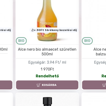
lési díj
+ 30Ft törékeny kezelési díj
BIO
BIO
500ml
Alce nero bio almaecet szűretlen
Alce n
500ml
balzs
l
Egységár:
3.94 Ft/ ml
Egység
1 970Ft
Rendelhető
R
KOSÁRBA