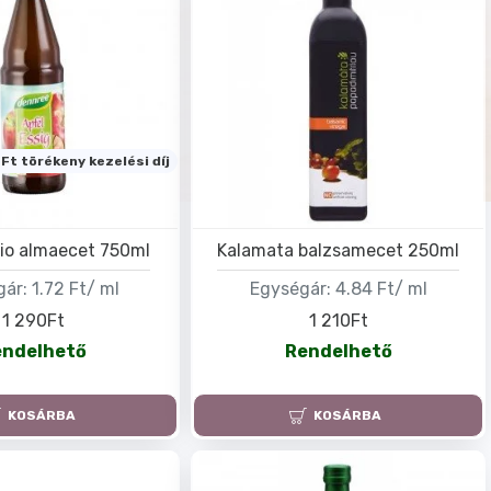
Ft törékeny kezelési díj
io almaecet 750ml
Kalamata balzsamecet 250ml
gár:
1.72 Ft/ ml
Egységár:
4.84 Ft/ ml
1 290Ft
1 210Ft
endelhető
Rendelhető
KOSÁRBA
KOSÁRBA