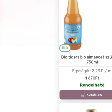
BIO
Bio tigers bio almaecet sz
750ml
Egységár:
2.23 Ft/ m
1 670Ft
Rendelhető
KOSÁRBA