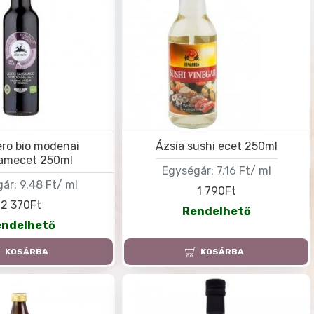
ero bio modenai
Ázsia sushi ecet 250ml
amecet 250ml
Egységár:
7.16 Ft/ ml
ár:
9.48 Ft/ ml
1 790Ft
2 370Ft
Rendelhető
endelhető
KOSÁRBA
KOSÁRBA