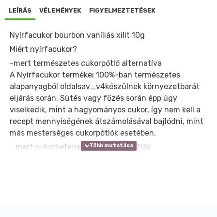
LEÍRÁS
VÉLEMÉNYEK
FIGYELMEZTETÉSEK
Nyírfacukor bourbon vaníliás xilit 10g
Miért nyírfacukor?
-mert természetes cukorpótló alternatíva
A Nyírfacukor termékei 100%-ban természetes
alapanyagból oldalsav_v4készülnek környezetbarát
eljárás során. Sütés vagy főzés során épp úgy
viselkedik, mint a hagyományos cukor, így nem kell a
recept mennyiségének átszámolásával bajlódni, mint
más mesterséges cukorpótlók esetében.
- mert cukorbetegek is fogyaszthatják
A Nyírfacukor felszívódása lassú és egyenletes, nem
emeli meg hirtelen a vércukorszintünket, valamint
mérsékeltebb inzulinválaszt ad (tehát lebontásához
nincs szükségünk inzulinra). Ezért a nyírfacukrot és
valamennyi Nyírfacukor termékünket speciális
étrendet követők, például cukorbetegek is