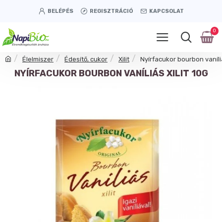
BELÉPÉS
REGISZTRÁCIÓ
KAPCSOLAT
0
Élelmiszer
Édesítő, cukor
Xilit
Nyírfacukor bourbon vaníliá
NYÍRFACUKOR BOURBON VANÍLIÁS XILIT 10G