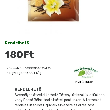
Rendelhető
180Ft
Vonalkód:
5999884035435
Egységár:
18.00 Ft/ g
Nyírfacukor
RENDELHETŐ
Személyes átvétel kérhető Tétényi úti szaküzletünkben
vagy Bacsó Béla utcai átvételi pontunkon. A terméket
rendelés után készítjük elő átvételre és értesítést