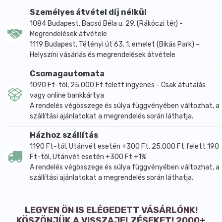
fogyaszthatják. E tulajdonságát az Európai
Személyes átvétel díj nélkül
Élelmiszerbiztonsági Hivatal (EFSA) vizsgálatai is
1084 Budapest, Bacsó Béla u. 29. (Rákóczi tér) -
Megrendelések átvétele
alátámasztották.
1119 Budapest, Tétényi út 63. 1. emelet (Bikás Park) -
- mert diéta alatt is használható
Helyszíni vásárlás és megrendelések átvétele
Nyírfacukorral a diétázók is bátrabban édesíthetik
ételeiket, könnyebben készíthetnek a fogyókúrába
Csomagautomata
illeszthető édességeket, salátadresszingeket. A
1090 Ft-tól, 25.000 Ft felett ingyenes - Csak átutalás
vagy online bankkártya
hagyományos cukor hirtelen emeli meg a
A rendelés végösszege és súlya függvényében változhat, a
vércukorszintet és gyorsan szívódik fel, a nyírfacukor
szállítási ajánlatokat a megrendelés során láthatja.
viszont pont ellentétes hatást vált ki
szervezetünkben. Ráadásul nem hasznosul teljes
Házhoz szállítás
egészében a szervezetben, így 40%-kal kevesebb
1190 Ft-tól, Utánvét esetén +300 Ft, 25.000 Ft felett 190
kalóriát tartalmaz a hagyományos cukorhoz képest.
Ft-tól, Utánvét esetén +300 Ft +1%
A rendelés végösszege és súlya függvényében változhat, a
- mert sütni-főzni jó vele
szállítási ajánlatokat a megrendelés során láthatja.
Kinézetre és állagra csaknem teljesen egyezik a
kristálycukorral, azonos mértékben is édesít, mint
hagyományos társa, így nem kell átszámolni a
LEGYEN ÖN IS ELÉGEDETT VÁSÁRLÓNK!
hagyományos cukorral készült receptekben megadott
KÖSZÖNJÜK A VISSZAJELZÉSEKET! 2000+