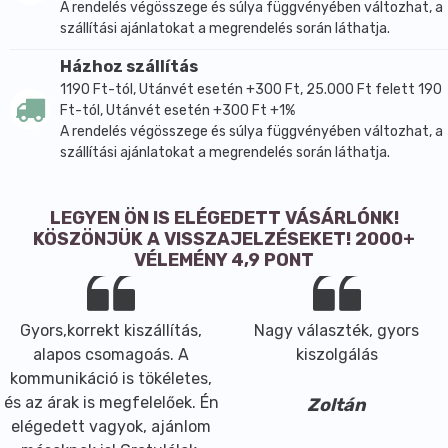
A rendelés végösszege és súlya függvényében változhat, a
szállítási ajánlatokat a megrendelés során láthatja.
Házhoz szállítás
1190 Ft-tól, Utánvét esetén +300 Ft, 25.000 Ft felett 190
Ft-tól, Utánvét esetén +300 Ft +1%
A rendelés végösszege és súlya függvényében változhat, a
szállítási ajánlatokat a megrendelés során láthatja.
LEGYEN ÖN IS ELÉGEDETT VÁSÁRLÓNK!
KÖSZÖNJÜK A VISSZAJELZÉSEKET! 2000+
VÉLEMÉNY 4,9 PONT
Gyors,korrekt kiszállítás,
Nagy választék, gyors
alapos csomagoás. A
kiszolgálás
kommunikáció is tökéletes,
és az árak is megfelelőek. Én
Zoltán
elégedett vagyok, ajánlom