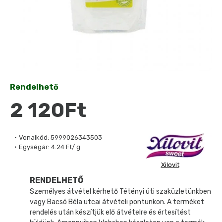
Rendelhető
2 120Ft
Vonalkód:
5999026343503
Egységár:
4.24 Ft/ g
Xilovit
RENDELHETŐ
Személyes átvétel kérhető Tétényi úti szaküzletünkben
vagy Bacsó Béla utcai átvételi pontunkon. A terméket
rendelés után készítjük elő átvételre és értesítést