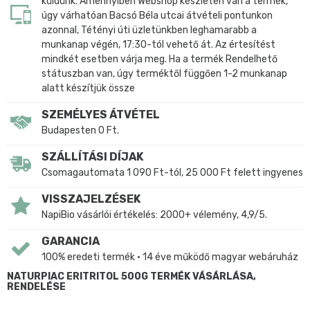
küldünk. Amennyiben Webshop készleten van a termék,
úgy várhatóan Bacsó Béla utcai átvételi pontunkon
azonnal, Tétényi úti üzletünkben leghamarabb a
munkanap végén, 17:30-tól vehető át. Az értesítést
mindkét esetben várja meg. Ha a termék Rendelhető
státuszban van, úgy terméktől függően 1-2 munkanap
alatt készítjük össze
SZEMÉLYES ÁTVÉTEL
Budapesten 0 Ft.
SZÁLLÍTÁSI DÍJAK
Csomagautomata 1 090 Ft-tól, 25 000 Ft felett ingyenes
VISSZAJELZÉSEK
NapiBio vásárlói értékelés: 2000+ vélemény, 4,9/5.
GARANCIA
100% eredeti termék • 14 éve működő magyar webáruház
NATURPIAC ERITRITOL 500G TERMÉK VÁSÁRLÁSA,
RENDELÉSE