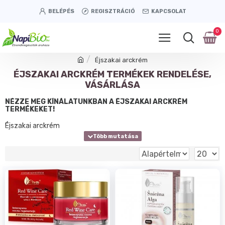
BELÉPÉS
REGISZTRÁCIÓ
KAPCSOLAT
0
Éjszakai arckrém
ÉJSZAKAI ARCKRÉM TERMÉKEK RENDELÉSE,
VÁSÁRLÁSA
NÉZZE MEG KÍNÁLATUNKBAN A ÉJSZAKAI ARCKRÉM
TERMÉKEKET!
Éjszakai arckrém