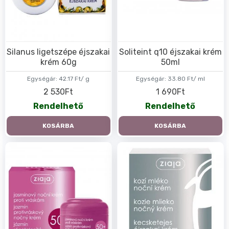
Silanus ligetszépe éjszakai
Soliteint q10 éjszakai krém
krém 60g
50ml
Egységár:
42.17 Ft/ g
Egységár:
33.80 Ft/ ml
2 530Ft
1 690Ft
Rendelhető
Rendelhető
KOSÁRBA
KOSÁRBA