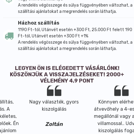
A rendelés végösszege és súlya függvényében változhat, a
szállítási ajánlatokat a megrendelés során láthatja.
Házhoz szállítás
1190 Ft-tól, Utánvét esetén +300 Ft, 25.000 Ft felett 190
Ft-tól, Utánvét esetén +300 Ft +1%
A rendelés végösszege és súlya függvényében változhat, a
szállítási ajánlatokat a megrendelés során láthatja.
LEGYEN ÖN IS ELÉGEDETT VÁSÁRLÓNK!
KÖSZÖNJÜK A VISSZAJELZÉSEKET! 2000+
VÉLEMÉNY 4,9 PONT
agy választék, gyors
Könnyen elérhető az
kiszolgálás
átvevőhely a 4-es metró
megállónál vagy a körúti
keze
villamossal.. Udvarias
b
Zoltán
kiszolgálás fogadott