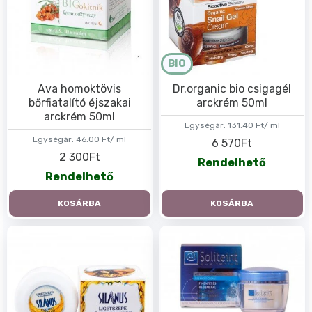
BIO
Ava homoktövis
Dr.organic bio csigagél
bőrfiatalító éjszakai
arckrém 50ml
arckrém 50ml
Egységár:
131.40 Ft/ ml
Egységár:
46.00 Ft/ ml
6 570Ft
2 300Ft
Rendelhető
Rendelhető
KOSÁRBA
KOSÁRBA