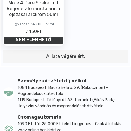
More 4 Care Snake Lift
Regeneráló ránctalanító
éjszakai arckrém 50ml
Egységár:
143.00 Ft/ ml
7 150Ft
NEM ELÉRHETŐ
A lista végére ért.
Személyes átvétel díj nélkül
1084 Budapest, Bacsó Béla u. 29. (Rákóczi tér) -
Megrendelések átvétele
1119 Budapest, Tétényi út 63. 1. emelet (Bikás Park) -
Helyszíni vásárlás és megrendelések átvétele
Csomagautomata
1090 Ft-tól, 25.000 Ft felett ingyenes - Csak átutalás
vagy online bankkártya