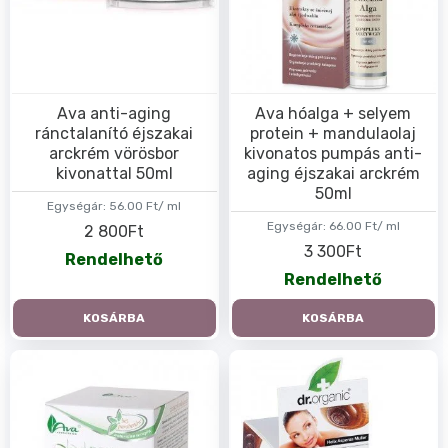
Ava anti-aging
Ava hóalga + selyem
ránctalanító éjszakai
protein + mandulaolaj
arckrém vörösbor
kivonatos pumpás anti-
kivonattal 50ml
aging éjszakai arckrém
50ml
Egységár:
56.00 Ft/ ml
Egységár:
66.00 Ft/ ml
2 800Ft
3 300Ft
Rendelhető
Rendelhető
KOSÁRBA
KOSÁRBA