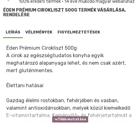
100% eredeti termék • 14 éve működő magyar webáruház
ÉDEN PRÉMIUM CIROKLISZT 500G TERMÉK VÁSÁRLÁSA,
RENDELÉSE
LEÍRÁS
VÉLEMÉNYEK
FIGYELMEZTETÉSEK
Éden Prémium Cirokliszt 500g
A cirok az egészségtudatos konyha egyik
meghatározó alapanyaga lehet, és nem csak azért,
mert gluténmentes.
Élettani hatásai
Gazdag élelmi rostokban, fehérjében és vasban,
valamint antioxidánsokban, melyek közül kiemelkedő
E-vitamintartalma. Keményítő- és fehérjetartalmát a
szervezet lassabban dolgozza fel (lassabban szívódik
fel), tehát kevésbé terheli meg szervezetünket, így
fogyókúrázók is beiktathatják étrendjükbe a