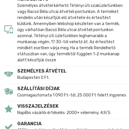
Személyes átvétel kérhető Tétényi úti szaküzletünkben
vagy Bacsó Béla utcai átvételi pontunkon. A terméket
rendelés után készítjük elő átvételre és értesítést
küldünk. Amennyiben Webshop készleten van a termék,
úgy várhatóan Bacsó Béla utcai átvételi pontunkon
azonnal, Tétényi úti üzletünkben leghamarabb a
munkanap végén, 17:30-tól vehető át. Az értesítést
mindkét esetben várja meg. Ha a termék Rendelhető
státuszban van, úgy terméktől függően 1-2 munkanap
alatt készítjük össze
SZEMÉLYES ÁTVÉTEL
Budapesten 0 Ft.
SZÁLLÍTÁSI DÍJAK
Csomagautomata 1 090 Ft-tól, 25 000 Ft felett ingyenes
VISSZAJELZÉSEK
NapiBio vásárlói értékelés: 2000+ vélemény, 4,9/5.
GARANCIA