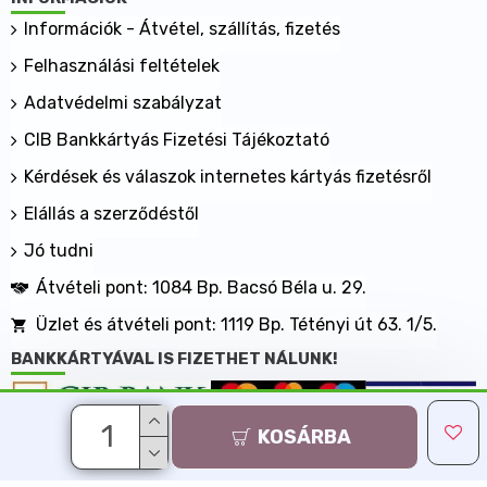
Információk - Átvétel, szállítás, fizetés
Felhasználási feltételek
Adatvédelmi szabályzat
CIB Bankkártyás Fizetési Tájékoztató
Kérdések és válaszok internetes kártyás fizetésről
Elállás a szerződéstől
Jó tudni
Átvételi pont: 1084 Bp. Bacsó Béla u. 29.
Üzlet és átvételi pont: 1119 Bp. Tétényi út 63. 1/5.
BANKKÁRTYÁVAL IS FIZETHET NÁLUNK!
KOSÁRBA
Minden jog fenntartva, MaxShopping Kft. 2013-2026
Árukereső.hu