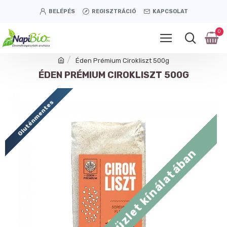
BELÉPÉS
REGISZTRÁCIÓ
KAPCSOLAT
0
Éden Prémium Cirokliszt 500g
ÉDEN PRÉMIUM CIROKLISZT 500G
Gluténmentes
Tétényi úti üzlet kínálatában