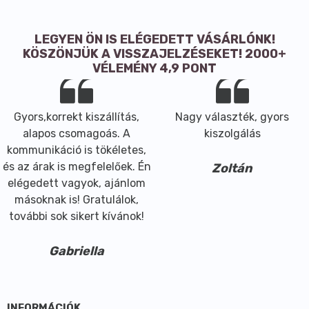
Maximum 15-20 %-ban érdemes a lisztkeverékhez
adagolni. Íze semleges, enyhén édeskés. A
sütemények színe sötétebb egy kicsit, mint a fehér
LEGYEN ÖN IS ELÉGEDETT VÁSÁRLÓNK!
lisztből készítetteké.
KÖSZÖNJÜK A VISSZAJELZÉSEKET! 2000+
VÉLEMÉNY 4,9 PONT
Összetevők: cirokmag.
Allergén információ:
Gyors,korrekt kiszállítás,
Nagy választék, gyors
alapos csomagoás. A
kiszolgálás
A termék dióféléket feldolgozó üzemben készült.
kommunikáció is tökéletes,
és az árak is megfelelőek. Én
Zoltán
Átlagos tápérték 100g termékben:
elégedett vagyok, ajánlom
Energia
1417
 kJ/
339
kcal
másoknak is! Gratulálok,
Zsír
3,3
g
további sok sikert kívánok!
Szénhidrát
74,6
g
Rost
9,8
g
Gabriella
Fehérje
7,9
g
Só
0,1
g
INFORMÁCIÓK