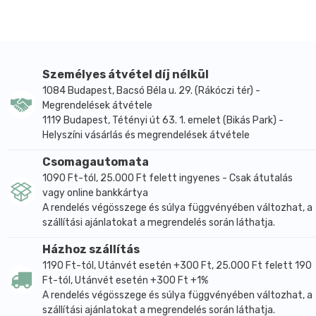
szénhidráttartalmát figyelembe véve. Könnyen
emészthető. Magas, vízben oldódó rosttartalma
segíthet eltávolítani a letapadt salakot a belekből.
Megerősödhetnek tőle a kisgyerekek, és várandós
Személyes átvétel díj nélkül
anyukáknak is gyakran ajánlják. Idegrendszeri
1084 Budapest, Bacsó Béla u. 29. (Rákóczi tér) -
problémák esetén ajánlott, állítólag lassítja az
Megrendelések átvétele
öregedést. Erősítheti az immunrendszert, hiszen tele
1119 Budapest, Tétényi út 63. 1. emelet (Bikás Park) -
van ásványi anyagokkal. Megszépítheti hajunkat és
Helyszíni vásárlás és megrendelések átvétele
megerősítheti a körmünket is. A fogak erősebbek
Csomagautomata
lehetnek tőle, a zománcra is jótékony hatással lehet.
1090 Ft-tól, 25.000 Ft felett ingyenes - Csak átutalás
vagy online bankkártya
Felhasználása:
A rendelés végösszege és súlya függvényében változhat, a
szállítási ajánlatokat a megrendelés során láthatja.
A gluténmentes diétában a teljes kiőrlésű cirokliszt
tökéletes alapanyag: kitűnő kenyeret, süteményt,
Házhoz szállítás
pizzát, palacsintát lehet készíteni belőle. Tökéletes
1190 Ft-tól, Utánvét esetén +300 Ft, 25.000 Ft felett 190
Ft-tól, Utánvét esetén +300 Ft +1%
alternatíva a búzaliszt helyettesítésére.
A rendelés végösszege és súlya függvényében változhat, a
szállítási ajánlatokat a megrendelés során láthatja.