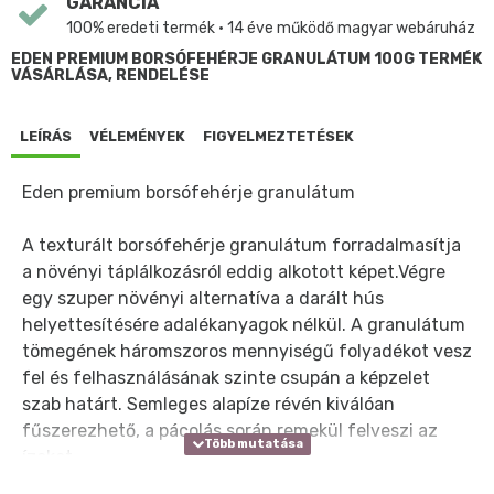
GARANCIA
100% eredeti termék • 14 éve működő magyar webáruház
EDEN PREMIUM BORSÓFEHÉRJE GRANULÁTUM 100G TERMÉK
VÁSÁRLÁSA, RENDELÉSE
LEÍRÁS
VÉLEMÉNYEK
FIGYELMEZTETÉSEK
Eden premium borsófehérje granulátum
A texturált borsófehérje granulátum forradalmasítja
a növényi táplálkozásról eddig alkotott képet.Végre
egy szuper növényi alternatíva a darált hús
helyettesítésére adalékanyagok nélkül. A granulátum
tömegének háromszoros mennyiségű folyadékot vesz
fel és felhasználásának szinte csupán a képzelet
szab határt. Semleges alapíze révén kiválóan
fűszerezhető, a pácolás során remekül felveszi az
ízeket.