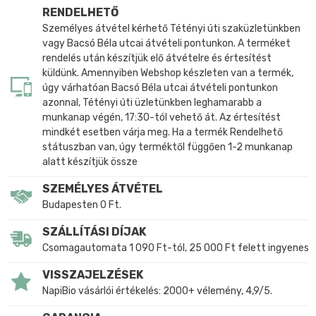
RENDELHETŐ
Személyes átvétel kérhető Tétényi úti szaküzletünkben
vagy Bacsó Béla utcai átvételi pontunkon. A terméket
rendelés után készítjük elő átvételre és értesítést
küldünk. Amennyiben Webshop készleten van a termék,
úgy várhatóan Bacsó Béla utcai átvételi pontunkon
azonnal, Tétényi úti üzletünkben leghamarabb a
munkanap végén, 17:30-tól vehető át. Az értesítést
mindkét esetben várja meg. Ha a termék Rendelhető
státuszban van, úgy terméktől függően 1-2 munkanap
alatt készítjük össze
SZEMÉLYES ÁTVÉTEL
Budapesten 0 Ft.
SZÁLLÍTÁSI DÍJAK
Csomagautomata 1 090 Ft-tól, 25 000 Ft felett ingyenes
VISSZAJELZÉSEK
NapiBio vásárlói értékelés: 2000+ vélemény, 4,9/5.