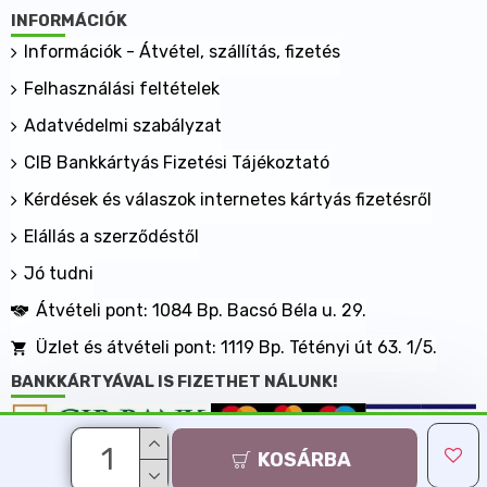
INFORMÁCIÓK
Információk - Átvétel, szállítás, fizetés
Felhasználási feltételek
Adatvédelmi szabályzat
CIB Bankkártyás Fizetési Tájékoztató
Kérdések és válaszok internetes kártyás fizetésről
Elállás a szerződéstől
Jó tudni
Átvételi pont: 1084 Bp. Bacsó Béla u. 29.
Üzlet és átvételi pont: 1119 Bp. Tétényi út 63. 1/5.
BANKKÁRTYÁVAL IS FIZETHET NÁLUNK!
KOSÁRBA
Minden jog fenntartva, MaxShopping Kft. 2013-2026
Árukereső.hu