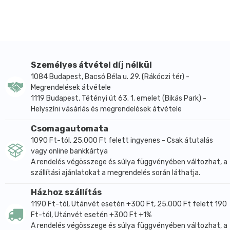
Személyes átvétel díj nélkül
1084 Budapest, Bacsó Béla u. 29. (Rákóczi tér) -
Megrendelések átvétele
1119 Budapest, Tétényi út 63. 1. emelet (Bikás Park) -
Helyszíni vásárlás és megrendelések átvétele
Csomagautomata
1090 Ft-tól, 25.000 Ft felett ingyenes - Csak átutalás
vagy online bankkártya
A rendelés végösszege és súlya függvényében változhat, a
szállítási ajánlatokat a megrendelés során láthatja.
Házhoz szállítás
1190 Ft-tól, Utánvét esetén +300 Ft, 25.000 Ft felett 190
Ft-tól, Utánvét esetén +300 Ft +1%
A rendelés végösszege és súlya függvényében változhat, a