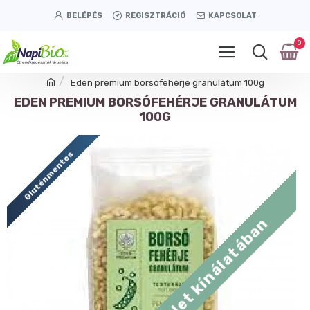
BELÉPÉS
REGISZTRÁCIÓ
KAPCSOLAT
0
Eden premium borsófehérje granulátum 100g
EDEN PREMIUM BORSÓFEHÉRJE GRANULÁTUM
100G
Gluténmentes
Tétényi úti üzlet kínálatában