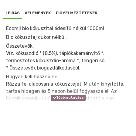
LEÍRÁS
VÉLEMÉNYEK
FIGYELMEZTETÉSEK
Ecomil bio kókuszital édesítő nélkül 1000ml
Bio kókusztej cukor nélkül.
Összetevők:
Víz, kókuszdió * (8,5%), tápiókakeményítő *,
természetes kókuszdió-aroma *, tengeri só.
* Összetevők biogazdálkodásból.
Hogyan kell használni:
Rázza fel alaposan a kókusztejet. Miután kinyitotta,
tartsa hidegen és 5 napon belül fogyassza el. Az
EcoMil organikus kókusztej fogyasztható a nap
bármely szakában, melegen vagy hidegen, kávéban
vagy teában, és felhasználható receptek
készítéséhez: szószok, sütemények, piskóta.
Átlagos tápérték: 100 ml termékben: