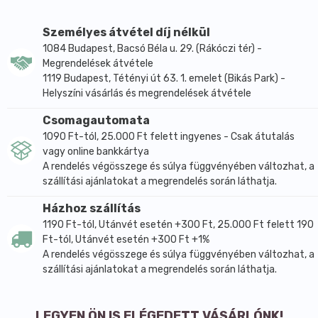
Energiaérték:
139,0 kJ
Energiaérték:
34 kcal
Személyes átvétel díj nélkül
Zsírok:
2,70 g
1084 Budapest, Bacsó Béla u. 29. (Rákóczi tér) -
ebből telített
 zsírsavak: 
2,5 g
Megrendelések átvétele
Szénhidrát:
2,0 g
1119 Budapest, Tétényi út 63. 1. emelet (Bikás Park) -
ebből cukrok:
0,30 g
Helyszíni vásárlás és megrendelések átvétele
Fehérje:
0,2 g
Só:
0,10 g
Csomagautomata
1090 Ft-tól, 25.000 Ft felett ingyenes - Csak átutalás
vagy online bankkártya
A rendelés végösszege és súlya függvényében változhat, a
szállítási ajánlatokat a megrendelés során láthatja.
Házhoz szállítás
1190 Ft-tól, Utánvét esetén +300 Ft, 25.000 Ft felett 190
Ft-tól, Utánvét esetén +300 Ft +1%
A rendelés végösszege és súlya függvényében változhat, a
szállítási ajánlatokat a megrendelés során láthatja.
LEGYEN ÖN IS ELÉGEDETT VÁSÁRLÓNK!