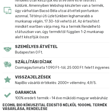
rendelés után készítjük elő átvételre és értesítést
küldünk. Amennyiben Webshop készleten van a termék,
úgy várhatóan Bacsó Béla utcai átvételi pontunkon
azonnal, Tétényi úti üzletünkben leghamarabb a
munkanap végén, 17:30-tól vehető át. Az értesítést
mindkét esetben várja meg. Ha a termék Rendelhető
státuszban van, úgy terméktől függően 1-2 munkanap
alatt készítjük össze
SZEMÉLYES ÁTVÉTEL
Budapesten 0 Ft.
SZÁLLÍTÁSI DÍJAK
Csomagautomata 1 090 Ft-tól, 25 000 Ft felett ingyenes
VISSZAJELZÉSEK
NapiBio vásárlói értékelés: 2000+ vélemény, 4,9/5.
GARANCIA
100% eredeti termék • 14 éve működő magyar webáruház
ECOMIL BIO KÓKUSZITAL ÉDESÍTŐ NÉLKÜL 1000ML TERMÉK
VÁSÁRLÁSA, RENDELÉSE