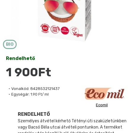
BIO
Rendelhető
1 900Ft
Vonalkód:
8428532121437
Egységár:
1.90 Ft/ ml
Ecomil
RENDELHETŐ
Személyes átvétel kérhető Tétényi úti szaküzletünkben
vagy Bacsó Béla utcai átvételi pontunkon. A terméket