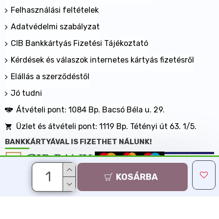
Felhasználási feltételek
Adatvédelmi szabályzat
CIB Bankkártyás Fizetési Tájékoztató
Kérdések és válaszok internetes kártyás fizetésről
Elállás a szerződéstől
Jó tudni
Átvételi pont: 1084 Bp. Bacsó Béla u. 29.
Üzlet és átvételi pont: 1119 Bp. Tétényi út 63. 1/5.
BANKKÁRTYÁVAL IS FIZETHET NÁLUNK!
KOSÁRBA
Minden jog fenntartva, MaxShopping Kft. 2013-2026
Árukereső.hu