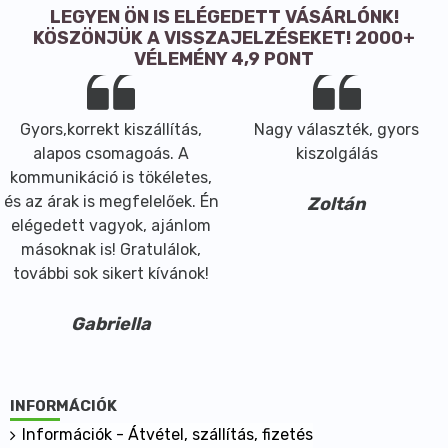
LEGYEN ÖN IS ELÉGEDETT VÁSÁRLÓNK!
KÖSZÖNJÜK A VISSZAJELZÉSEKET! 2000+
VÉLEMÉNY 4,9 PONT
Gyors,korrekt kiszállítás,
Nagy választék, gyors
alapos csomagoás. A
kiszolgálás
kommunikáció is tökéletes,
és az árak is megfelelőek. Én
Zoltán
elégedett vagyok, ajánlom
másoknak is! Gratulálok,
további sok sikert kívánok!
Gabriella
INFORMÁCIÓK
Információk - Átvétel, szállítás, fizetés