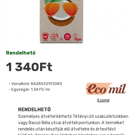
Rendelhető
1 340Ft
Vonalkód:
8428532193083
Egységár:
1.34 Ft/ ml
Ecomil
RENDELHETŐ
Személyes átvétel kérhető Tétényi úti szaküzletünkben
vagy Bacsó Béla utcai átvételi pontunkon. A terméket
rendelés után készítjük elő átvételre és értesítést