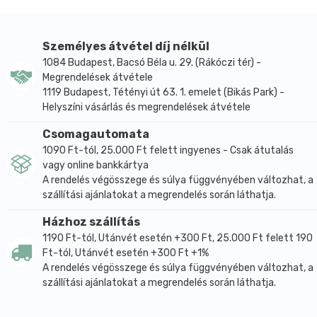
ebből cukrok: <0,3 g
• fehérje: 0,2 g
• só: 0,1 g
Személyes átvétel díj nélkül
1084 Budapest, Bacsó Béla u. 29. (Rákóczi tér) -
Ökológiai gazdálkodási termék.
Megrendelések átvétele
1119 Budapest, Tétényi út 63. 1. emelet (Bikás Park) -
Helyszíni vásárlás és megrendelések átvétele
Csomagautomata
1090 Ft-tól, 25.000 Ft felett ingyenes - Csak átutalás
vagy online bankkártya
A rendelés végösszege és súlya függvényében változhat, a
szállítási ajánlatokat a megrendelés során láthatja.
Házhoz szállítás
1190 Ft-tól, Utánvét esetén +300 Ft, 25.000 Ft felett 190
Ft-tól, Utánvét esetén +300 Ft +1%
A rendelés végösszege és súlya függvényében változhat, a
szállítási ajánlatokat a megrendelés során láthatja.