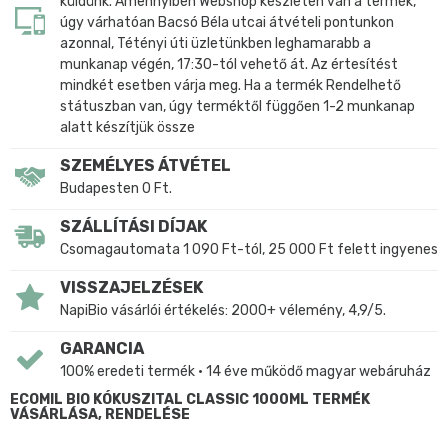
küldünk. Amennyiben Webshop készleten van a termék,
úgy várhatóan Bacsó Béla utcai átvételi pontunkon
azonnal, Tétényi úti üzletünkben leghamarabb a
munkanap végén, 17:30-tól vehető át. Az értesítést
mindkét esetben várja meg. Ha a termék Rendelhető
státuszban van, úgy terméktől függően 1-2 munkanap
alatt készítjük össze
SZEMÉLYES ÁTVÉTEL
Budapesten 0 Ft.
SZÁLLÍTÁSI DÍJAK
Csomagautomata 1 090 Ft-tól, 25 000 Ft felett ingyenes
VISSZAJELZÉSEK
NapiBio vásárlói értékelés: 2000+ vélemény, 4,9/5.
GARANCIA
100% eredeti termék • 14 éve működő magyar webáruház
ECOMIL BIO KÓKUSZITAL CLASSIC 1000ML TERMÉK
VÁSÁRLÁSA, RENDELÉSE