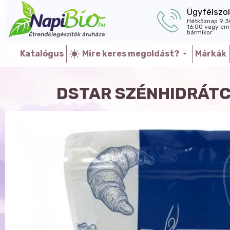
Ügyfélszol
Hétköznap 9:3
16:00 vagy ema
bármikor
Katalógus
Mire keres megoldást?
Márkák
DSTAR SZÉNHIDRÁT