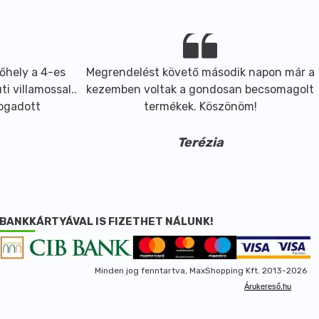
őhely a 4-es
Megrendelést követő második napon már a
i villamossal..
kezemben voltak a gondosan becsomagolt
fogadott
termékek. Köszönöm!
Terézia
BANKKÁRTYÁVAL IS FIZETHET NÁLUNK!
Minden jog fenntartva, MaxShopping Kft. 2013-2026
Árukereső.hu