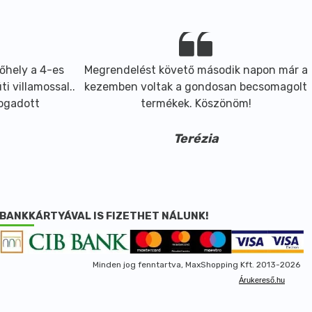
őhely a 4-es
Megrendelést követő második napon már a
i villamossal..
kezemben voltak a gondosan becsomagolt
fogadott
termékek. Köszönöm!
Terézia
BANKKÁRTYÁVAL IS FIZETHET NÁLUNK!
Minden jog fenntartva, MaxShopping Kft. 2013-2026
Árukereső.hu