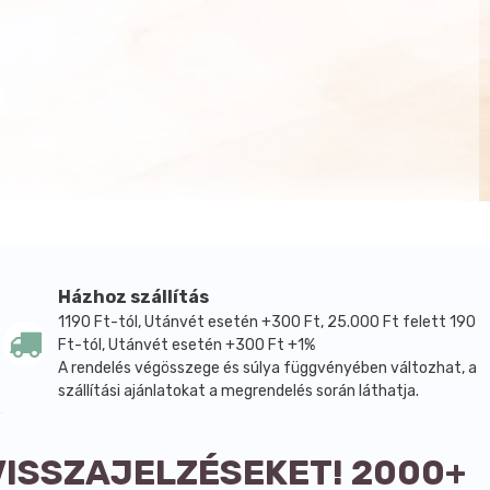
Házhoz szállítás
1190 Ft-tól, Utánvét esetén +300 Ft, 25.000 Ft felett 190
Ft-tól, Utánvét esetén +300 Ft +1%
A rendelés végösszege és súlya függvényében változhat, a
szállítási ajánlatokat a megrendelés során láthatja.
VISSZAJELZÉSEKET! 2000+