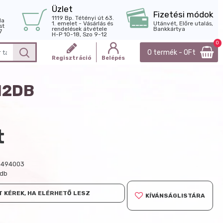
Üzlet
Fizetési módok
1119 Bp. Tétényi út 63.
la
1. emelet - Vásárlás és
Utánvét, Előre utalás,
st
rendelések átvétele
Bankkártya
7
H-P 10-18, Szo 9-12
0
0 termék - 0Ft
Regisztráció
Belépés
12DB
t
0494003
 db
 KÉREK, HA ELÉRHETŐ LESZ
KÍVÁNSÁGLISTÁRA