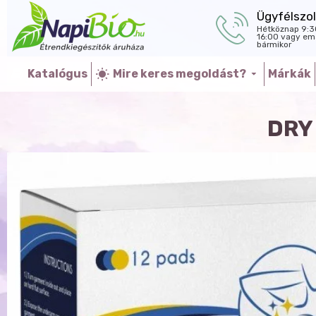
Ügyfélszol
Hétköznap 9:3
16:00 vagy ema
bármikor
Katalógus
Mire keres megoldást?
Márkák
DRY