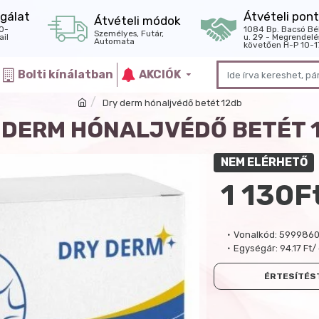
gálat
Átvételi pont
Átvételi módok
0-
1084 Bp. Bacsó Bé
Személyes, Futár,
il
u. 29 - Megrendelé
Automata
követően H-P 10-1
Bolti kínálatban
AKCIÓK
Dry derm hónaljvédő betét 12db
 DERM HÓNALJVÉDŐ BETÉT 
NEM ELÉRHETŐ
1 130F
Vonalkód:
599986
Egységár:
94.17 Ft/
ÉRTESÍTÉST