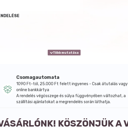
ENDELÉSE
Csomagautomata
1090 Ft-tól, 25.000 Ft felett ingyenes - Csak átutalás vagy
online bankkártya
A rendelés végösszege és súlya függvényében változhat, a
szállítási ajánlatokat a megrendelés során láthatja.
 VÁSÁRLÓNK! KÖSZÖNJÜK A 