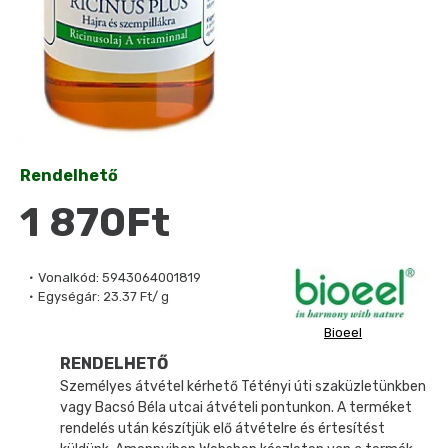
Rendelhető
1 870Ft
Vonalkód:
5943064001819
Egységár:
23.37 Ft/ g
Bioeel
RENDELHETŐ
Személyes átvétel kérhető Tétényi úti szaküzletünkben
vagy Bacsó Béla utcai átvételi pontunkon. A terméket
rendelés után készítjük elő átvételre és értesítést