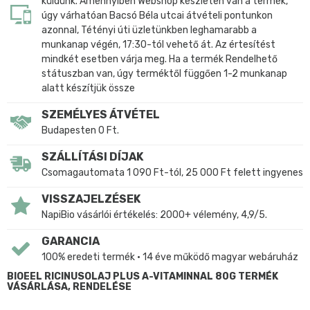
küldünk. Amennyiben Webshop készleten van a termék,
úgy várhatóan Bacsó Béla utcai átvételi pontunkon
azonnal, Tétényi úti üzletünkben leghamarabb a
munkanap végén, 17:30-tól vehető át. Az értesítést
mindkét esetben várja meg. Ha a termék Rendelhető
státuszban van, úgy terméktől függően 1-2 munkanap
alatt készítjük össze
SZEMÉLYES ÁTVÉTEL
Budapesten 0 Ft.
SZÁLLÍTÁSI DÍJAK
Csomagautomata 1 090 Ft-tól, 25 000 Ft felett ingyenes
VISSZAJELZÉSEK
NapiBio vásárlói értékelés: 2000+ vélemény, 4,9/5.
GARANCIA
100% eredeti termék • 14 éve működő magyar webáruház
BIOEEL RICINUSOLAJ PLUS A-VITAMINNAL 80G TERMÉK
VÁSÁRLÁSA, RENDELÉSE