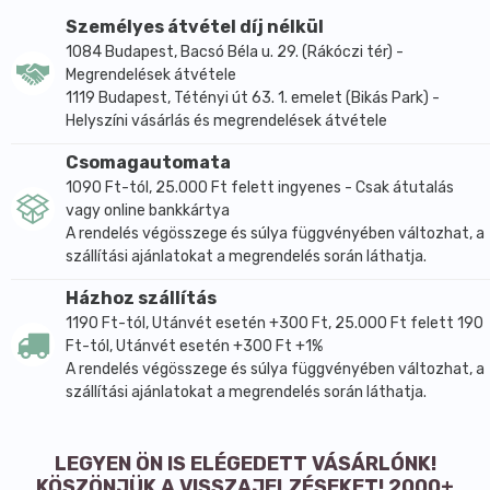
- antioxidáns, elősegíti a sejtek megújulását és a bőr
Személyes átvétel díj nélkül
kollagén-szintézisét,
1084 Budapest, Bacsó Béla u. 29. (Rákóczi tér) -
- kiegyensúlyozó, kiegyenlítő hatással bír a bőr
Megrendelések átvétele
életfolyamataira,
1119 Budapest, Tétényi út 63. 1. emelet (Bikás Park) -
- elősegíti a hámosodási folyamatokat,
Helyszíni vásárlás és megrendelések átvétele
- nem tévesztendő össze a retinolsavval, amit
Csomagautomata
hámlasztó tulajdonsága miatt alkalmaznak és
1090 Ft-tól, 25.000 Ft felett ingyenes - Csak átutalás
gyakran vált ki allergiás reakciót (fényérzékenységet
vagy online bankkártya
is).
A rendelés végösszege és súlya függvényében változhat, a
A RICINUSOLAJ ELŐNYEI:
szállítási ajánlatokat a megrendelés során láthatja.
- Haj – serkenti a haj növekedését, megelőzi a
Házhoz szállítás
hajszálak elvékonyodását, megelőzi a hajszálak,
1190 Ft-tól, Utánvét esetén +300 Ft, 25.000 Ft felett 190
hajvégek töredezését, visszaadja a száraz és
Ft-tól, Utánvét esetén +300 Ft +1%
töredezett haj egészséges csillogását. A kedvező
A rendelés végösszege és súlya függvényében változhat, a
hatások rendszeres használat esetén jelentkeznek.
szállítási ajánlatokat a megrendelés során láthatja.
- Fejbőr – segít megelőzni a fejbőr kiszáradását,
korpás és problémás fejbőr esetén is segítséget
LEGYEN ÖN IS ELÉGEDETT VÁSÁRLÓNK!
nyújthat.
KÖSZÖNJÜK A VISSZAJELZÉSEKET! 2000+