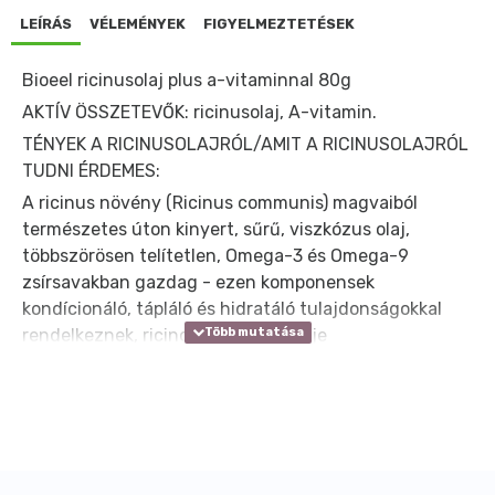
LEÍRÁS
VÉLEMÉNYEK
FIGYELMEZTETÉSEK
Bioeel ricinusolaj plus a-vitaminnal 80g
AKTÍV ÖSSZETEVŐK: ricinusolaj, A-vitamin.
TÉNYEK A RICINUSOLAJRÓL/AMIT A RICINUSOLAJRÓL
TUDNI ÉRDEMES:
A ricinus növény (Ricinus communis) magvaiból
természetes úton kinyert, sűrű, viszkózus olaj,
többszörösen telítetlen, Omega-3 és Omega-9
zsírsavakban gazdag - ezen komponensek
kondícionáló, tápláló és hidratáló tulajdonságokkal
rendelkeznek, ricinolsav összetevője
gyulladáscsökkentő és antibakteriális tulajdonsággal
rendelkezik.
TÉNYEK AZ A-VITAMINRÓL/AMIT AZ A-VITAMINRÓL
TUDNI ÉRDEMES:
- áttetsző, közepesen sűrű, sárgás színű folyadék,