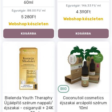
60ml
Egységár:
146.33 Ft/ ml
Egységár:
88.00 Ft/ ml
4 390Ft
5 280Ft
Webshop készleten
Webshop készleten
KOSÁRBA
KOSÁRBA
BIO
Bielenda Youth Theraphy
Coconutoil cosmetics
Újjáépítő szérum nappali/
éjszakai arcápoló szérum
éjszakai - csiganyál + 24K
10ml