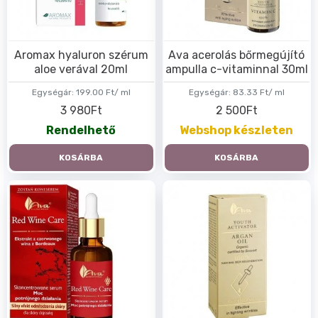
Aromax hyaluron szérum
Ava acerolás bőrmegújító
aloe verával 20ml
ampulla c-vitaminnal 30ml
Egységár:
199.00 Ft/ ml
Egységár:
83.33 Ft/ ml
3 980Ft
2 500Ft
Rendelhető
Webshop készleten
KOSÁRBA
KOSÁRBA