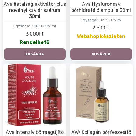
Ava fiatalság aktivátor plus
Ava Hyaluronsav
növényi kaviár szérum
bőrhidratáló ampulla 30ml
30ml
Egységár:
83.33 Ft/ ml
Egységár:
100.00 Ft/ ml
2 500Ft
3 000Ft
Webshop készleten
Rendelhető
KOSÁRBA
KOSÁRBA
Ava intenzív bőrmegújító
AVA Kollagén bőrfeszesítő