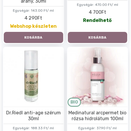
arany, 30ml
Egységár:
470.00 Ft/ ml
Egységár:
143.00 Ft/ ml
4 700Ft
4 290Ft
Rendelhető
Webshop készleten
KOSÁRBA
KOSÁRBA
BIO
Dr.Riedl anti-age szérum
Medinatural arcpermet bio
30ml
rózsa hidrolátum 100ml
Egységár:
188.33 Ft/ ml
Egységár:
37.90 Ft/ ml