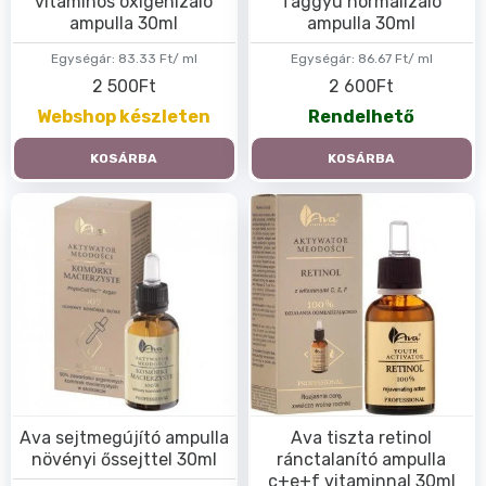
vitaminos oxigenizáló
faggyú normalizáló
ampulla 30ml
ampulla 30ml
Egységár:
83.33 Ft/ ml
Egységár:
86.67 Ft/ ml
2 500Ft
2 600Ft
Webshop készleten
Rendelhető
KOSÁRBA
KOSÁRBA
Ava sejtmegújító ampulla
Ava tiszta retinol
növényi őssejttel 30ml
ránctalanító ampulla
c+e+f vitaminnal 30ml