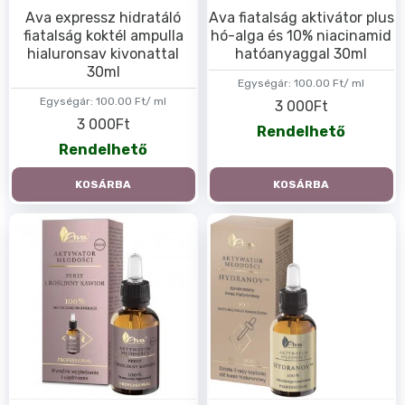
Ava expressz hidratáló
Ava fiatalság aktivátor plus
fiatalság koktél ampulla
hó-alga és 10% niacinamid
hialuronsav kivonattal
hatóanyaggal 30ml
30ml
Egységár:
100.00 Ft/ ml
Egységár:
100.00 Ft/ ml
3 000Ft
3 000Ft
Rendelhető
Rendelhető
KOSÁRBA
KOSÁRBA