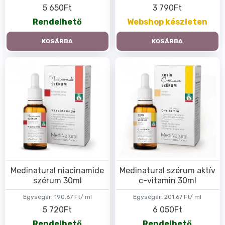
5 650Ft
3 790Ft
Rendelhető
Webshop készleten
KOSÁRBA
KOSÁRBA
Medinatural niacinamide
Medinatural szérum aktív
szérum 30ml
c-vitamin 30ml
Egységár:
190.67 Ft/ ml
Egységár:
201.67 Ft/ ml
5 720Ft
6 050Ft
Rendelhető
Rendelhető