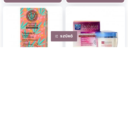
SZŰRŐ
Oblepikha c-berrica
Soliteint mélyfeszesítő
arcszérum energetizáló
liposzóma krém 50ml
30ml
Egységár:
31.20 Ft/ ml
Egységár:
83.00 Ft/ ml
1 560Ft
2 490Ft
Rendelhető
Rendelhető
KOSÁRBA
KOSÁRBA