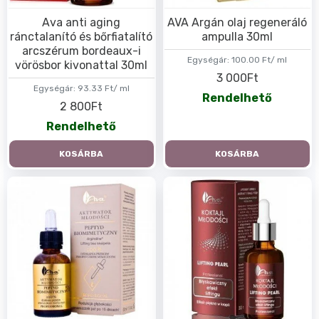
Ava anti aging
AVA Argán olaj regeneráló
ránctalanító és bőrfiatalító
ampulla 30ml
arcszérum bordeaux-i
Egységár:
100.00 Ft/ ml
vörösbor kivonattal 30ml
3 000Ft
Egységár:
93.33 Ft/ ml
Rendelhető
2 800Ft
Rendelhető
KOSÁRBA
KOSÁRBA