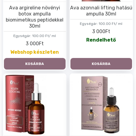
Ava argireline növényi
Ava azonnali lifting hatású
botox ampulla
ampulla 30ml
biomimetikus peptidekkel
Egységár:
100.00 Ft/ ml
30ml
3 000Ft
Egységár:
100.00 Ft/ ml
Rendelhető
3 000Ft
Webshop készleten
KOSÁRBA
KOSÁRBA