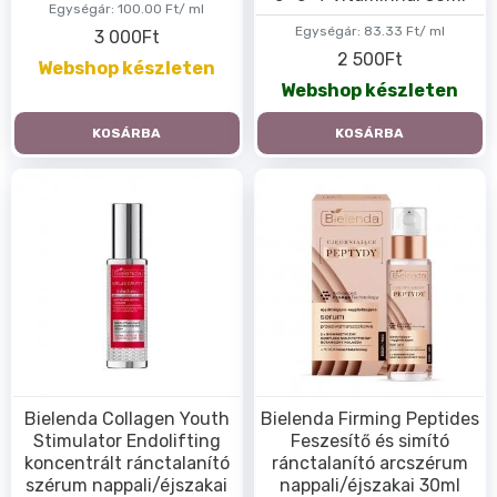
Egységár:
100.00 Ft/ ml
Egységár:
83.33 Ft/ ml
3 000Ft
2 500Ft
Webshop készleten
Webshop készleten
KOSÁRBA
KOSÁRBA
Bielenda Collagen Youth
Bielenda Firming Peptides
Stimulator Endolifting
Feszesítő és simító
koncentrált ránctalanító
ránctalanító arcszérum
szérum nappali/éjszakai
nappali/éjszakai 30ml