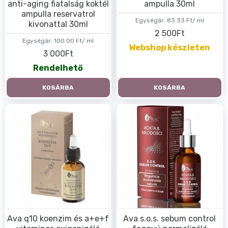
anti-aging fiatalság koktél
ampulla 30ml
ampulla reservatrol
Egységár:
83.33 Ft/ ml
kivonattal 30ml
2 500Ft
Egységár:
100.00 Ft/ ml
Webshop készleten
3 000Ft
Rendelhető
KOSÁRBA
KOSÁRBA
Ava q10 koenzim és a+e+f
Ava s.o.s. sebum control