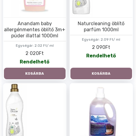
Anandam baby
Naturcleaning öblítő
allergénmentes öblítő 3m+
parfüm 1000ml
púder illattal 1000ml
Egységár:
2.09 Ft/ ml
Egységár:
2.02 Ft/ ml
2 090Ft
2 020Ft
Rendelhető
Rendelhető
KOSÁRBA
KOSÁRBA