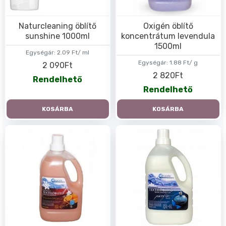
Naturcleaning öblítő
Oxigén öblítő
sunshine 1000ml
koncentrátum levendula
1500ml
Egységár:
2.09 Ft/ ml
Egységár:
1.88 Ft/ g
2 090Ft
2 820Ft
Rendelhető
Rendelhető
KOSÁRBA
KOSÁRBA