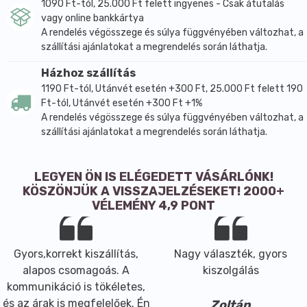
1090 Ft-tól, 25.000 Ft felett ingyenes - Csak átutalás
vagy online bankkártya
A rendelés végösszege és súlya függvényében változhat, a
szállítási ajánlatokat a megrendelés során láthatja.
Házhoz szállítás
1190 Ft-tól, Utánvét esetén +300 Ft, 25.000 Ft felett 190
Ft-tól, Utánvét esetén +300 Ft +1%
A rendelés végösszege és súlya függvényében változhat, a
szállítási ajánlatokat a megrendelés során láthatja.
LEGYEN ÖN IS ELÉGEDETT VÁSÁRLÓNK!
KÖSZÖNJÜK A VISSZAJELZÉSEKET! 2000+
VÉLEMÉNY 4,9 PONT
Gyors,korrekt kiszállítás,
Nagy választék, gyors
alapos csomagoás. A
kiszolgálás
kommunikáció is tökéletes,
és az árak is megfelelőek. Én
Zoltán