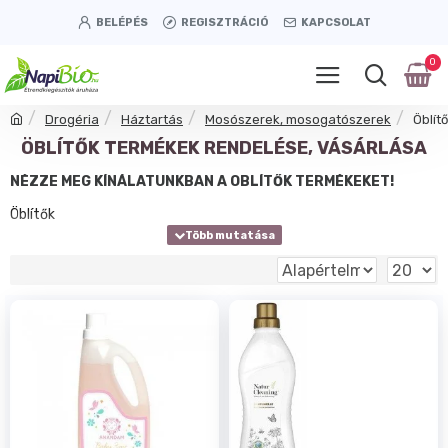
BELÉPÉS
REGISZTRÁCIÓ
KAPCSOLAT
0
Drogéria
Háztartás
Mosószerek, mosogatószerek
Öblít
ÖBLÍTŐK TERMÉKEK RENDELÉSE, VÁSÁRLÁSA
NÉZZE MEG KÍNÁLATUNKBAN A ÖBLÍTŐK TERMÉKEKET!
Öblítők