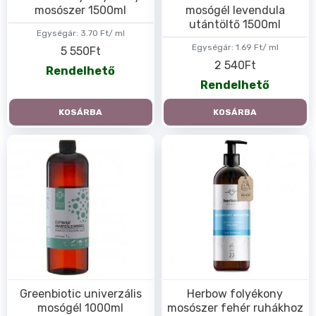
mosószer 1500ml
mosógél levendula
utántöltő 1500ml
Egységár:
3.70 Ft/ ml
Egységár:
1.69 Ft/ ml
5 550Ft
2 540Ft
Rendelhető
Rendelhető
KOSÁRBA
KOSÁRBA
Greenbiotic univerzális
Herbow folyékony
mosógél 1000ml
mosószer fehér ruhákhoz