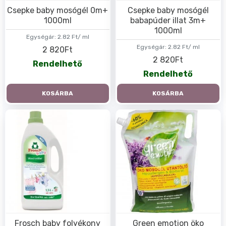
Csepke baby mosógél 0m+
Csepke baby mosógél
1000ml
babapúder illat 3m+
1000ml
Egységár:
2.82 Ft/ ml
Egységár:
2.82 Ft/ ml
2 820Ft
2 820Ft
Rendelhető
Rendelhető
KOSÁRBA
KOSÁRBA
Frosch baby folyékony
Green emotion öko