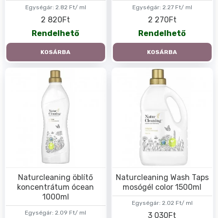
Egységár:
2.82 Ft/ ml
Egységár:
2.27 Ft/ ml
2 820Ft
2 270Ft
Rendelhető
Rendelhető
KOSÁRBA
KOSÁRBA
Naturcleaning öblítő
Naturcleaning Wash Taps
koncentrátum ócean
mosógél color 1500ml
1000ml
Egységár:
2.02 Ft/ ml
Egységár:
2.09 Ft/ ml
3 030Ft