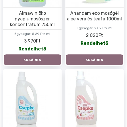
Almawin öko
Anandam eco mosógél
gyapjumosószer
aloe vera és teafa 1000ml
koncentrátum 750ml
Egységár:
2.02 Ft/ ml
Egységár:
5.29 Ft/ ml
2 020Ft
3 970Ft
Rendelhető
Rendelhető
KOSÁRBA
KOSÁRBA