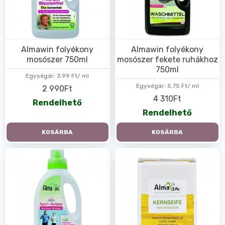
Almawin folyékony
Almawin folyékony
mosószer 750ml
mosószer fekete ruhákhoz
750ml
Egységár:
3.99 Ft/ ml
Egységár:
5.75 Ft/ ml
2 990Ft
4 310Ft
Rendelhető
Rendelhető
KOSÁRBA
KOSÁRBA