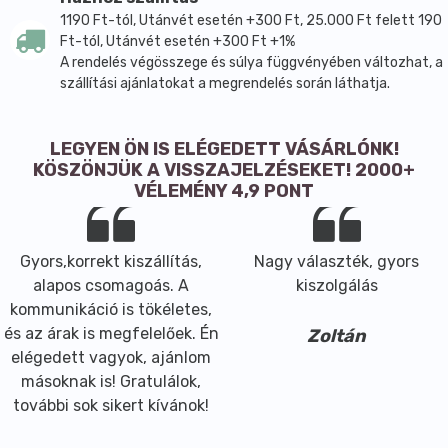
1190 Ft-tól, Utánvét esetén +300 Ft, 25.000 Ft felett 190
Ft-tól, Utánvét esetén +300 Ft +1%
A rendelés végösszege és súlya függvényében változhat, a
szállítási ajánlatokat a megrendelés során láthatja.
LEGYEN ÖN IS ELÉGEDETT VÁSÁRLÓNK!
KÖSZÖNJÜK A VISSZAJELZÉSEKET! 2000+
VÉLEMÉNY 4,9 PONT
Gyors,korrekt kiszállítás,
Nagy választék, gyors
alapos csomagoás. A
kiszolgálás
kommunikáció is tökéletes,
és az árak is megfelelőek. Én
Zoltán
elégedett vagyok, ajánlom
másoknak is! Gratulálok,
további sok sikert kívánok!