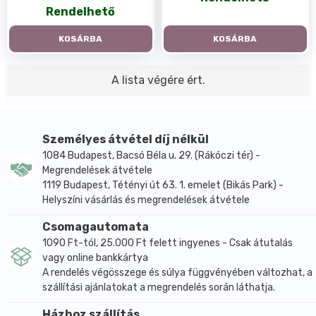
Rendelhető
KOSÁRBA
KOSÁRBA
A lista végére ért.
Személyes átvétel díj nélkül
1084 Budapest, Bacsó Béla u. 29. (Rákóczi tér) -
Megrendelések átvétele
1119 Budapest, Tétényi út 63. 1. emelet (Bikás Park) -
Helyszíni vásárlás és megrendelések átvétele
Csomagautomata
1090 Ft-tól, 25.000 Ft felett ingyenes - Csak átutalás
vagy online bankkártya
A rendelés végösszege és súlya függvényében változhat, a
szállítási ajánlatokat a megrendelés során láthatja.
Házhoz szállítás