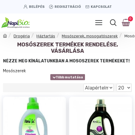
BELÉPÉS
REGISZTRÁCIÓ
KAPCSOLAT
0
Drogéria
Háztartás
Mosószerek, mosogatószerek
Mosó
MOSÓSZEREK TERMÉKEK RENDELÉSE,
VÁSÁRLÁSA
NÉZZE MEG KÍNÁLATUNKBAN A MOSÓSZEREK TERMÉKEKET!
Mosószerek