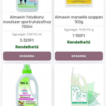
Almawin folyékony
Almawin marseille szappan
mosószer sportruházathoz
100g
750ml
Egységár:
11.50 Ft/ g
Egységár:
7.09 Ft/ ml
1 150Ft
5 320Ft
Rendelhető
Rendelhető
KOSÁRBA
KOSÁRBA