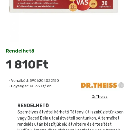
Rendelhető
1 810Ft
Vonalkód:
5906204022150
Egységár:
60.33 Ft/ db
Dr.Theiss
RENDELHETŐ
Személyes átvétel kérhető Tétényi úti szaküzletünkben
vagy Bacsó Béla utcai átvételi pontunkon. A terméket
rendelés után készítjük elő átvételre és értesítést