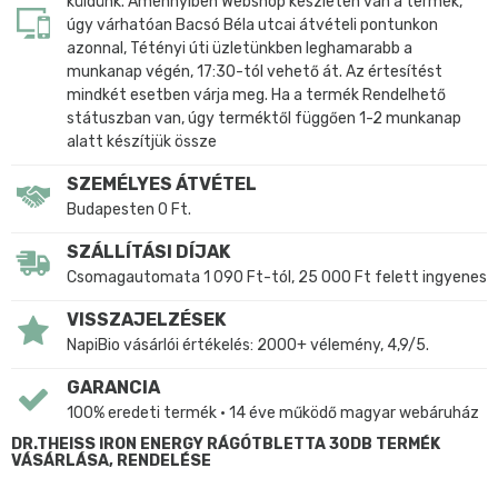
küldünk. Amennyiben Webshop készleten van a termék,
úgy várhatóan Bacsó Béla utcai átvételi pontunkon
azonnal, Tétényi úti üzletünkben leghamarabb a
munkanap végén, 17:30-tól vehető át. Az értesítést
mindkét esetben várja meg. Ha a termék Rendelhető
státuszban van, úgy terméktől függően 1-2 munkanap
alatt készítjük össze
SZEMÉLYES ÁTVÉTEL
Budapesten 0 Ft.
SZÁLLÍTÁSI DÍJAK
Csomagautomata 1 090 Ft-tól, 25 000 Ft felett ingyenes
VISSZAJELZÉSEK
NapiBio vásárlói értékelés: 2000+ vélemény, 4,9/5.
GARANCIA
100% eredeti termék • 14 éve működő magyar webáruház
DR.THEISS IRON ENERGY RÁGÓTBLETTA 30DB TERMÉK
VÁSÁRLÁSA, RENDELÉSE