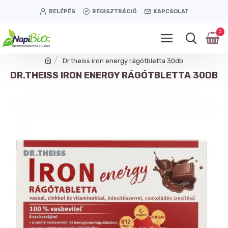
BELÉPÉS
REGISZTRÁCIÓ
KAPCSOLAT
0
Dr.theiss iron energy rágótbletta 30db
DR.THEISS IRON ENERGY RÁGÓTBLETTA 30DB