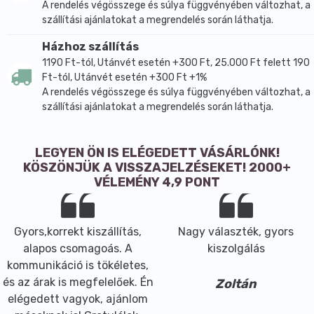
A rendelés végösszege és súlya függvényében változhat, a
szállítási ajánlatokat a megrendelés során láthatja.
Házhoz szállítás
1190 Ft-tól, Utánvét esetén +300 Ft, 25.000 Ft felett 190
Ft-tól, Utánvét esetén +300 Ft +1%
A rendelés végösszege és súlya függvényében változhat, a
szállítási ajánlatokat a megrendelés során láthatja.
LEGYEN ÖN IS ELÉGEDETT VÁSÁRLÓNK!
KÖSZÖNJÜK A VISSZAJELZÉSEKET! 2000+
VÉLEMÉNY 4,9 PONT
Gyors,korrekt kiszállítás,
Nagy választék, gyors
alapos csomagoás. A
kiszolgálás
kommunikáció is tökéletes,
és az árak is megfelelőek. Én
Zoltán
elégedett vagyok, ajánlom