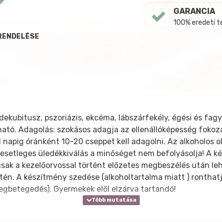
GARANCIA
100% eredeti 
 RENDELÉSE
ekubitusz, pszoriázis, ekcéma, lábszárfekély, égési és fag
zható. Adagolás: szokásos adagja az ellenállóképesség foko
 napig óránként 10-20 cseppet kell adagolni. Az alkoholos ol
 esetleges üledékkiválás a minőséget nem befolyásolja! A ké
sak a kezelőorvossal történt előzetes megbeszélés után leh
n. A készítmény szedése (alkoholtartalma miatt ) ronthatj
megbetegedés). Gyermekek elől elzárva tartandó!