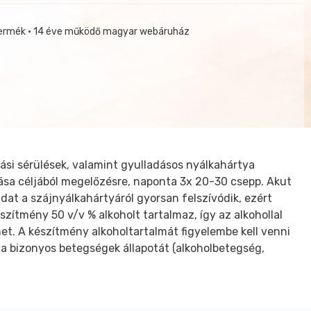
termék • 14 éve működő magyar webáruház
yási sérülések, valamint gyulladásos nyálkahártya
zása céljából megelőzésre, naponta 3x 20-30 csepp. Akut
dat a szájnyálkahártyáról gyorsan felszívódik, ezért
szítmény 50 v/v % alkoholt tartalmaz, így az alkohollal
et. A készítmény alkoholtartalmát figyelembe kell venni
a bizonyos betegségek állapotát (alkoholbetegség,