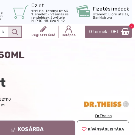
Üzlet
Fizetési módok
1119 Bp. Tétényi út 63.
la
1. emelet - Vásárlás és
Utánvét, Előre utalás,
st
rendelések átvétele
Bankkártya
7
H-P 10-18, Szo 9-12
0
0 termék - 0Ft
Regisztráció
Belépés
 50ML
t
621110
 ml
Dr.Theiss
KOSÁRBA
KÍVÁNSÁGLISTÁRA