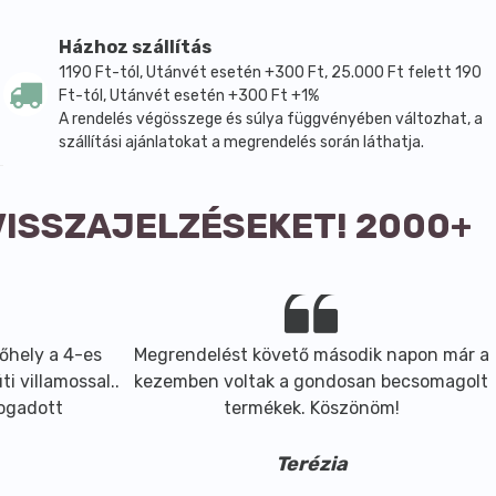
Házhoz szállítás
1190 Ft-tól, Utánvét esetén +300 Ft, 25.000 Ft felett 190
Ft-tól, Utánvét esetén +300 Ft +1%
A rendelés végösszege és súlya függvényében változhat, a
szállítási ajánlatokat a megrendelés során láthatja.
VISSZAJELZÉSEKET! 2000+
őhely a 4-es
Megrendelést követő második napon már a
i villamossal..
kezemben voltak a gondosan becsomagolt
fogadott
termékek. Köszönöm!
Terézia