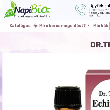
Ügyfélszol
Hétköznap 9:3
16:00 vagy ema
bármikor
Katalógus
Mire keres megoldást?
Márkák
DR.T