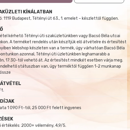
AKÜZLETI KÍNÁLATBAN
 1119 Budapest, Tétényi út 63., 1. emelet – készlettől függően.
Ő
tel kérhető Tétényi úti szaküzletünkben vagy Bacsó Béla utcai
kon. A terméket rendelés után készítjük elő átvételre és értesítést
yiben Webshop készleten van a termék, úgy várhatóan Bacsó Béla
 pontunkon azonnal, Tétényi úti üzletünkben leghamarabb a
, 17:30-tól vehető át. Az értesítést mindkét esetben várja meg.
endelhető státuszban van, úgy terméktől függően 1-2 munkanap
 össze
 ÁTVÉTEL
Ft.
 DÍJAK
a 1 090 Ft-tól, 25 000 Ft felett ingyenes
ZÉSEK
i értékelés: 2000+ vélemény, 4,9/5.