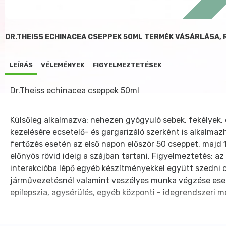
DR.THEISS ECHINACEA CSEPPEK 50ML TERMÉK VÁSÁRLÁSA,
LEÍRÁS
VÉLEMÉNYEK
FIGYELMEZTETÉSEK
Dr.Theiss echinacea cseppek 50ml
Külsőleg alkalmazva: nehezen gyógyuló sebek, fekélyek, d
kezelésére ecsetelő- és gargarizáló szerként is alkalma
fertőzés esetén az első napon először 50 cseppet, majd 1
előnyös rövid ideig a szájban tartani. Figyelmeztetés: az
interakcióba lépő egyéb készítményekkel együtt szedni c
járművezetésnél valamint veszélyes munka végzése eseté
epilepszia, agysérülés, egyéb központi - idegrendszeri 