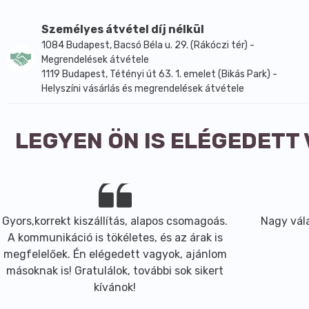
Személyes átvétel díj nélkül
1084 Budapest, Bacsó Béla u. 29. (Rákóczi tér) -
Megrendelések átvétele
1119 Budapest, Tétényi út 63. 1. emelet (Bikás Park) -
Helyszíni vásárlás és megrendelések átvétele
LEGYEN ÖN IS ELÉGEDETT
Gyors,korrekt kiszállítás, alapos csomagoás.
Nagy vála
A kommunikáció is tökéletes, és az árak is
megfelelőek. Én elégedett vagyok, ajánlom
másoknak is! Gratulálok, további sok sikert
kívánok!