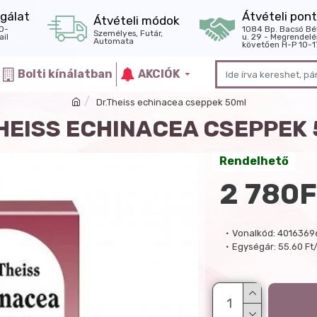
gálat
Átvételi pont
Átvételi módok
0-
1084 Bp. Bacsó Bé
Személyes, Futár,
il
u. 29 - Megrendelé
Automata
követően H-P 10-1
Bolti kínálatban
AKCIÓK
Dr.Theiss echinacea cseppek 50ml
HEISS ECHINACEA CSEPPEK
Rendelhető
2 780F
Vonalkód:
4016369
Egységár:
55.60 Ft/