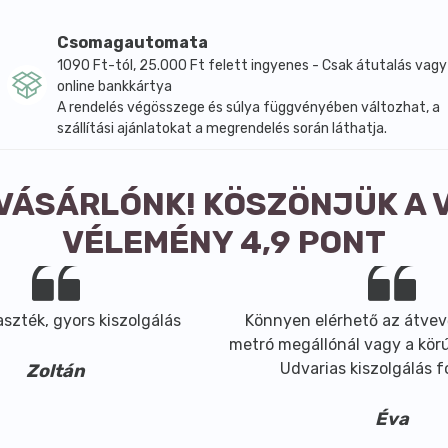
Csomagautomata
1090 Ft-tól, 25.000 Ft felett ingyenes - Csak átutalás vagy
online bankkártya
A rendelés végösszege és súlya függvényében változhat, a
szállítási ajánlatokat a megrendelés során láthatja.
 VÁSÁRLÓNK! KÖSZÖNJÜK A 
VÉLEMÉNY 4,9 PONT
szték, gyors kiszolgálás
Könnyen elérhető az átvev
metró megállónál vagy a körút
Udvarias kiszolgálás 
Zoltán
Éva