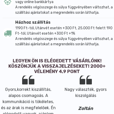
vagy online bankkártya
A rendelés végösszege és súlya függvényében változhat, a
szállítási ajánlatokat a megrendelés során láthatja.
Házhoz szállítás
1190 Ft-tól, Utánvét esetén +300 Ft, 25.000 Ft felett 190
Ft-tól, Utánvét esetén +300 Ft +1%
A rendelés végösszege és súlya függvényében változhat, a
szállítási ajánlatokat a megrendelés során láthatja.
LEGYEN ÖN IS ELÉGEDETT VÁSÁRLÓNK!
KÖSZÖNJÜK A VISSZAJELZÉSEKET! 2000+
VÉLEMÉNY 4,9 PONT
Gyors,korrekt kiszállítás,
Nagy választék, gyors
alapos csomagoás. A
kiszolgálás
kommunikáció is tökéletes,
és az árak is megfelelőek. Én
Zoltán
elégedett vagyok, ajánlom