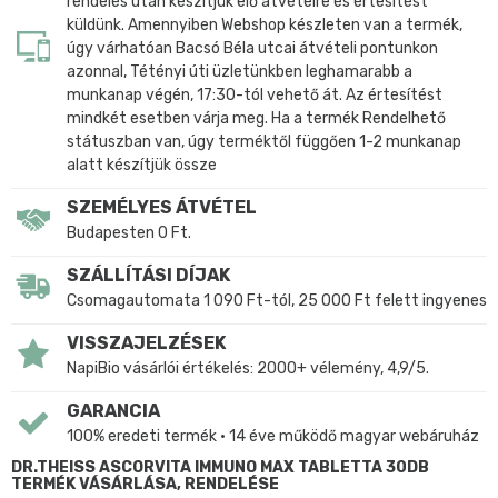
rendelés után készítjük elő átvételre és értesítést
küldünk. Amennyiben Webshop készleten van a termék,
úgy várhatóan Bacsó Béla utcai átvételi pontunkon
azonnal, Tétényi úti üzletünkben leghamarabb a
munkanap végén, 17:30-tól vehető át. Az értesítést
mindkét esetben várja meg. Ha a termék Rendelhető
státuszban van, úgy terméktől függően 1-2 munkanap
alatt készítjük össze
SZEMÉLYES ÁTVÉTEL
Budapesten 0 Ft.
SZÁLLÍTÁSI DÍJAK
Csomagautomata 1 090 Ft-tól, 25 000 Ft felett ingyenes
VISSZAJELZÉSEK
NapiBio vásárlói értékelés: 2000+ vélemény, 4,9/5.
GARANCIA
100% eredeti termék • 14 éve működő magyar webáruház
DR.THEISS ASCORVITA IMMUNO MAX TABLETTA 30DB
TERMÉK VÁSÁRLÁSA, RENDELÉSE