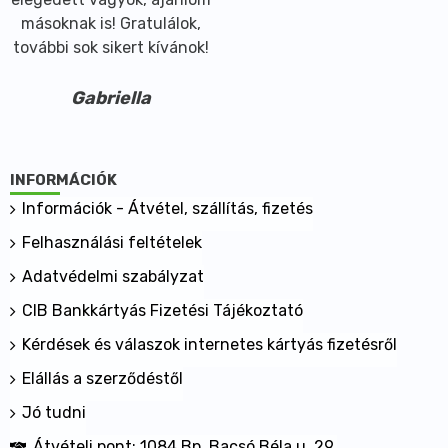
másoknak is! Gratulálok,
további sok sikert kívánok!
Gabriella
INFORMÁCIÓK
Információk - Átvétel, szállítás, fizetés
Felhasználási feltételek
Adatvédelmi szabályzat
CIB Bankkártyás Fizetési Tájékoztató
Kérdések és válaszok internetes kártyás fizetésről
Elállás a szerződéstől
Jó tudni
Átvételi pont: 1084 Bp. Bacsó Béla u. 29.