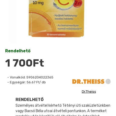
Rendelhető
1 700Ft
Vonalkód:
5906204022365
Egységár:
56.67 Ft/ db
Dr.Theiss
RENDELHETŐ
Személyes átvétel kérhető Tétényi úti szaküzletünkben
vagy Bacsó Béla utcai átvételi pontunkon. A terméket