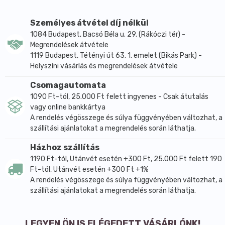
hármas hatást biztosít:
- Egyedülállóan fehérít.
Személyes átvétel díj nélkül
- Megvéd a fogszuvasodástól.
1084 Budapest, Bacsó Béla u. 29. (Rákóczi tér) -
Megrendelések átvétele
- Megnyugtatja a fogínyt.
1119 Budapest, Tétényi út 63. 1. emelet (Bikás Park) -
A Dr Organic extra fehérítő fogkrém aktív szénnel
Helyszíni vásárlás és megrendelések átvétele
Bioaktív, természetes, bio összetevői:
- Aloe Vera
Csomagautomata
- Aktív szén
1090 Ft-tól, 25.000 Ft felett ingyenes - Csak átutalás
vagy online bankkártya
- Vadgesztenye: Természetes fogíny védő hatású
A rendelés végösszege és súlya függvényében változhat, a
- Izlandi zuzmó: Természetes fehéríti a fogakat
szállítási ajánlatokat a megrendelés során láthatja.
- Mentol: Természetes frissítő ízt biztosít
- Kova (szilícium-dioxid)
Házhoz szállítás
1190 Ft-tól, Utánvét esetén +300 Ft, 25.000 Ft felett 190
Ft-tól, Utánvét esetén +300 Ft +1%
A rendelés végösszege és súlya függvényében változhat, a
szállítási ajánlatokat a megrendelés során láthatja.
LEGYEN ÖN IS ELÉGEDETT VÁSÁRLÓNK!