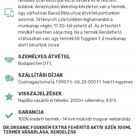
rendelés után készítjük elő átvételre és értesítést
küldünk. Amennyiben Webshop készleten van a termék,
úgy várhatóan Bacsó Béla utcai átvételi pontunkon
azonnal, Tétényi úti üzletünkben leghamarabb a
munkanap végén, 17:30-tól vehető át. Az értesítést
mindkét esetben várja meg. Ha a termék Rendelhető
státuszban van, úgy terméktől függően 1-2 munkanap
alatt készítjük össze
SZEMÉLYES ÁTVÉTEL
Budapesten 0 Ft.
SZÁLLÍTÁSI DÍJAK
Csomagautomata 1 090 Ft-tól, 25 000 Ft felett ingyenes
VISSZAJELZÉSEK
NapiBio vásárlói értékelés: 2000+ vélemény, 4,9/5.
GARANCIA
100% eredeti termék • 14 éve működő magyar webáruház
DR.ORGANIC FOGKRÉM EXTRA FEHÉRÍTŐ AKTÍV SZÉN 100ML
TERMÉK VÁSÁRLÁSA, RENDELÉSE