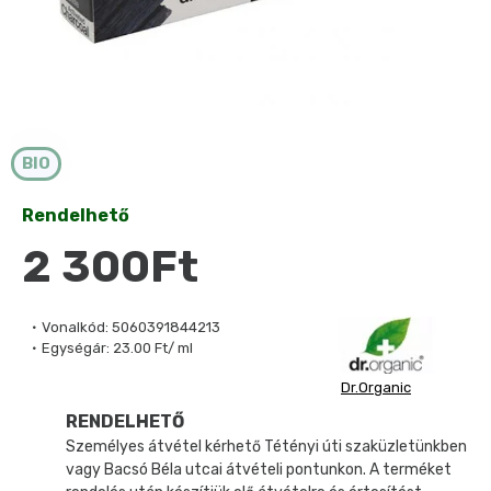
BIO
Rendelhető
2 300Ft
Vonalkód:
5060391844213
Egységár:
23.00 Ft/ ml
Dr.Organic
RENDELHETŐ
Személyes átvétel kérhető Tétényi úti szaküzletünkben
vagy Bacsó Béla utcai átvételi pontunkon. A terméket