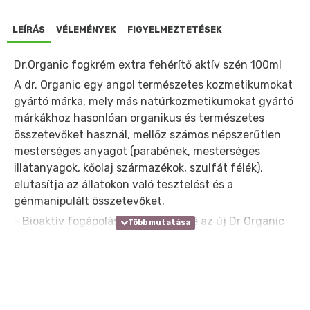
LEÍRÁS
VÉLEMÉNYEK
FIGYELMEZTETÉSEK
Dr.Organic fogkrém extra fehérítő aktív szén 100ml
A dr. Organic egy angol természetes kozmetikumokat
gyártó márka, mely más natúrkozmetikumokat gyártó
márkákhoz hasonlóan organikus és természetes
összetevőket használ, mellőz számos népszerűtlen
mesterséges anyagot (parabének, mesterséges
illatanyagok, kőolaj származékok, szulfát félék),
elutasítja az állatokon való tesztelést és a
génmanipulált összetevőket.
- Bioaktív fogápolást tesz lehetővé az új Dr Organic
aktív szént tartalmazó fogkrém.
- Kiváló fehérítő hatású Dr Organic fogkém aktív
szénnel és bioaktív összetevőkkel.
- Intenzív mentolos ízű Dr Organic fogkrém.
A Dr Organic extra fehérítő fogkrém aktív szénnel