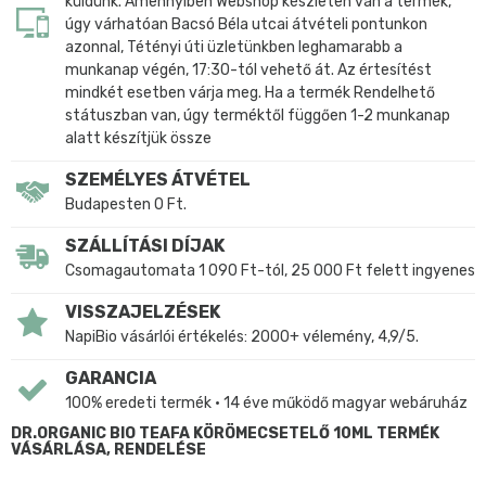
küldünk. Amennyiben Webshop készleten van a termék,
úgy várhatóan Bacsó Béla utcai átvételi pontunkon
azonnal, Tétényi úti üzletünkben leghamarabb a
munkanap végén, 17:30-tól vehető át. Az értesítést
mindkét esetben várja meg. Ha a termék Rendelhető
státuszban van, úgy terméktől függően 1-2 munkanap
alatt készítjük össze
SZEMÉLYES ÁTVÉTEL
Budapesten 0 Ft.
SZÁLLÍTÁSI DÍJAK
Csomagautomata 1 090 Ft-tól, 25 000 Ft felett ingyenes
VISSZAJELZÉSEK
NapiBio vásárlói értékelés: 2000+ vélemény, 4,9/5.
GARANCIA
100% eredeti termék • 14 éve működő magyar webáruház
DR.ORGANIC BIO TEAFA KÖRÖMECSETELŐ 10ML TERMÉK
VÁSÁRLÁSA, RENDELÉSE