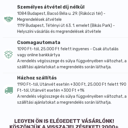
ereje a száj és hajápolás területén kincset ér.
Személyes átvétel díj nélkül
- Jótékony hatását a kozmetika területén is
1084 Budapest, Bacsó Béla u. 29. (Rákóczi tér) -
megtapasztaljuk: tisztít és frissít, miközben gyógyítja
Megrendelések átvétele
és regenerálja a kötőszövetet.
1119 Budapest, Tétényi út 63. 1. emelet (Bikás Park) -
Helyszíni vásárlás és megrendelések átvétele
- Antibakteriális hatásával megvéd a fertőzésektől.
- Összehúzó hatásának köszönhetően a
Csomagautomata
legtökéletesebb természetes "gyógyszer" aknék és
1090 Ft-tól, 25.000 Ft felett ingyenes - Csak átutalás
problémás bőr kezelésére.
vagy online bankkártya
- Gyorsan beszívódik a bőr mélyebb rétegeibe, így
A rendelés végösszege és súlya függvényében változhat, a
korpásodás, szeborea, sérülések, csípések és leégés
szállítási ajánlatokat a megrendelés során láthatja.
esetében is hasznos.
Házhoz szállítás
- Gyengéden tisztán tartja, élénkíti a fejbőrt, és
1190 Ft-tól, Utánvét esetén +300 Ft, 25.000 Ft felett 190
szabályozza a faggyúmirigyek működését.
Ft-tól, Utánvét esetén +300 Ft +1%
- A kozmetikusok és bőrgyógyászok egyre inkább
A rendelés végösszege és súlya függvényében változhat, a
felfedezik a teafa fertőtlenítő hatását.
szállítási ajánlatokat a megrendelés során láthatja.
- Mivel nem okoz kellemetlen égető érzést a bőrön,
egyre szélesebb körben alkalmazzák.
LEGYEN ÖN IS ELÉGEDETT VÁSÁRLÓNK!
- A kíméletes eljárással készült Dr. Organic
KÖSZÖNJÜK A VISSZAJELZÉSEKET! 2000+