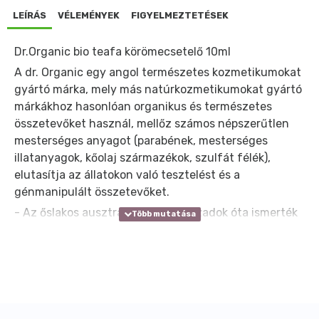
LEÍRÁS
VÉLEMÉNYEK
FIGYELMEZTETÉSEK
Dr.Organic bio teafa körömecsetelő 10ml
A dr. Organic egy angol természetes kozmetikumokat
gyártó márka, mely más natúrkozmetikumokat gyártó
márkákhoz hasonlóan organikus és természetes
összetevőket használ, mellőz számos népszerűtlen
mesterséges anyagot (parabének, mesterséges
illatanyagok, kőolaj származékok, szulfát félék),
elutasítja az állatokon való tesztelést és a
génmanipulált összetevőket.
- Az őslakos ausztrálok már évszázadok óta ismerték
és használták a teafa leveléből nyert antiszeptikus
hatású olajat bőrfertőzések, égési sérülések
gyógyítására, horzsolásokra, csípésekre.
- A tiszta teafa olaj 48 fontos összetevőt tartalmaz,
mely gomba és baktériumölő hatással rendelkezik.
- A teafa egyedülálló regeneráló és fertőzésgátó