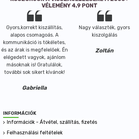
natúrkozmetikumok a teafa rendkívüli tulajdonságait
VÉLEMÉNY 4,9 PONT
bioaktív állapotban megőrzik.
- Hatását további értékes bioaktív összetevők is
támogatják.
Gyors,korrekt kiszállítás,
Nagy választék, gyors
- Antibakteriális hatásával véd a fertőzésekkel
alapos csomagoás. A
kiszolgálás
szemben.
kommunikáció is tökéletes,
- Támogatja az irritált, aknés bőr kezelését.
és az árak is megfelelőek. Én
Zoltán
- Tisztít frissít és regenerál.
elégedett vagyok, ajánlom
- Természetes antiszeptikus és gombaölő hatású
másoknak is! Gratulálok,
gyógyító összetételű készítmény, mely segíti
további sok sikert kívánok!
helyreállítani a köröm optimális, egészséges állapotát.
- Teafa olajat, édes mandula olajat, Jojoba olajat és E
Gabriella
vitamint tartalmaz.
- Gyorsan felszívódó készítmény, mely szembeszáll a
gombákkal, élesztővel és penésszel, ami a köröm
környezetében negatív hatással lenne annak
INFORMÁCIÓK
egészségére.
Információk - Átvétel, szállítás, fizetés
- Védi, erőssé és ellenállóvá teszi a körmöket.
Felhasználási feltételek
- Antiszeptikus hatása a baktériumokra is kiterjed,