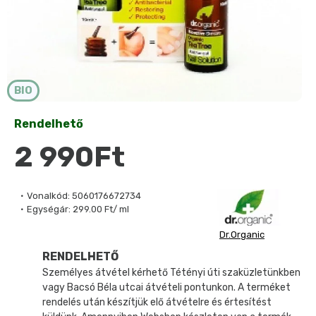
BIO
Rendelhető
2 990Ft
Vonalkód:
5060176672734
Egységár:
299.00 Ft/ ml
Dr.Organic
RENDELHETŐ
Személyes átvétel kérhető Tétényi úti szaküzletünkben
vagy Bacsó Béla utcai átvételi pontunkon. A terméket
rendelés után készítjük elő átvételre és értesítést