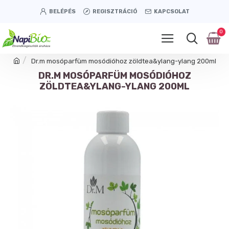
BELÉPÉS
REGISZTRÁCIÓ
KAPCSOLAT
0
Dr.m mosóparfüm mosódióhoz zöldtea&ylang-ylang 200ml
DR.M MOSÓPARFÜM MOSÓDIÓHOZ
ZÖLDTEA&YLANG-YLANG 200ML