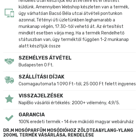
rendelés után készítjük elő átvételre és értesítést
küldünk. Amennyiben Webshop készleten van a termék,
úgy várhatóan Bacsó Béla utcai átvételi pontunkon
azonnal, Tétényi úti üzletünkben leghamarabb a
munkanap végén, 17:30-tól vehető át. Az értesítést
mindkét esetben várja meg. Ha a termék Rendelhető
státuszban van, úgy terméktől függően 1-2 munkanap
alatt készítjük össze
SZEMÉLYES ÁTVÉTEL
Budapesten 0 Ft.
SZÁLLÍTÁSI DÍJAK
Csomagautomata 1 090 Ft-tól, 25 000 Ft felett ingyenes
VISSZAJELZÉSEK
NapiBio vásárlói értékelés: 2000+ vélemény, 4,9/5.
GARANCIA
100% eredeti termék • 14 éve működő magyar webáruház
DR.M MOSÓPARFÜM MOSÓDIÓHOZ ZÖLDTEA&YLANG-YLANG
200ML TERMÉK VÁSÁRLÁSA, RENDELÉSE