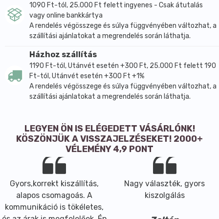
1090 Ft-tól, 25.000 Ft felett ingyenes - Csak átutalás
vagy online bankkártya
A rendelés végösszege és súlya függvényében változhat, a
szállítási ajánlatokat a megrendelés során láthatja.
Házhoz szállítás
1190 Ft-tól, Utánvét esetén +300 Ft, 25.000 Ft felett 190
Ft-tól, Utánvét esetén +300 Ft +1%
A rendelés végösszege és súlya függvényében változhat, a
szállítási ajánlatokat a megrendelés során láthatja.
LEGYEN ÖN IS ELÉGEDETT VÁSÁRLÓNK!
KÖSZÖNJÜK A VISSZAJELZÉSEKET! 2000+
VÉLEMÉNY 4,9 PONT
Gyors,korrekt kiszállítás,
Nagy választék, gyors
alapos csomagoás. A
kiszolgálás
kommunikáció is tökéletes,
és az árak is megfelelőek. Én