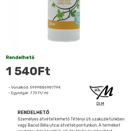
Rendelhető
1 540Ft
Vonalkód:
5999886987794
Egységár:
7.70 Ft/ ml
Dr.M
RENDELHETŐ
Személyes átvétel kérhető Tétényi úti szaküzletünkben
vagy Bacsó Béla utcai átvételi pontunkon. A terméket