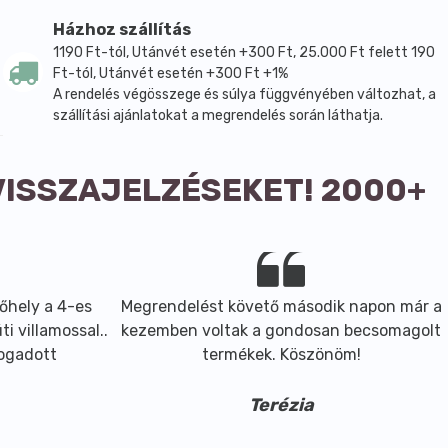
Házhoz szállítás
1190 Ft-tól, Utánvét esetén +300 Ft, 25.000 Ft felett 190
Ft-tól, Utánvét esetén +300 Ft +1%
A rendelés végösszege és súlya függvényében változhat, a
szállítási ajánlatokat a megrendelés során láthatja.
VISSZAJELZÉSEKET! 2000+
ly a 4-es
Megrendelést követő második napon már a
Sz
illamossal..
kezemben voltak a gondosan becsomagolt
adott
termékek. Köszönöm!
Terézia