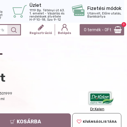
Üzlet
Fizetési módok
1119 Bp. Tétényi út 63.
la
1. emelet - Vásárlás és
Utánvét, Előre utalás,
st
rendelések átvétele
Bankkártya
7
H-P 10-18, Szo 9-12
0
0 termék - 0Ft
Regisztráció
Belépés
L
t
301999
 ml
Dr.Kelen
KOSÁRBA
KÍVÁNSÁGLISTÁRA