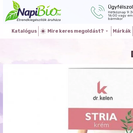
Ügyfélszol
Hétköznap 9:3
16:00 vagy ema
bármikor
Katalógus
Mire keres megoldást?
Márkák