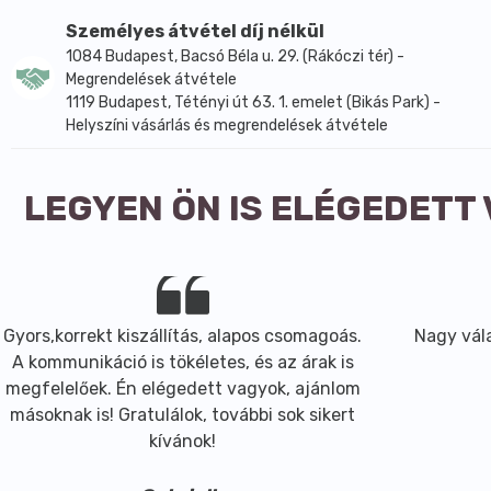
Személyes átvétel díj nélkül
1084 Budapest, Bacsó Béla u. 29. (Rákóczi tér) -
Megrendelések átvétele
1119 Budapest, Tétényi út 63. 1. emelet (Bikás Park) -
Helyszíni vásárlás és megrendelések átvétele
LEGYEN ÖN IS ELÉGEDETT
ors,korrekt kiszállítás, alapos csomagoás.
Nagy választ
 kommunikáció is tökéletes, és az árak is
gfelelőek. Én elégedett vagyok, ajánlom
soknak is! Gratulálok, további sok sikert
kívánok!