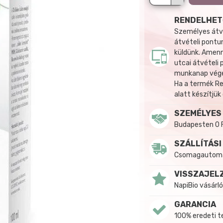
RENDELHET
Személyes átvé
átvételi pontun
küldünk. Amenn
utcai átvételi
munkanap végén
Ha a termék R
alatt készítjük
SZEMÉLYES
Budapesten 0 
SZÁLLÍTÁSI
Csomagautomat
VISSZAJEL
NapiBio vásárló
GARANCIA
100% eredeti 