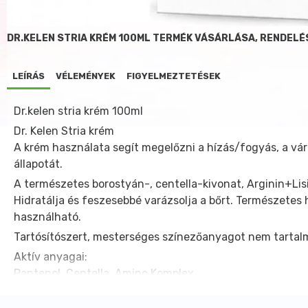
DR.KELEN STRIA KRÉM 100ML TERMÉK VÁSÁRLÁSA, RENDELÉ
LEÍRÁS
VÉLEMÉNYEK
FIGYELMEZTETÉSEK
Dr.kelen stria krém 100ml
Dr. Kelen Stria krém
A krém használata segít megelőzni a hízás/fogyás, a váran
állapotát.
A természetes borostyán-, centella-kivonat, Arginin+Lis
Hidratálja és feszesebbé varázsolja a bőrt. Természetes
használható.
Tartósítószert, mesterséges színezőanyagot nem tartal
Aktív anyagai:
Pantenol, Centella, Amino Komplex.
Gyógyszerészek által fejlesztett.