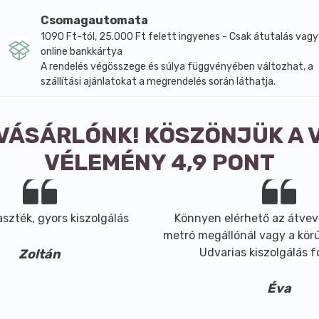
Csomagautomata
1090 Ft-tól, 25.000 Ft felett ingyenes - Csak átutalás vagy
online bankkártya
A rendelés végösszege és súlya függvényében változhat, a
szállítási ajánlatokat a megrendelés során láthatja.
 VÁSÁRLÓNK! KÖSZÖNJÜK A 
VÉLEMÉNY 4,9 PONT
ék, gyors kiszolgálás
Könnyen elérhető az átvevőhe
metró megállónál vagy a körúti v
Udvarias kiszolgálás fog
Zoltán
Éva