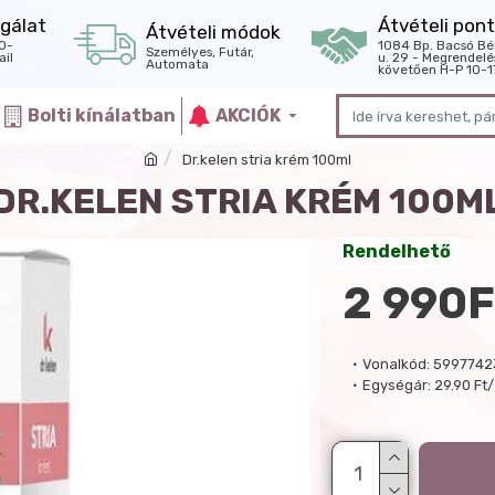
gálat
Átvételi pont
Átvételi módok
0-
1084 Bp. Bacsó Bé
Személyes, Futár,
il
u. 29 - Megrendelé
Automata
követően H-P 10-1
Bolti kínálatban
AKCIÓK
Dr.kelen stria krém 100ml
DR.KELEN STRIA KRÉM 100M
Rendelhető
2 990F
Vonalkód:
5997742
Egységár:
29.90 Ft/