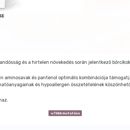
SE
dósság és a hirtelen növekedés során jelentkező bőrcíkok, ún
in aminosavak és pantenol optimális kombinációja támogatja
 hatóanyagainak és hypoallergen összetételének köszönhető
maz.