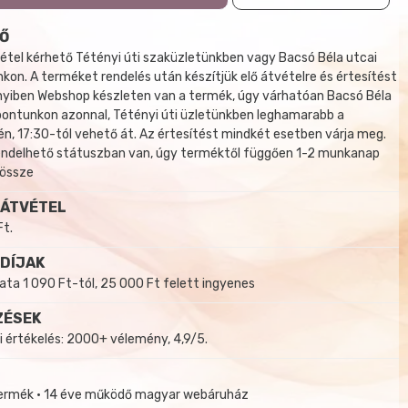
Ő
tel kérhető Tétényi úti szaküzletünkben vagy Bacsó Béla utcai
kon. A terméket rendelés után készítjük elő átvételre és értesítést
yiben Webshop készleten van a termék, úgy várhatóan Bacsó Béla
 pontunkon azonnal, Tétényi úti üzletünkben leghamarabb a
, 17:30-tól vehető át. Az értesítést mindkét esetben várja meg.
endelhető státuszban van, úgy terméktől függően 1-2 munkanap
 össze
 ÁTVÉTEL
Ft.
 DÍJAK
a 1 090 Ft-tól, 25 000 Ft felett ingyenes
ZÉSEK
i értékelés: 2000+ vélemény, 4,9/5.
termék • 14 éve működő magyar webáruház