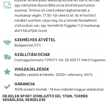
küldünk. Amennyiben Webshop készleten van a termék,
úgy várhatóan Bacsó Béla utcai átvételi pontunkon
azonnal, Tétényi úti üzletünkben leghamarabb a
munkanap végén, 17:30-tól vehető át. Az értesítést
mindkét esetben várja meg. Ha a termék Rendelhető
státuszban van, úgy terméktől függően 1-2 munkanap
alatt készítjük össze
SZEMÉLYES ÁTVÉTEL
Budapesten 0 Ft.
SZÁLLÍTÁSI DÍJAK
Csomagautomata 1 090 Ft-tól, 25 000 Ft felett ingyenes
VISSZAJELZÉSEK
NapiBio vásárlói értékelés: 2000+ vélemény, 4,9/5.
GARANCIA
100% eredeti termék • 14 éve működő magyar webáruház
DR.KELEN SPORT IZOMLAZÍTÓ GÉL 175ML TERMÉK
VÁSÁRLÁSA, RENDELÉSE