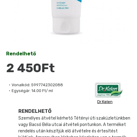
Rendelhető
2 450Ft
Vonalkód:
5997742302088
Egységár:
14.00 Ft/ ml
Dr.Kelen
RENDELHETŐ
Személyes átvétel kérhető Tétényi úti szaküzletünkben
vagy Bacsó Béla utcai átvételi pontunkon. A terméket
rendelés után készítjük elő átvételre és értesítést