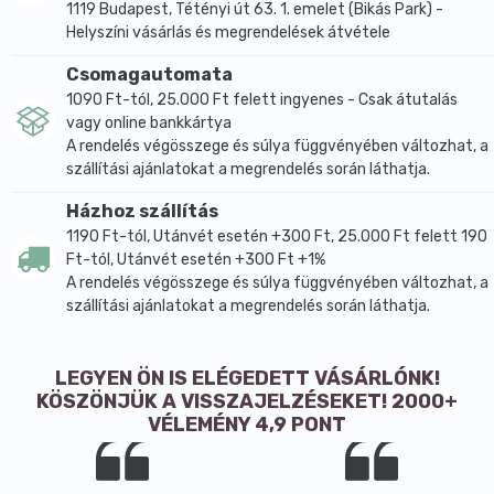
1119 Budapest, Tétényi út 63. 1. emelet (Bikás Park) -
Helyszíni vásárlás és megrendelések átvétele
Csomagautomata
1090 Ft-tól, 25.000 Ft felett ingyenes - Csak átutalás
vagy online bankkártya
A rendelés végösszege és súlya függvényében változhat, a
szállítási ajánlatokat a megrendelés során láthatja.
Házhoz szállítás
1190 Ft-tól, Utánvét esetén +300 Ft, 25.000 Ft felett 190
Ft-tól, Utánvét esetén +300 Ft +1%
A rendelés végösszege és súlya függvényében változhat, a
szállítási ajánlatokat a megrendelés során láthatja.
LEGYEN ÖN IS ELÉGEDETT VÁSÁRLÓNK!
KÖSZÖNJÜK A VISSZAJELZÉSEKET! 2000+
VÉLEMÉNY 4,9 PONT