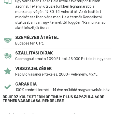
úgy várhatóan Bacsó Béla utcai átvételi pontunkon
azonnal, Tétényi úti üzletünkben leghamarabb a
munkanap végén, 17:30-tól vehető át. Az értesítést
mindkét esetben várja meg. Ha a termék Rendelhető
státuszban van, úgy terméktől függően 1-2 munkanap
alatt készítjük össze
SZEMÉLYES ÁTVÉTEL
Budapesten 0 Ft.
SZÁLLÍTÁSI DÍJAK
Csomagautomata 1 090 Ft-tól, 25 000 Ft felett ingyenes
VISSZAJELZÉSEK
NapiBio vásárlói értékelés: 2000+ vélemény, 4,9/5.
GARANCIA
100% eredeti termék • 14 éve működő magyar webáruház
DR.HERZ KOLESZTERIN OPTIMUM PLUS KAPSZULA 60DB
TERMÉK VÁSÁRLÁSA, RENDELÉSE