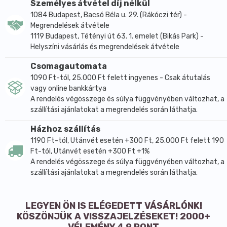
formulát keresnek kapszulás kiszerelésben. A 60
Személyes átvétel díj nélkül
darabos csomagolás a javasolt adagolás mellett 30
1084 Budapest, Bacsó Béla u. 29. (Rákóczi tér) -
napi adagot tartalmaz.
Megrendelések átvétele
1119 Budapest, Tétényi út 63. 1. emelet (Bikás Park) -
Az összetétel rövid és egyértelműen elkülöníthető. Az
Helyszíni vásárlás és megrendelések átvétele
aktív összetevő a növényi szterin, míg a kapszula
további összetevői a kukoricakeményítő, a
Csomagautomata
mikrokristályos cellulóz és a hidroxipropil-metil-
1090 Ft-tól, 25.000 Ft felett ingyenes - Csak átutalás
cellulózból készült kapszulahéj. Ezáltal a fő
vagy online bankkártya
A rendelés végösszege és súlya függvényében változhat, a
hatóanyag és a technológiai segédanyagok jól
szállítási ajánlatokat a megrendelés során láthatja.
elkülönülnek egymástól.
Főbb hatóanyagok és összetevők
Házhoz szállítás
1190 Ft-tól, Utánvét esetén +300 Ft, 25.000 Ft felett 190
Napi adagban, 2 kapszulában Növényi szterinek 800
Ft-tól, Utánvét esetén +300 Ft +1%
mg
A rendelés végösszege és súlya függvényében változhat, a
Aktív összetevők: növényi szterinek
szállítási ajánlatokat a megrendelés során láthatja.
Segédanyagok: tömegnövelő szer
(kukoricakeményítő), csomósodást gátló anyag
(mikrokristályos cellulóz), kapszulahéj (hidroxipropil-
LEGYEN ÖN IS ELÉGEDETT VÁSÁRLÓNK!
KÖSZÖNJÜK A VISSZAJELZÉSEKET! 2000+
metil-cellulóz)
VÉLEMÉNY 4,9 PONT