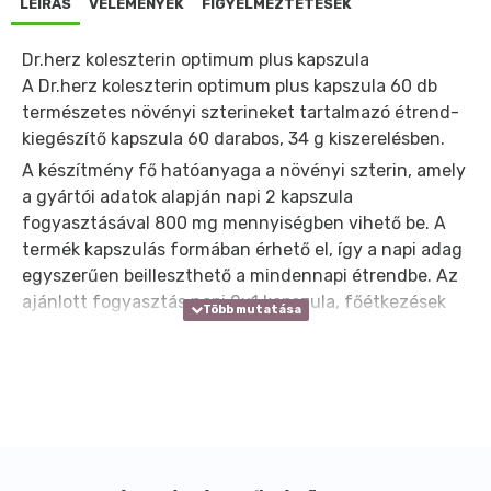
LEÍRÁS
VÉLEMÉNYEK
FIGYELMEZTETÉSEK
Dr.herz koleszterin optimum plus kapszula
A Dr.herz koleszterin optimum plus kapszula 60 db
természetes növényi szterineket tartalmazó étrend-
kiegészítő kapszula 60 darabos, 34 g kiszerelésben.
A készítmény fő hatóanyaga a növényi szterin, amely
a gyártói adatok alapján napi 2 kapszula
fogyasztásával 800 mg mennyiségben vihető be. A
termék kapszulás formában érhető el, így a napi adag
egyszerűen beilleszthető a mindennapi étrendbe. Az
ajánlott fogyasztás napi 2x1 kapszula, főétkezések
előtt, bőséges folyadékkal.
A növényi szterinek olyan összetevők, amelyek
gyakran szerepelnek célzott összetételű étrend-
kiegészítőkben. Ez a készítmény egyetlen hangsúlyos
aktív összetevőre épül, ezért azok számára lehet
megfelelő választás, akik egyszerű, jól átlátható