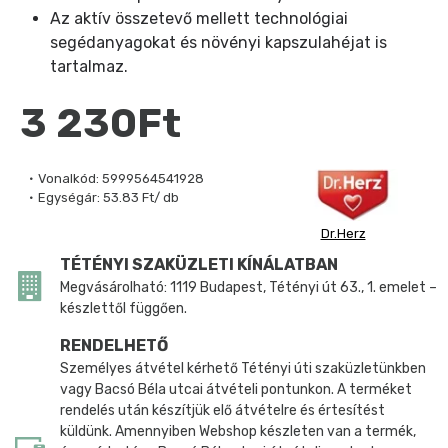
Az aktív összetevő mellett technológiai
segédanyagokat és növényi kapszulahéjat is
tartalmaz.
3 230Ft
Vonalkód:
5999564541928
Egységár:
53.83 Ft/ db
Dr.Herz
TÉTÉNYI SZAKÜZLETI KÍNÁLATBAN
Megvásárolható: 1119 Budapest, Tétényi út 63., 1. emelet –
készlettől függően.
RENDELHETŐ
Személyes átvétel kérhető Tétényi úti szaküzletünkben
vagy Bacsó Béla utcai átvételi pontunkon. A terméket
rendelés után készítjük elő átvételre és értesítést
küldünk. Amennyiben Webshop készleten van a termék,