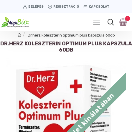
BELÉPÉS
REGISZTRÁCIÓ
KAPCSOLAT
0
Dr.herz koleszterin optimum plus kapszula 60db
DR.HERZ KOLESZTERIN OPTIMUM PLUS KAPSZULA
60DB
Tétényi úti üzlet kínálatában