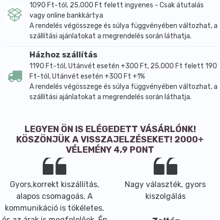
1090 Ft-tól, 25.000 Ft felett ingyenes - Csak átutalás
vagy online bankkártya
A rendelés végösszege és súlya függvényében változhat, a
szállítási ajánlatokat a megrendelés során láthatja.
Házhoz szállítás
1190 Ft-tól, Utánvét esetén +300 Ft, 25.000 Ft felett 190
Ft-tól, Utánvét esetén +300 Ft +1%
A rendelés végösszege és súlya függvényében változhat, a
szállítási ajánlatokat a megrendelés során láthatja.
LEGYEN ÖN IS ELÉGEDETT VÁSÁRLÓNK!
KÖSZÖNJÜK A VISSZAJELZÉSEKET! 2000+
VÉLEMÉNY 4,9 PONT
Gyors,korrekt kiszállítás,
Nagy választék, gyors
alapos csomagoás. A
kiszolgálás
kommunikáció is tökéletes,
és az árak is megfelelőek. Én