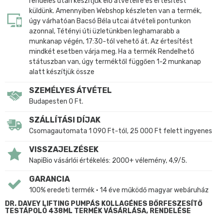
rendelés után készítjük elő átvételre és értesítést
küldünk. Amennyiben Webshop készleten van a termék,
úgy várhatóan Bacsó Béla utcai átvételi pontunkon
azonnal, Tétényi úti üzletünkben leghamarabb a
munkanap végén, 17:30-tól vehető át. Az értesítést
mindkét esetben várja meg. Ha a termék Rendelhető
státuszban van, úgy terméktől függően 1-2 munkanap
alatt készítjük össze
SZEMÉLYES ÁTVÉTEL
Budapesten 0 Ft.
SZÁLLÍTÁSI DÍJAK
Csomagautomata 1 090 Ft-tól, 25 000 Ft felett ingyenes
VISSZAJELZÉSEK
NapiBio vásárlói értékelés: 2000+ vélemény, 4,9/5.
GARANCIA
100% eredeti termék • 14 éve működő magyar webáruház
DR. DAVEY LIFTING PUMPÁS KOLLAGÉNES BŐRFESZESÍTŐ
TESTÁPOLÓ 438ML TERMÉK VÁSÁRLÁSA, RENDELÉSE