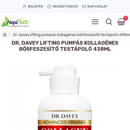
BELÉPÉS
REGISZTRÁCIÓ
KAPCSOLAT
0
Dr. davey lifting pumpás kollagénes bőrfeszesítő testápoló 438m
DR. DAVEY LIFTING PUMPÁS KOLLAGÉNES
BŐRFESZESÍTŐ TESTÁPOLÓ 438ML