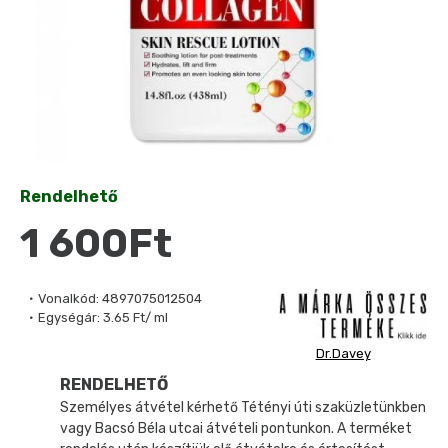
Rendelhető
1 600Ft
Vonalkód:
4897075012504
Egységár:
3.65 Ft/ ml
Dr.Davey
RENDELHETŐ
Személyes átvétel kérhető Tétényi úti szaküzletünkben
vagy Bacsó Béla utcai átvételi pontunkon. A terméket