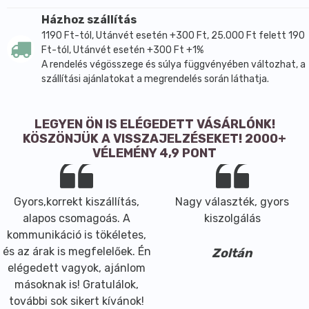
zöldajkú kagyló koncentrátum, a glukozaminoglikán
Házhoz szállítás
és a kondroitin-szulfát sok, porcot és kötőszövetet
1190 Ft-tól, Utánvét esetén +300 Ft, 25.000 Ft felett 190
célzó komplex formulában ismert összetevők.
Ft-tól, Utánvét esetén +300 Ft +1%
A rendelés végösszege és súlya függvényében változhat, a
Az ajánlott adagolás szerint naponta 2 x 1 kapszula
szállítási ajánlatokat a megrendelés során láthatja.
fogyasztása javasolt, bőséges folyadékkal lenyelve. A
készítmény a gyártói leírás alapján természetes
glukozaminoglikánokat, zöldajkú kagyló
LEGYEN ÖN IS ELÉGEDETT VÁSÁRLÓNK!
koncentrátumot, kurkuma kivonatot és kondroitin-
KÖSZÖNJÜK A VISSZAJELZÉSEKET! 2000+
szulfátot tartalmazó formula, amelyet csüdfű gyökér
VÉLEMÉNY 4,9 PONT
kivonattal egészítettek ki. A kapszulás kiszerelés
praktikus alkalmazást tesz lehetővé.
Gyors,korrekt kiszállítás,
Nagy választék, gyors
Főbb hatóanyagok és összetevők
alapos csomagoás. A
kiszolgálás
Napi 2 kapszulában kurkuma kivonat 240 mg
kommunikáció is tökéletes,
Napi 2 kapszulában kurkuma kivonatnak megfelelő
és az árak is megfelelőek. Én
Zoltán
szárított gyógynövény 960 mg
elégedett vagyok, ajánlom
Napi 2 kapszulában zöldajkú kagyló koncentrátum
másoknak is! Gratulálok,
220 mg
további sok sikert kívánok!
Napi 2 kapszulában zöldajkú kagyló koncentrátumnak