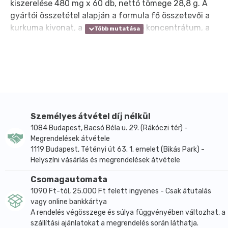
kiszerelése 480 mg x 60 db, nettó tömege 28,8 g. A
gyártói összetétel alapján a formula fő összetevői a
kurkuma kivonat, a zöldajkú kagyló koncentrátum, a
kondroitin-szulfát és a csüdfű gyökér kivonat, a
kapszulahéj anyaga zselatin. A termék több, egymást
kiegészítő hatóanyagot egyesít kapszulás formában,
így a napi adag egyszerűen beilleszthető a
mindennapi étrendbe.
A napi 2 kapszulára megadott hatóanyag-adatok
szerint a készítmény 240 mg kurkuma kivonatot
Személyes átvétel díj nélkül
tartalmaz, amely 960 mg szárított gyógynövénynek
1084 Budapest, Bacsó Béla u. 29. (Rákóczi tér) -
Megrendelések átvétele
felel meg, továbbá 220 mg zöldajkú kagyló
1119 Budapest, Tétényi út 63. 1. emelet (Bikás Park) -
koncentrátumot, amely 2200 mg kagyló őrleménynek
Helyszíni vásárlás és megrendelések átvétele
felel meg. Emellett napi 2 kapszulában 77 mg
glukozaminoglikán, 160 mg kondroitin-szulfát és 140
Csomagautomata
mg csüdfű gyökér kivonat található, utóbbi 1400 mg
1090 Ft-tól, 25.000 Ft felett ingyenes - Csak átutalás
szárított gyógynövénynek megfelelő mennyiségben.
vagy online bankkártya
A rendelés végösszege és súlya függvényében változhat, a
A kurkuma és a csüdfű gyökér gyakran megjelennek
szállítási ajánlatokat a megrendelés során láthatja.
növényi összetevőkre épülő készítményekben, míg a