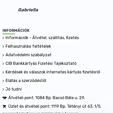
megfelelő kagyló őrlemény 2200 mg
Gabriella
Napi 2 kapszulában glukozaminoglikán (GAG) 77 mg
Napi 2 kapszulában kondroitin-szulfát 160 mg
Napi 2 kapszulában csüdfű gyökér kivonat 140 mg
Napi 2 kapszulában csüdfű gyökér kivonatnak
INFORMÁCIÓK
megfelelő szárított gyógynövény 1400 mg
Információk - Átvétel, szállítás, fizetés
Aktív összetevők: kurkuma kivonat, zöldajkú kagyló
Felhasználási feltételek
koncentrátum, glukozaminoglikán, kondroitin-
szulfát, csüdfű gyökér kivonat
Adatvédelmi szabályzat
Segédanyag: zselatin
CIB Bankkártyás Fizetési Tájékoztató
Kiszerelés 480 mg x 60 db
Nettó tömeg 28,8 g
Kérdések és válaszok internetes kártyás fizetésről
Adagolás naponta 2 x 1 kapszula bőséges folyadékkal
Elállás a szerződéstől
Jó tudni
Átvételi pont: 1084 Bp. Bacsó Béla u. 29.
Üzlet és átvételi pont: 1119 Bp. Tétényi út 63. 1/5.