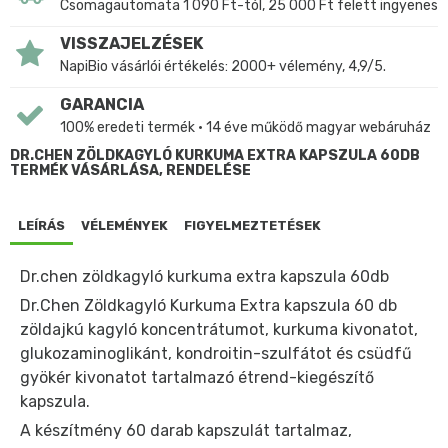
Csomagautomata 1 090 Ft-tól, 25 000 Ft felett ingyenes
VISSZAJELZÉSEK
NapiBio vásárlói értékelés: 2000+ vélemény, 4,9/5.
GARANCIA
100% eredeti termék • 14 éve működő magyar webáruház
DR.CHEN ZÖLDKAGYLÓ KURKUMA EXTRA KAPSZULA 60DB
TERMÉK VÁSÁRLÁSA, RENDELÉSE
LEÍRÁS
VÉLEMÉNYEK
FIGYELMEZTETÉSEK
Dr.chen zöldkagyló kurkuma extra kapszula 60db
Dr.Chen Zöldkagyló Kurkuma Extra kapszula 60 db
zöldajkú kagyló koncentrátumot, kurkuma kivonatot,
glukozaminoglikánt, kondroitin-szulfátot és csüdfű
gyökér kivonatot tartalmazó étrend-kiegészítő
kapszula.
A készítmény 60 darab kapszulát tartalmaz,