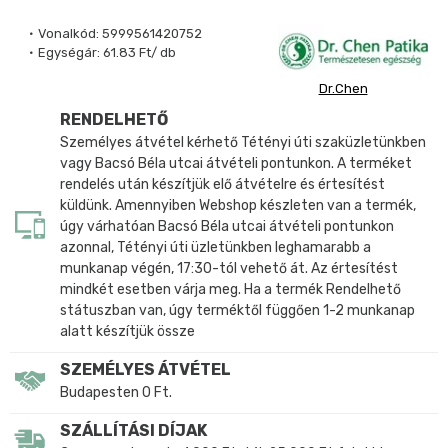
Vonalkód:
5999561420752
Egységár:
61.83 Ft/ db
Dr.Chen
RENDELHETŐ
Személyes átvétel kérhető Tétényi úti szaküzletünkben
vagy Bacsó Béla utcai átvételi pontunkon. A terméket
rendelés után készítjük elő átvételre és értesítést
küldünk. Amennyiben Webshop készleten van a termék,
úgy várhatóan Bacsó Béla utcai átvételi pontunkon
azonnal, Tétényi úti üzletünkben leghamarabb a
munkanap végén, 17:30-tól vehető át. Az értesítést
mindkét esetben várja meg. Ha a termék Rendelhető
státuszban van, úgy terméktől függően 1-2 munkanap
alatt készítjük össze
SZEMÉLYES ÁTVÉTEL
Budapesten 0 Ft.
SZÁLLÍTÁSI DÍJAK