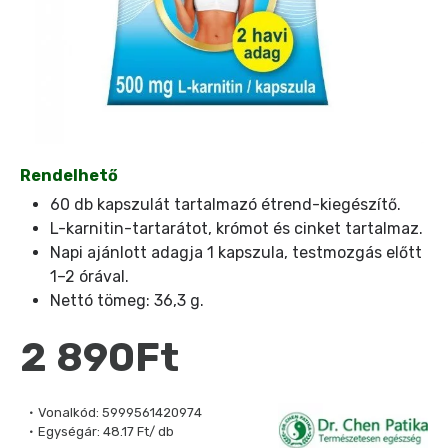
Rendelhető
60 db kapszulát tartalmazó étrend-kiegészítő.
L-karnitin-tartarátot, krómot és cinket tartalmaz.
Napi ajánlott adagja 1 kapszula, testmozgás előtt
1–2 órával.
Nettó tömeg: 36,3 g.
2 890Ft
Vonalkód:
5999561420974
Egységár:
48.17 Ft/ db