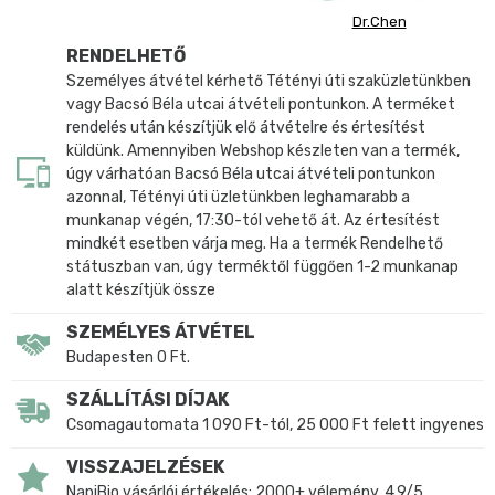
Dr.Chen
RENDELHETŐ
Személyes átvétel kérhető Tétényi úti szaküzletünkben
vagy Bacsó Béla utcai átvételi pontunkon. A terméket
rendelés után készítjük elő átvételre és értesítést
küldünk. Amennyiben Webshop készleten van a termék,
úgy várhatóan Bacsó Béla utcai átvételi pontunkon
azonnal, Tétényi úti üzletünkben leghamarabb a
munkanap végén, 17:30-tól vehető át. Az értesítést
mindkét esetben várja meg. Ha a termék Rendelhető
státuszban van, úgy terméktől függően 1-2 munkanap
alatt készítjük össze
SZEMÉLYES ÁTVÉTEL
Budapesten 0 Ft.
SZÁLLÍTÁSI DÍJAK
Csomagautomata 1 090 Ft-tól, 25 000 Ft felett ingyenes
VISSZAJELZÉSEK
NapiBio vásárlói értékelés: 2000+ vélemény, 4,9/5.