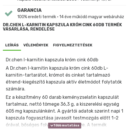
GARANCIA
100% eredeti termék • 14 éve működő magyar webáruház
DR.CHEN L-KARNITIN KAPSZULA KRÓM CINK 60DB TERMÉK
VÁSÁRLÁSA, RENDELÉSE
LEÍRÁS
VÉLEMÉNYEK
FIGYELMEZTETÉSEK
Dr.chen l-karnitin kapszula króm cink 60db
A Dr.chen l-karnitin kapszula króm cink 60db L-
karnitin-tartarátot, krómot és cinket tartalmazó
étrend-kiegészítő kapszula aktív életmódot folytatók
számára.
Ez a készítmény 60 darab keményzselatin kapszulát
tartalmaz, nettó tömege 36,3 g, a kiszerelési egység
605 mg kapszulánként. A gyártói adatok szerint napi 1
kapszula fogyasztása javasolt testmozgás előtt 1–2
órával, bőséges folyadékkal lenyelve. A termék