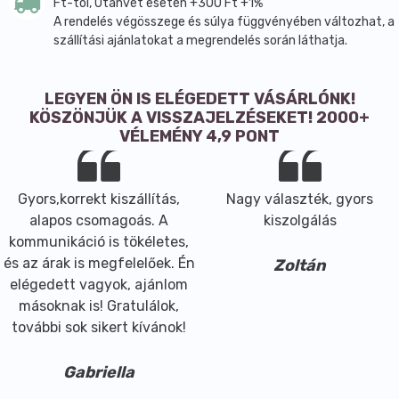
vagy az aktív napirendhez. A gyártói leírás szerint a
Ft-tól, Utánvét esetén +300 Ft +1%
A rendelés végösszege és súlya függvényében változhat, a
készítmény folyamatos szedése javasolt a fogyókúra
szállítási ajánlatokat a megrendelés során láthatja.
teljes időszaka alatt.
Főbb hatóanyagok és összetevők
Adagolási egység: napi 1 kapszula
LEGYEN ÖN IS ELÉGEDETT VÁSÁRLÓNK!
KÖSZÖNJÜK A VISSZAJELZÉSEKET! 2000+
L-karnitin-tartarát 500 mg
VÉLEMÉNY 4,9 PONT
Cink 1,82 mg
Króm 12,1 µg
Aktív összetevők:
Gyors,korrekt kiszállítás,
Nagy választék, gyors
L-karnitin-tartarát 500 mg
alapos csomagoás. A
kiszolgálás
Cink 1,82 mg
kommunikáció is tökéletes,
Króm 12,1 µg
és az árak is megfelelőek. Én
Zoltán
Segédanyagok:
elégedett vagyok, ajánlom
Cink-szulfát
másoknak is! Gratulálok,
Króm-pikolinát
további sok sikert kívánok!
Keményzselatin kapszulahéj
Gabriella