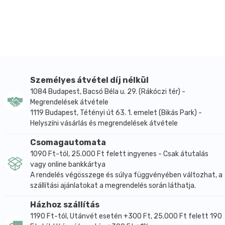
egyszerű, célzott összetételű formula, amely az L-
karnitint két nyomelemmel, krómmal és cinkkel
egészíti ki.
A napi adag 500 mg L-karnitin-tartarátot, 12,1 µg
krómot és 1,82 mg cinket biztosít. Az L-karnitin az
ilyen típusú készítményekben gyakran az aktív
életmódhoz kapcsolódó formulák összetevője, míg a
Személyes átvétel díj nélkül
króm részt vesz a makrotápanyagok normál
1084 Budapest, Bacsó Béla u. 29. (Rákóczi tér) -
Megrendelések átvétele
anyagcseréjében és hozzájárul a normál
1119 Budapest, Tétényi út 63. 1. emelet (Bikás Park) -
vércukorszint fenntartásához. A cink szintén részt
Helyszíni vásárlás és megrendelések átvétele
vesz a makrotápanyagok, a zsírsavak és a
szénhidrátok normál anyagcseréjében, valamint a
Csomagautomata
normál fehérjeszintézisben.
1090 Ft-tól, 25.000 Ft felett ingyenes - Csak átutalás
vagy online bankkártya
Az összetételben az aktív anyagok mellett cink-
A rendelés végösszege és súlya függvényében változhat, a
szulfát és króm-pikolinát szerepel, keményzselatin
szállítási ajánlatokat a megrendelés során láthatja.
kapszulába töltve. A kapszulás forma egyszerű
adagolást tesz lehetővé, a napi egy kapszulás
Házhoz szállítás
használat pedig könnyen beilleszthető az edzéshez
1190 Ft-tól, Utánvét esetén +300 Ft, 25.000 Ft felett 190