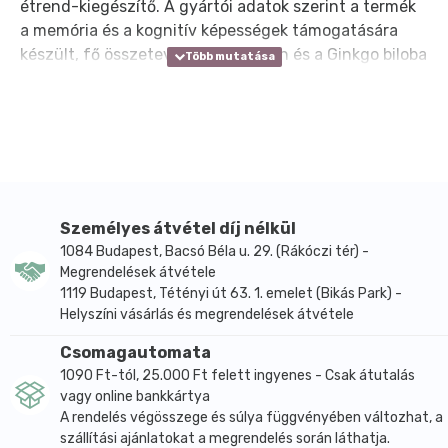
étrend-kiegészítő. A gyártói adatok szerint a termék
a memória és a kognitív képességek támogatására
készült, fő összetevői a szójalecitin és a Ginkgo biloba
levélkivonat. A kapszulás forma pontos napi bevitelt
tesz lehetővé, a kiszerelés 30 db kapszulát tartalmaz.
A napi ajánlott adag 1 kapszula, amely 120 mg Ginkgo
biloba kivonatot és 900 mg szójalecitint biztosít. A
Ginkgo biloba gyakran jelenik meg növényi
kivonatokat tartalmazó készítményekben, míg a
lecitin sok hasonló formulában alapvető
Személyes átvétel díj nélkül
összetevőként szerepel. A termék összetétele jól
1084 Budapest, Bacsó Béla u. 29. (Rákóczi tér) -
Megrendelések átvétele
áttekinthető, mert a két fő aktív összetevő pontos
1119 Budapest, Tétényi út 63. 1. emelet (Bikás Park) -
mennyisége egyértelműen meg van adva.
Helyszíni vásárlás és megrendelések átvétele
Az összetevők között a szójalecitin, a zselatin, a
szójaolaj, a Ginkgo biloba levélkivonat, a glicerin és a
Csomagautomata
méhviasz szerepelnek. Az aktív összetevők és a
1090 Ft-tól, 25.000 Ft felett ingyenes - Csak átutalás
vagy online bankkártya
kapszula egyéb alkotórészei így jól elkülöníthetők. A
A rendelés végösszege és súlya függvényében változhat, a
termék nettó tömege 42,5 g, kiszerelési egysége 1600
szállítási ajánlatokat a megrendelés során láthatja.