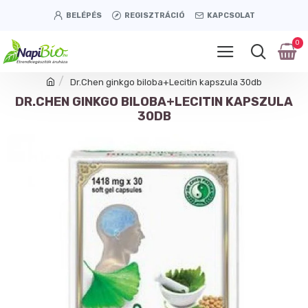
BELÉPÉS
REGISZTRÁCIÓ
KAPCSOLAT
0
Dr.Chen ginkgo biloba+Lecitin kapszula 30db
DR.CHEN GINKGO BILOBA+LECITIN KAPSZULA
30DB