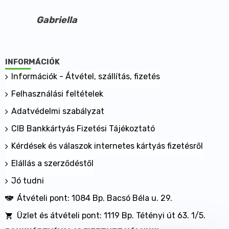
Szójaolaj
Gabriella
Glicerin
Méhviasz
Adagolás:
Naponta 1 kapszula folyadékkal lenyelve
INFORMÁCIÓK
Kiszerelés:
Információk - Átvétel, szállítás, fizetés
1600 mg x 30 db
Felhasználási feltételek
Nettó tömeg 42,5 g
Adatvédelmi szabályzat
CIB Bankkártyás Fizetési Tájékoztató
Kérdések és válaszok internetes kártyás fizetésről
Elállás a szerződéstől
Jó tudni
Átvételi pont: 1084 Bp. Bacsó Béla u. 29.
Üzlet és átvételi pont: 1119 Bp. Tétényi út 63. 1/5.