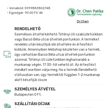
Vonalkód:
5999883802748
Egységár:
90.00 Ft/ db
Dr.Chen
RENDELHETŐ
Személyes átvétel kérhető Tétényi úti szaküzletünkben
vagy Bacsó Béla utcai átvételi pontunkon. A terméket
rendelés után készítjük elő átvételre és értesítést
küldünk. Amennyiben Webshop készleten van a termék,
úgy várhatóan Bacsó Béla utcai átvételi pontunkon
azonnal, Tétényi úti üzletünkben leghamarabb a
munkanap végén, 17:30-tól vehető át. Az értesítést
mindkét esetben várja meg. Ha a termék Rendelhető
státuszban van, úgy terméktől függően 1-2 munkanap
alatt készítjük össze
SZEMÉLYES ÁTVÉTEL
Budapesten 0 Ft.
SZÁLLÍTÁSI DÍJAK