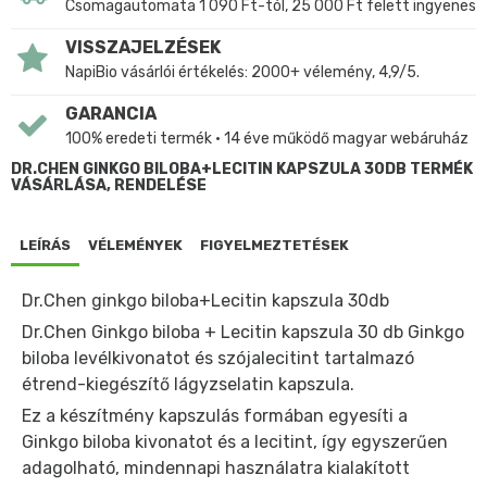
Csomagautomata 1 090 Ft-tól, 25 000 Ft felett ingyenes
VISSZAJELZÉSEK
NapiBio vásárlói értékelés: 2000+ vélemény, 4,9/5.
GARANCIA
100% eredeti termék • 14 éve működő magyar webáruház
DR.CHEN GINKGO BILOBA+LECITIN KAPSZULA 30DB TERMÉK
VÁSÁRLÁSA, RENDELÉSE
LEÍRÁS
VÉLEMÉNYEK
FIGYELMEZTETÉSEK
Dr.Chen ginkgo biloba+Lecitin kapszula 30db
Dr.Chen Ginkgo biloba + Lecitin kapszula 30 db Ginkgo
biloba levélkivonatot és szójalecitint tartalmazó
étrend-kiegészítő lágyzselatin kapszula.
Ez a készítmény kapszulás formában egyesíti a
Ginkgo biloba kivonatot és a lecitint, így egyszerűen
adagolható, mindennapi használatra kialakított