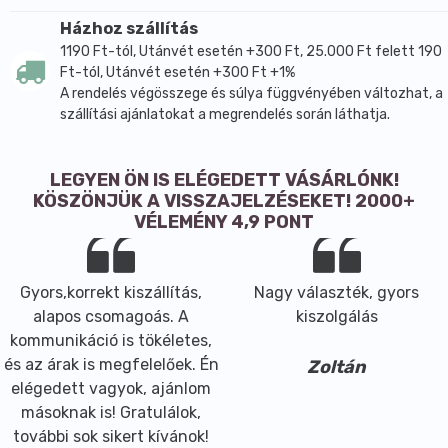
mg x 30 db, ezért a leírásból pontosan látható a
kapszulák mennyisége és tömege is.
Házhoz szállítás
1190 Ft-tól, Utánvét esetén +300 Ft, 25.000 Ft felett 190
Ez a készítmény olyan felhasználóknak lehet
Ft-tól, Utánvét esetén +300 Ft +1%
megfelelő választás, akik Ginkgo biloba kivonatot és
A rendelés végösszege és súlya függvényében változhat, a
lecitint tartalmazó kapszulát keresnek jól
szállítási ajánlatokat a megrendelés során láthatja.
meghatározott napi adagolással. A szójalecitin
jelenléte miatt szójaeredetű összetevőt is tartalmaz,
amit az összetétel áttekintésekor érdemes figyelembe
LEGYEN ÖN IS ELÉGEDETT VÁSÁRLÓNK!
venni.
KÖSZÖNJÜK A VISSZAJELZÉSEKET! 2000+
VÉLEMÉNY 4,9 PONT
Főbb hatóanyagok és összetevők
Adagolási egység: napi 1 kapszulában
Ginkgo biloba kivonat 120 mg
Gyors,korrekt kiszállítás,
Nagy választék, gyors
Szójalecitin 900 mg
alapos csomagoás. A
kiszolgálás
Aktív összetevők:
kommunikáció is tökéletes,
Ginkgo biloba levélkivonat
és az árak is megfelelőek. Én
Zoltán
Szójalecitin
elégedett vagyok, ajánlom
másoknak is! Gratulálok,
Segédanyagok és egyéb összetevők:
további sok sikert kívánok!
Zselatin