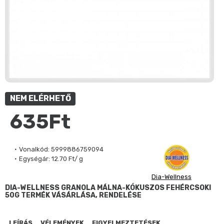
NEM ELÉRHETŐ
635Ft
Vonalkód:
5999886759094
Egységár:
12.70 Ft/ g
Dia-Wellness
DIA-WELLNESS GRANOLA MÁLNA-KÓKUSZOS FEHÉRCSOKI
50G TERMÉK VÁSÁRLÁSA, RENDELÉSE
LEÍRÁS
VÉLEMÉNYEK
FIGYELMEZTETÉSEK