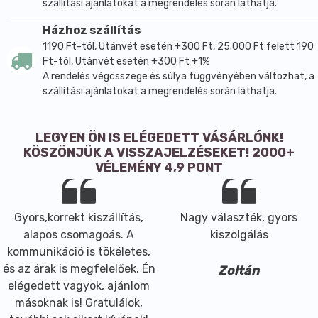
szállítási ajánlatokat a megrendelés során láthatja.
Házhoz szállítás
1190 Ft-tól, Utánvét esetén +300 Ft, 25.000 Ft felett 190
Ft-tól, Utánvét esetén +300 Ft +1%
A rendelés végösszege és súlya függvényében változhat, a
szállítási ajánlatokat a megrendelés során láthatja.
LEGYEN ÖN IS ELÉGEDETT VÁSÁRLÓNK!
KÖSZÖNJÜK A VISSZAJELZÉSEKET! 2000+
VÉLEMÉNY 4,9 PONT
Gyors,korrekt kiszállítás,
Nagy választék, gyors
alapos csomagoás. A
kiszolgálás
kommunikáció is tökéletes,
és az árak is megfelelőek. Én
Zoltán
elégedett vagyok, ajánlom
másoknak is! Gratulálok,