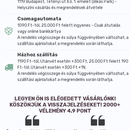
1119 Budapest, Tétényi út 63. 1. emelet (Bikás Park) -
Helyszíni vásárlás és megrendelések átvétele
Csomagautomata
1090 Ft-tól, 25.000 Ft felett ingyenes - Csak átutalás
vagy online bankkártya
A rendelés végösszege és súlya függvényében változhat, a
szállítási ajánlatokat a megrendelés során láthatja.
Házhoz szállítás
1190 Ft-tól, Utánvét esetén +300 Ft, 25.000 Ft felett 190
Ft-tól, Utánvét esetén +300 Ft +1%
A rendelés végösszege és súlya függvényében változhat, a
szállítási ajánlatokat a megrendelés során láthatja.
LEGYEN ÖN IS ELÉGEDETT VÁSÁRLÓNK!
KÖSZÖNJÜK A VISSZAJELZÉSEKET! 2000+
VÉLEMÉNY 4,9 PONT