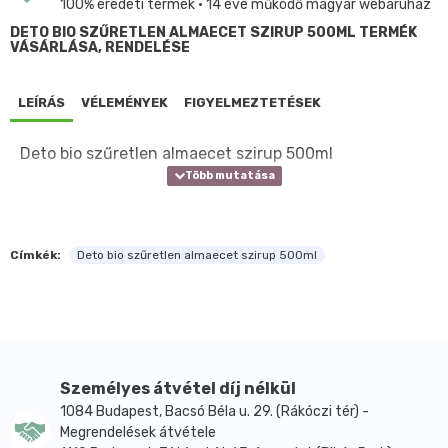
100% eredeti termék • 14 éve működő magyar webáruház
DETO BIO SZŰRETLEN ALMAECET SZIRUP 500ML TERMÉK
VÁSÁRLÁSA, RENDELÉSE
LEÍRÁS
VÉLEMÉNYEK
FIGYELMEZTETÉSEK
Deto bio szűretlen almaecet szirup 500ml
Címkék:
Deto bio szűretlen almaecet szirup 500ml
Személyes átvétel díj nélkül
1084 Budapest, Bacsó Béla u. 29. (Rákóczi tér) -
Megrendelések átvétele