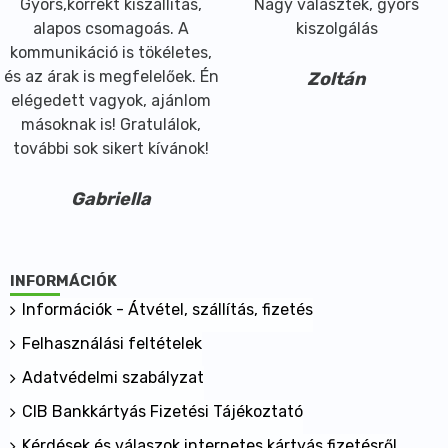
Gyors,korrekt kiszállítás,
Nagy választék, gyors
alapos csomagoás. A
kiszolgálás
kommunikáció is tökéletes,
és az árak is megfelelőek. Én
Zoltán
elégedett vagyok, ajánlom
másoknak is! Gratulálok,
további sok sikert kívánok!
Gabriella
INFORMÁCIÓK
Információk - Átvétel, szállítás, fizetés
Felhasználási feltételek
Adatvédelmi szabályzat
CIB Bankkártyás Fizetési Tájékoztató
Kérdések és válaszok internetes kártyás fizetésről