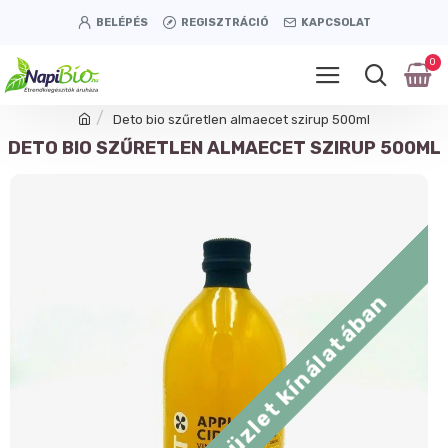
BELÉPÉS
REGISZTRÁCIÓ
KAPCSOLAT
0
Deto bio szűretlen almaecet szirup 500ml
DETO BIO SZŰRETLEN ALMAECET SZIRUP 500ML
Tétényi úti üzlet kínálatában