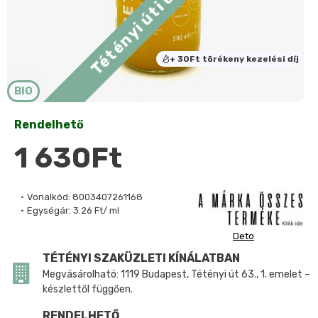
+ 30Ft törékeny kezelési díj
BIO
Rendelhető
1 630Ft
Vonalkód:
8003407261168
Egységár:
3.26 Ft/ ml
Deto
TÉTÉNYI SZAKÜZLETI KÍNÁLATBAN
Megvásárolható: 1119 Budapest, Tétényi út 63., 1. emelet –
készlettől függően.
RENDELHETŐ