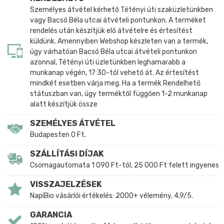
Személyes átvétel kérhető Tétényi úti szaküzletünkben
vagy Bacsó Béla utcai átvételi pontunkon. A terméket
rendelés után készítjük elő átvételre és értesítést
küldünk. Amennyiben Webshop készleten van a termék,
úgy várhatóan Bacsó Béla utcai átvételi pontunkon
azonnal, Tétényi úti üzletünkben leghamarabb a
munkanap végén, 17:30-tól vehető át. Az értesítést
mindkét esetben várja meg. Ha a termék Rendelhető
státuszban van, úgy terméktől függően 1-2 munkanap
alatt készítjük össze
SZEMÉLYES ÁTVÉTEL
Budapesten 0 Ft.
SZÁLLÍTÁSI DÍJAK
Csomagautomata 1 090 Ft-tól, 25 000 Ft felett ingyenes
VISSZAJELZÉSEK
NapiBio vásárlói értékelés: 2000+ vélemény, 4,9/5.
GARANCIA