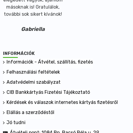
másoknak is! Gratulálok,
további sok sikert kívánok!
Gabriella
INFORMÁCIÓK
Információk - Átvétel, szállítás, fizetés
Felhasználási feltételek
Adatvédelmi szabályzat
CIB Bankkártyás Fizetési Tájékoztató
Kérdések és válaszok internetes kártyás fizetésről
Elállás a szerződéstől
Jó tudni
Átvételi pont: 1084 Bp. Bacsó Béla u. 29.