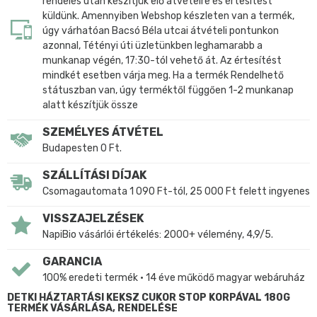
rendelés után készítjük elő átvételre és értesítést
küldünk. Amennyiben Webshop készleten van a termék,
úgy várhatóan Bacsó Béla utcai átvételi pontunkon
azonnal, Tétényi úti üzletünkben leghamarabb a
munkanap végén, 17:30-tól vehető át. Az értesítést
mindkét esetben várja meg. Ha a termék Rendelhető
státuszban van, úgy terméktől függően 1-2 munkanap
alatt készítjük össze
SZEMÉLYES ÁTVÉTEL
Budapesten 0 Ft.
SZÁLLÍTÁSI DÍJAK
Csomagautomata 1 090 Ft-tól, 25 000 Ft felett ingyenes
VISSZAJELZÉSEK
NapiBio vásárlói értékelés: 2000+ vélemény, 4,9/5.
GARANCIA
100% eredeti termék • 14 éve működő magyar webáruház
DETKI HÁZTARTÁSI KEKSZ CUKOR STOP KORPÁVAL 180G
TERMÉK VÁSÁRLÁSA, RENDELÉSE