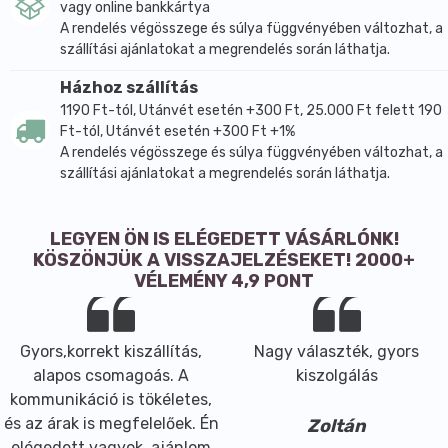
vagy online bankkártya
A rendelés végösszege és súlya függvényében változhat, a
szállítási ajánlatokat a megrendelés során láthatja.
Házhoz szállítás
1190 Ft-tól, Utánvét esetén +300 Ft, 25.000 Ft felett 190
Ft-tól, Utánvét esetén +300 Ft +1%
A rendelés végösszege és súlya függvényében változhat, a
szállítási ajánlatokat a megrendelés során láthatja.
LEGYEN ÖN IS ELÉGEDETT VÁSÁRLÓNK!
KÖSZÖNJÜK A VISSZAJELZÉSEKET! 2000+
VÉLEMÉNY 4,9 PONT
Gyors,korrekt kiszállítás,
Nagy választék, gyors
alapos csomagoás. A
kiszolgálás
kommunikáció is tökéletes,
és az árak is megfelelőek. Én
Zoltán
elégedett vagyok, ajánlom