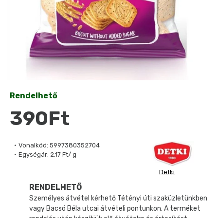
Rendelhető
390Ft
Vonalkód:
5997380352704
Egységár:
2.17 Ft/ g
Detki
RENDELHETŐ
Személyes átvétel kérhető Tétényi úti szaküzletünkben
vagy Bacsó Béla utcai átvételi pontunkon. A terméket