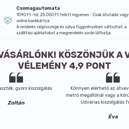
Csomagautomata
8400kJ/2000kcal).
1090 Ft-tól, 25.000 Ft felett ingyenes - Csak átutalás vagy
online bankkártya
 után mielőbb fogyasztandó!
A rendelés végösszege és súlya függvényében változhat, a
szállítási ajánlatokat a megrendelés során láthatja.
 VÁSÁRLÓNK! KÖSZÖNJÜK A 
VÉLEMÉNY 4,9 PONT
szték, gyors kiszolgálás
Könnyen elérhető az átvev
metró megállónál vagy a körút
Udvarias kiszolgálás 
Zoltán
Éva