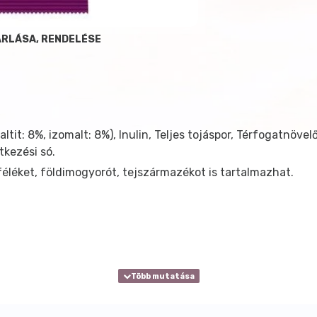
ÁRLÁSA, RENDELÉSE
altit: 8%, izomalt: 8%), Inulin, Teljes tojáspor, Térfogatn
tkezési só.
éléket, földimogyorót, tejszármazékot is tartalmazhat.