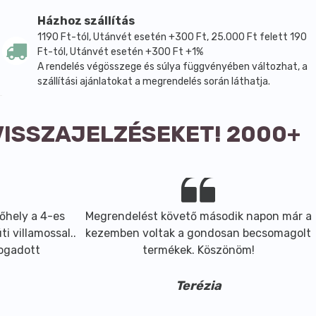
Házhoz szállítás
1190 Ft-tól, Utánvét esetén +300 Ft, 25.000 Ft felett 190
Ft-tól, Utánvét esetén +300 Ft +1%
A rendelés végösszege és súlya függvényében változhat, a
szállítási ajánlatokat a megrendelés során láthatja.
VISSZAJELZÉSEKET! 2000+
őhely a 4-es
Megrendelést követő második napon már a
i villamossal..
kezemben voltak a gondosan becsomagolt
fogadott
termékek. Köszönöm!
Terézia