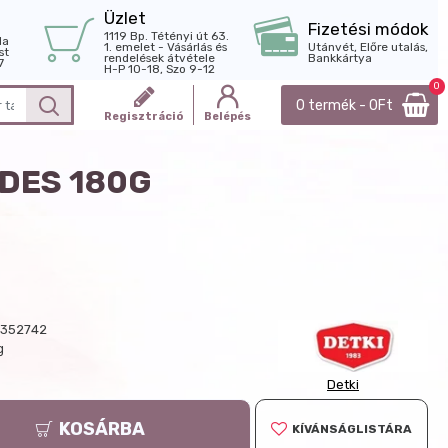
Üzlet
Fizetési módok
1119 Bp. Tétényi út 63.
la
1. emelet - Vásárlás és
Utánvét, Előre utalás,
st
rendelések átvétele
Bankkártya
7
H-P 10-18, Szo 9-12
0
0 termék - 0Ft
Regisztráció
Belépés
DES 180G
352742
g
Detki
KOSÁRBA
KÍVÁNSÁGLISTÁRA