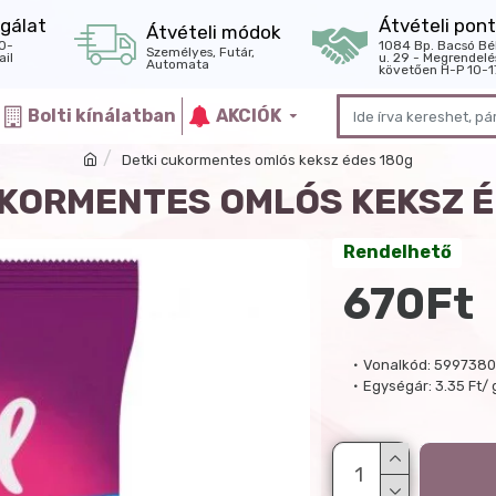
gálat
Átvételi pont
Átvételi módok
0-
1084 Bp. Bacsó Bé
Személyes, Futár,
il
u. 29 - Megrendelé
Automata
követően H-P 10-1
Bolti kínálatban
AKCIÓK
Detki cukormentes omlós keksz édes 180g
UKORMENTES OMLÓS KEKSZ É
Rendelhető
670Ft
Vonalkód:
5997380
Egységár:
3.35 Ft/ 