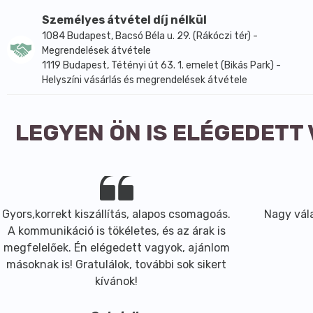
Személyes átvétel díj nélkül
Referencia beviteli érték egy átlagos felnőtt számára (
1084 Budapest, Bacsó Béla u. 29. (Rákóczi tér) -
Megrendelések átvétele
Fénytől védve száraz, hűvös helyen tartandó! Felbontás
1119 Budapest, Tétényi út 63. 1. emelet (Bikás Park) -
Helyszíni vásárlás és megrendelések átvétele
LEGYEN ÖN IS ELÉGEDETT
Gyors,korrekt kiszállítás, alapos csomagoás.
Nagy vála
A kommunikáció is tökéletes, és az árak is
megfelelőek. Én elégedett vagyok, ajánlom
másoknak is! Gratulálok, további sok sikert
kívánok!