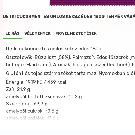
DETKI CUKORMENTES OMLÓS KEKSZ ÉDES 180G TERMÉK VÁS
LEÍRÁS
VÉLEMÉNYEK
FIGYELMEZTETÉSEK
Detki cukormentes omlós keksz édes 180g
Összetevők: Búzaliszt (58%), Pálmazsír, Édesítőszerek (m
hidrogén-karbonát), Aromák, Emulgeálószer (lecitinek), É
Glutént és tojás származékot tartalmaz. Nyomokban dióf
Energia:
1919 kJ / 459 kcal
Zsír:
21,9 g
amelyből telített zsírsavak:
10,2 g
Szénhidrát:
63,9 g
amelyből cukrok:
<0,5 g
amelyből poliolok:
17,6 g
Fehérje:
7,1 g
Só:
0,59 g