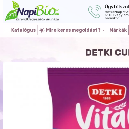
Ügyfélszol
Hétköznap 9:3
16:00 vagy ema
bármikor
Katalógus
Mire keres megoldást?
Márkák
DETKI C