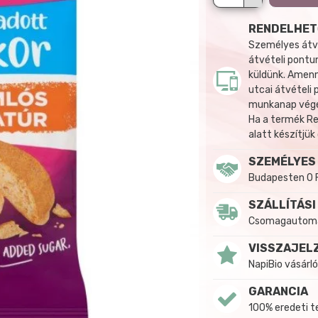
RENDELHET
Személyes átvé
átvételi pontun
küldünk. Amenn
utcai átvételi
munkanap végén
Ha a termék R
alatt készítjük
SZEMÉLYES
Budapesten 0 
SZÁLLÍTÁSI
Csomagautomat
VISSZAJEL
NapiBio vásárló
GARANCIA
100% eredeti 