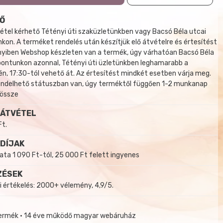
Ő
tel kérhető Tétényi úti szaküzletünkben vagy Bacsó Béla utcai
kon. A terméket rendelés után készítjük elő átvételre és értesítést
yiben Webshop készleten van a termék, úgy várhatóan Bacsó Béla
 pontunkon azonnal, Tétényi úti üzletünkben leghamarabb a
, 17:30-tól vehető át. Az értesítést mindkét esetben várja meg.
endelhető státuszban van, úgy terméktől függően 1-2 munkanap
 össze
 ÁTVÉTEL
Ft.
 DÍJAK
a 1 090 Ft-tól, 25 000 Ft felett ingyenes
ZÉSEK
i értékelés: 2000+ vélemény, 4,9/5.
termék • 14 éve működő magyar webáruház