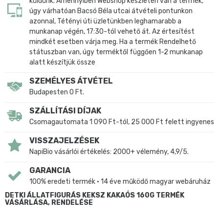
küldünk. Amennyiben Webshop készleten van a termék,
úgy várhatóan Bacsó Béla utcai átvételi pontunkon
azonnal, Tétényi úti üzletünkben leghamarabb a
munkanap végén, 17:30-tól vehető át. Az értesítést
mindkét esetben várja meg. Ha a termék Rendelhető
státuszban van, úgy terméktől függően 1-2 munkanap
alatt készítjük össze
SZEMÉLYES ÁTVÉTEL
Budapesten 0 Ft.
SZÁLLÍTÁSI DÍJAK
Csomagautomata 1 090 Ft-tól, 25 000 Ft felett ingyenes
VISSZAJELZÉSEK
NapiBio vásárlói értékelés: 2000+ vélemény, 4,9/5.
GARANCIA
100% eredeti termék • 14 éve működő magyar webáruház
DETKI ÁLLATFIGURÁS KEKSZ KAKAÓS 160G TERMÉK
VÁSÁRLÁSA, RENDELÉSE