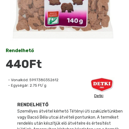
Rendelhető
440Ft
Vonalkód:
5997380352612
Egységár:
2.75 Ft/ g
Detki
RENDELHETŐ
Személyes átvétel kérhető Tétényi úti szaküzletünkben
vagy Bacsó Béla utcai átvételi pontunkon. A terméket
rendelés után készítjük elő átvételre és értesítést