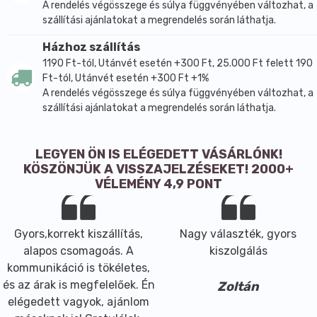
A rendelés végösszege és súlya függvényében változhat, a
szállítási ajánlatokat a megrendelés során láthatja.
Házhoz szállítás
1190 Ft-tól, Utánvét esetén +300 Ft, 25.000 Ft felett 190
Ft-tól, Utánvét esetén +300 Ft +1%
A rendelés végösszege és súlya függvényében változhat, a
szállítási ajánlatokat a megrendelés során láthatja.
LEGYEN ÖN IS ELÉGEDETT VÁSÁRLÓNK!
KÖSZÖNJÜK A VISSZAJELZÉSEKET! 2000+
VÉLEMÉNY 4,9 PONT
Gyors,korrekt kiszállítás,
Nagy választék, gyors
alapos csomagoás. A
kiszolgálás
kommunikáció is tökéletes,
és az árak is megfelelőek. Én
Zoltán
elégedett vagyok, ajánlom