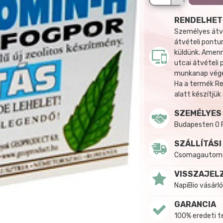
RENDELHET
Személyes átvé
átvételi pontun
küldünk. Amenn
utcai átvételi
munkanap végén
Ha a termék R
alatt készítjük
SZEMÉLYES
Budapesten 0 
SZÁLLÍTÁSI
Csomagautomat
VISSZAJEL
NapiBio vásárló
GARANCIA
100% eredeti 