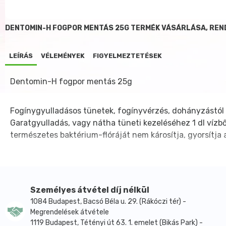
DENTOMIN-H FOGPOR MENTÁS 25G TERMÉK VÁSÁRLÁSA, REN
LEÍRÁS
VÉLEMÉNYEK
FIGYELMEZTETÉSEK
Dentomin-H fogpor mentás 25g
Fogínygyulladásos tünetek, fogínyvérzés, dohányzástól 
Garatgyulladás, vagy nátha tüneti kezeléséhez 1 dl vízből
természetes baktérium-flóráját nem károsítja, gyorsítja 
Személyes átvétel díj nélkül
1084 Budapest, Bacsó Béla u. 29. (Rákóczi tér) -
Megrendelések átvétele
1119 Budapest, Tétényi út 63. 1. emelet (Bikás Park) -