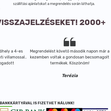
szállítási ajánlatokat a megrendelés során láthatja.
VISSZAJELZÉSEKET! 2000+
őhely a 4-es
Megrendelést követő második napon már a
i villamossal..
kezemben voltak a gondosan becsomagolt
fogadott
termékek. Köszönöm!
Terézia
BANKKÁRTYÁVAL IS FIZETHET NÁLUNK!