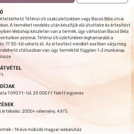
Ő
tel kérhető Tétényi úti szaküzletünkben vagy Bacsó Béla utcai
kon. A terméket rendelés után készítjük elő átvételre és értesítést
yiben Webshop készleten van a termék, úgy várhatóan Bacsó Béla
 pontunkon azonnal, Tétényi úti üzletünkben leghamarabb a
, 17:30-tól vehető át. Az értesítést mindkét esetben várja meg.
endelhető státuszban van, úgy terméktől függően 1-2 munkanap
 össze
 ÁTVÉTEL
Ft.
 DÍJAK
a 1 090 Ft-tól, 25 000 Ft felett ingyenes
ZÉSEK
i értékelés: 2000+ vélemény, 4,9/5.
termék • 14 éve működő magyar webáruház