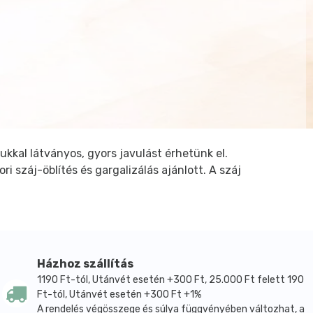
kal látványos, gyors javulást érhetünk el.
i száj-öblítés és gargalizálás ajánlott. A száj
Házhoz szállítás
1190 Ft-tól, Utánvét esetén +300 Ft, 25.000 Ft felett 190
Ft-tól, Utánvét esetén +300 Ft +1%
A rendelés végösszege és súlya függvényében változhat, a