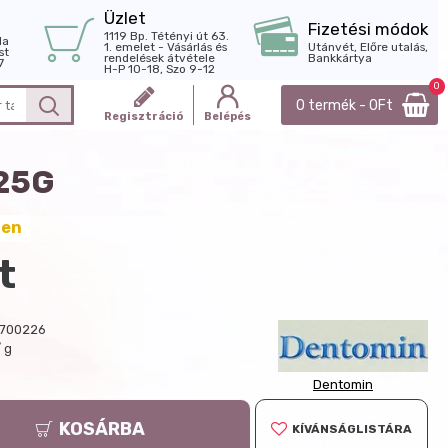
Üzlet
Fizetési módok
1119 Bp. Tétényi út 63.
la
1. emelet - Vásárlás és
Utánvét, Előre utalás,
st
rendelések átvétele
Bankkártya
7
H-P 10-18, Szo 9-12
0
0 termék - 0Ft
Regisztráció
Belépés
25G
ten
t
700226
/ g
Dentomin
KOSÁRBA
KÍVÁNSÁGLISTÁRA