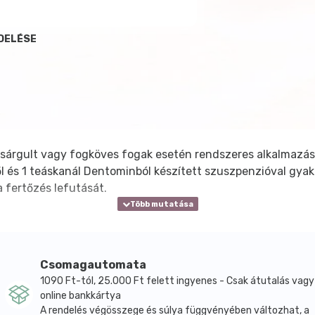
DELÉSE
sárgult vagy fogköves fogak esetén rendszeres alkalmazásuk
 és 1 teáskanál Dentominból készített szuszpenzióval gyakor
a fertőzés lefutását.
Csomagautomata
1090 Ft-tól, 25.000 Ft felett ingyenes - Csak átutalás vagy
online bankkártya
A rendelés végösszege és súlya függvényében változhat, a