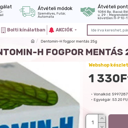
gálat
Átvételi pont
Átvételi módok
0-
1084 Bp. Bacsó Bé
Személyes, Futár,
il
u. 29 - Megrendelé
Automata
követően H-P 10-1
Bolti kínálatban
AKCIÓK
Dentomin-H fogpor mentás 25g
NTOMIN-H FOGPOR MENTÁS 
Webshop készle
1 330F
Vonalkód:
5997287
Egységár:
53.20 Ft