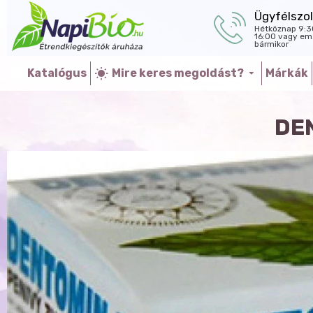
Ügyfélszol
Hétköznap 9:3
16:00 vagy ema
bármikor
Katalógus
Mire keres megoldást?
Márkák
DE