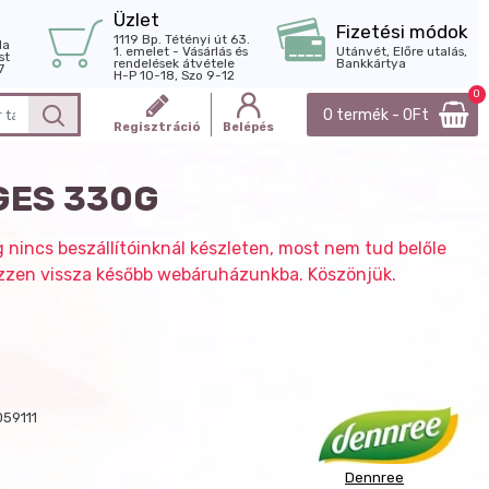
Üzlet
Fizetési módok
1119 Bp. Tétényi út 63.
la
1. emelet - Vásárlás és
Utánvét, Előre utalás,
st
rendelések átvétele
Bankkártya
7
H-P 10-18, Szo 9-12
0
0 termék - 0Ft
Regisztráció
Belépés
GES 330G
g nincs beszállítóinknál készleten, most nem tud belőle
nézzen vissza később webáruházunkba. Köszönjük.
59111
g
Dennree