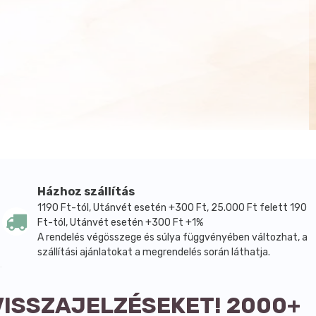
Házhoz szállítás
1190 Ft-tól, Utánvét esetén +300 Ft, 25.000 Ft felett 190
Ft-tól, Utánvét esetén +300 Ft +1%
A rendelés végösszege és súlya függvényében változhat, a
szállítási ajánlatokat a megrendelés során láthatja.
VISSZAJELZÉSEKET! 2000+