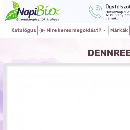
Ügyfélszol
Hétköznap 9:3
16:00 vagy ema
bármikor
Katalógus
Mire keres megoldást?
Márkák
DENNREE