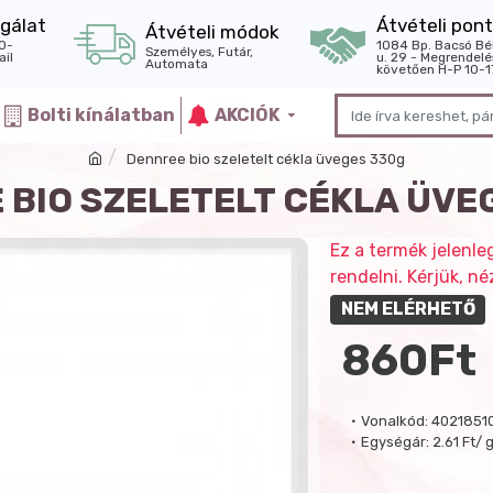
gálat
Átvételi pont
Átvételi módok
0-
1084 Bp. Bacsó Bé
Személyes, Futár,
il
u. 29 - Megrendelé
Automata
követően H-P 10-1
Bolti kínálatban
AKCIÓK
Dennree bio szeletelt cékla üveges 330g
 BIO SZELETELT CÉKLA ÜVE
Ez a termék jelenle
rendelni. Kérjük, 
NEM ELÉRHETŐ
860Ft
Vonalkód:
40218510
Egységár:
2.61 Ft/ 