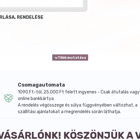
ÁRLÁSA, RENDELÉSE
Csomagautomata
1090 Ft-tól, 25.000 Ft felett ingyenes - Csak átutalás vagy
online bankkártya
A rendelés végösszege és súlya függvényében változhat, a
szállítási ajánlatokat a megrendelés során láthatja.
 VÁSÁRLÓNK! KÖSZÖNJÜK A 