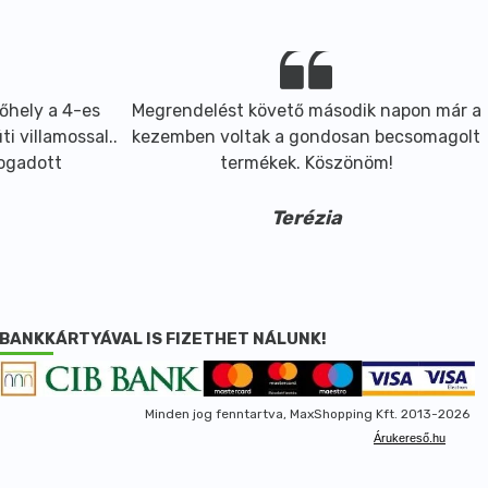
őhely a 4-es
Megrendelést követő második napon már a
i villamossal..
kezemben voltak a gondosan becsomagolt
fogadott
termékek. Köszönöm!
Terézia
BANKKÁRTYÁVAL IS FIZETHET NÁLUNK!
Minden jog fenntartva, MaxShopping Kft. 2013-2026
Árukereső.hu