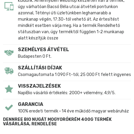
küldünk. Amennyiben Webshop készleten van a termék,
úgy várhatóan Bacsó Béla utcai átvételi pontunkon
azonnal, Tétényi úti üzletünkben leghamarabb a
munkanap végén, 17:30-tól vehető át. Az értesítést
mindkét esetben várja meg. Ha a termék Rendelhető
státuszban van, úgy terméktől függően 1-2 munkanap
alatt készítjük össze
SZEMÉLYES ÁTVÉTEL
Budapesten 0 Ft.
SZÁLLÍTÁSI DÍJAK
Csomagautomata 1 090 Ft-tól, 25 000 Ft felett ingyenes
VISSZAJELZÉSEK
NapiBio vásárlói értékelés: 2000+ vélemény, 4,9/5.
GARANCIA
100% eredeti termék • 14 éve működő magyar webáruház
DENNREE BIO NUGÁT MOGYORÓKRÉM 400G TERMÉK
VÁSÁRLÁSA, RENDELÉSE