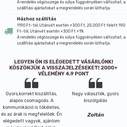
A rendelés végösszege és súlya függvényében változhat, a
szállítási ajánlatokat a megrendelés során láthatja.
Házhoz szállítás
1190 Ft-tól, Utánvét esetén +300 Ft, 25.000 Ft felett 190
Ft-tól, Utánvét esetén +300 Ft +1%
A rendelés végösszege és súlya függvényében változhat, a
szállítási ajánlatokat a megrendelés során láthatja.
LEGYEN ÖN IS ELÉGEDETT VÁSÁRLÓNK!
KÖSZÖNJÜK A VISSZAJELZÉSEKET! 2000+
VÉLEMÉNY 4,9 PONT
Gyors,korrekt kiszállítás,
Nagy választék, gyors
alapos csomagoás. A
kiszolgálás
kommunikáció is tökéletes,
és az árak is megfelelőek. Én
Zoltán
elégedett vagyok, ajánlom