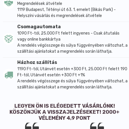
Megrendelések átvétele
1119 Budapest, Tétényi út 63. 1. emelet (Bikás Park) -
Helyszíni vásárlás és megrendelések átvétele
Csomagautomata
1090 Ft-tól, 25.000 Ft felett ingyenes - Csak átutalás
vagy online bankkártya
A rendelés végösszege és súlya függvényében változhat, a
szállítási ajánlatokat a megrendelés során láthatja.
Házhoz szállítás
1190 Ft-tól, Utánvét esetén +300 Ft, 25.000 Ft felett 190
Ft-tól, Utánvét esetén +300 Ft +1%
A rendelés végösszege és súlya függvényében változhat, a
szállítási ajánlatokat a megrendelés során láthatja.
LEGYEN ÖN IS ELÉGEDETT VÁSÁRLÓNK!
KÖSZÖNJÜK A VISSZAJELZÉSEKET! 2000+
VÉLEMÉNY 4,9 PONT