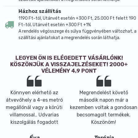
Házhoz szállítás
1190 Ft-tól, Utánvét esetén +300 Ft, 25.000 Ft felett 190
Ft-tól, Utánvét esetén +300 Ft +1%
A rendelés végösszege és súlya függvényében változhat, a
szállítási ajánlatokat a megrendelés során láthatja.
LEGYEN ÖN IS ELÉGEDETT VÁSÁRLÓNK!
KÖSZÖNJÜK A VISSZAJELZÉSEKET! 2000+
VÉLEMÉNY 4,9 PONT
Könnyen elérhető az
Megrendelést követő
átvevőhely a 4-es metró
második napon már a
megállónál vagy a körúti
kezemben voltak a gondosan
villamossal.. Udvarias
becsomagolt termékek.
kiszolgálás fogadott
Köszönöm!
Éva
Terézia