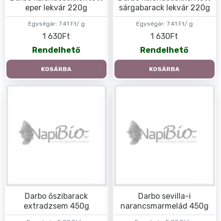
eper lekvár 220g
sárgabarack lekvár 220g
Egységár:
7.41 Ft/ g
Egységár:
7.41 Ft/ g
1 630Ft
1 630Ft
Rendelhető
Rendelhető
KOSÁRBA
KOSÁRBA
Darbo őszibarack
Darbo sevilla-i
extradzsem 450g
narancsmarmelád 450g