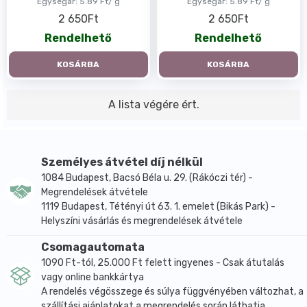
Egységár:
5.89 Ft/ g
Egységár:
5.89 Ft/ g
2 650Ft
2 650Ft
Rendelhető
Rendelhető
KOSÁRBA
KOSÁRBA
A lista végére ért.
Személyes átvétel díj nélkül
1084 Budapest, Bacsó Béla u. 29. (Rákóczi tér) -
Megrendelések átvétele
1119 Budapest, Tétényi út 63. 1. emelet (Bikás Park) -
Helyszíni vásárlás és megrendelések átvétele
Csomagautomata
1090 Ft-tól, 25.000 Ft felett ingyenes - Csak átutalás
vagy online bankkártya
A rendelés végösszege és súlya függvényében változhat, a
szállítási ajánlatokat a megrendelés során láthatja.