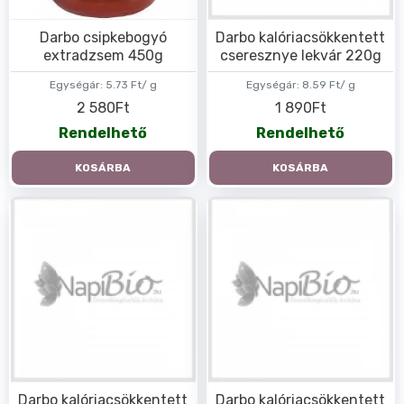
Darbo csipkebogyó
Darbo kalóriacsökkentett
extradzsem 450g
cseresznye lekvár 220g
Egységár:
5.73 Ft/ g
Egységár:
8.59 Ft/ g
2 580Ft
1 890Ft
Rendelhető
Rendelhető
KOSÁRBA
KOSÁRBA
Darbo kalóriacsökkentett
Darbo kalóriacsökkentett