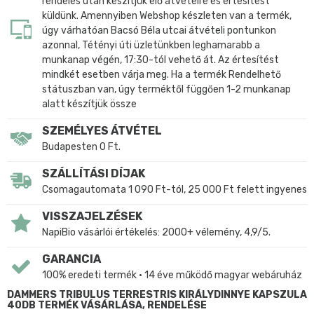
rendelés után készítjük elő átvételre és értesítést
küldünk. Amennyiben Webshop készleten van a termék,
úgy várhatóan Bacsó Béla utcai átvételi pontunkon
azonnal, Tétényi úti üzletünkben leghamarabb a
munkanap végén, 17:30-tól vehető át. Az értesítést
mindkét esetben várja meg. Ha a termék Rendelhető
státuszban van, úgy terméktől függően 1-2 munkanap
alatt készítjük össze
SZEMÉLYES ÁTVÉTEL
Budapesten 0 Ft.
SZÁLLÍTÁSI DÍJAK
Csomagautomata 1 090 Ft-tól, 25 000 Ft felett ingyenes
VISSZAJELZÉSEK
NapiBio vásárlói értékelés: 2000+ vélemény, 4,9/5.
GARANCIA
100% eredeti termék • 14 éve működő magyar webáruház
DAMMERS TRIBULUS TERRESTRIS KIRÁLYDINNYE KAPSZULA
40DB TERMÉK VÁSÁRLÁSA, RENDELÉSE