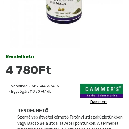
Rendelhető
4 780Ft
Vonalkód:
5687544567456
Egységár:
119.50 Ft/ db
Dammers
RENDELHETŐ
Személyes átvétel kérhető Tétényi úti szaküzletünkben
vagy Bacsó Béla utcai átvételi pontunkon. A terméket