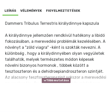
LEÍRÁS
VÉLEMÉNYEK
FIGYELMEZTETÉSEK
Dammers Tribulus Terrestris királydinnye kapszula
A királydinnye jellemzően rendkívül hatékony a libidó
fokozásában, a merevedési problémák kezelésében. A
növényt a "zöld viagra" -ként is szokták nevezni. A
különbség , hogy a királydinnyében olyan vegyületek
találhatók, melyek természetes módon képesek
növelni bizonyos hormonok , többek között a
tesztoszteron és a dehidroepiandroszteron szintjét.
Az alacsony tesztoszteronszint sokszor a merevedési
zavar okozója . De általános afrodiziákumként sem
utolsó . A tesztoszteron fokozó hatásával pozitívan
hat az erőnlétre, az izomtömeg növekedésére , a
gyorsabb regenerálódás elérésében.