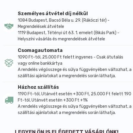
Személyes átvétel díj nélkül
1084 Budapest, Bacsó Béla u. 29. (Rákóczi tér) -
Megrendelések átvétele
1119 Budapest, Tétényi út 63. 1. emelet (Bikás Park) -
Helyszíni vásárlás és megrendelések átvétele
Csomagautomata
1090 Ft-tól, 25.000 Ft felett ingyenes - Csak átutalás
vagy online bankkártya
A rendelés végösszege és súlya függvényében változhat, a
szállítási ajánlatokat a megrendelés során láthatja.
Házhoz szállítás
1190 Ft-tól, Utánvét esetén +300 Ft, 25.000 Ft felett 190
Ft-tól, Utánvét esetén +300 Ft +1%
A rendelés végösszege és súlya függvényében változhat, a
szállítási ajánlatokat a megrendelés során láthatja.
LEGYEN ÖN IS ELÉGEDETT VÁSÁRLÓNK!