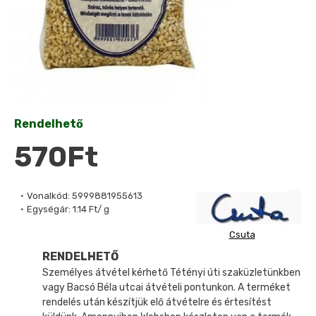
Rendelhető
570Ft
Vonalkód:
5999881955613
Egységár:
1.14 Ft/ g
Csuta
RENDELHETŐ
Személyes átvétel kérhető Tétényi úti szaküzletünkben
vagy Bacsó Béla utcai átvételi pontunkon. A terméket
rendelés után készítjük elő átvételre és értesítést