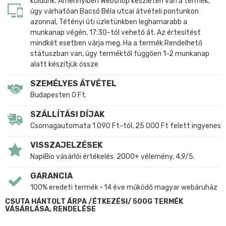
küldünk. Amennyiben Webshop készleten van a termék,
úgy várhatóan Bacsó Béla utcai átvételi pontunkon
azonnal, Tétényi úti üzletünkben leghamarabb a
munkanap végén, 17:30-tól vehető át. Az értesítést
mindkét esetben várja meg. Ha a termék Rendelhető
státuszban van, úgy terméktől függően 1-2 munkanap
alatt készítjük össze
SZEMÉLYES ÁTVÉTEL
Budapesten 0 Ft.
SZÁLLÍTÁSI DÍJAK
Csomagautomata 1 090 Ft-tól, 25 000 Ft felett ingyenes
VISSZAJELZÉSEK
NapiBio vásárlói értékelés: 2000+ vélemény, 4,9/5.
GARANCIA
100% eredeti termék • 14 éve működő magyar webáruház
CSUTA HÁNTOLT ÁRPA /ÉTKEZÉSI/ 500G TERMÉK
VÁSÁRLÁSA, RENDELÉSE