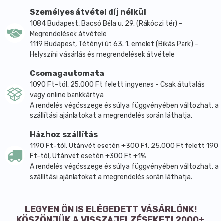
gabonaféléket előbb pirítsuk meg serpenyőben
Személyes átvétel díj nélkül
szárazon, ez ugyanis könnyebben emészthetővé
1084 Budapest, Bacsó Béla u. 29. (Rákóczi tér) -
teszi őket, növeli a tápértéküket, és javítja az ízüket.
Megrendelések átvétele
Megpiríthatjuk a sütőben egyszerre is, ahogy
1119 Budapest, Tétényi út 63. 1. emelet (Bikás Park) -
megvettük, 1-2 kg-ot: ez nagyon praktikus, és az
Helyszíni vásárlás és megrendelések átvétele
otthoni tárolás során megvédi a gabonát mindenféle
Csomagautomata
élősködővel és kártevővel szemben. Elkészítése A
1090 Ft-tól, 25.000 Ft felett ingyenes - Csak átutalás
gabonaféléket mindig vízben főzzük, mivel a tej
vagy online bankkártya
fehérjetartalmú, nem egyeztethető össze a
A rendelés végösszege és súlya függvényében változhat, a
keményítővel. Azokon a vidékeken, ahol a kása mai
szállítási ajánlatokat a megrendelés során láthatja.
napig megmaradt nemzeti ételként (Tibet, Kína,
Házhoz szállítás
Oroszország), a parasztcsaládok mindig vízzel
1190 Ft-tól, Utánvét esetén +300 Ft, 25.000 Ft felett 190
készítették, és növényi olajokkal tették táplálóbbá.
Ft-tól, Utánvét esetén +300 Ft +1%
Arra még csak nem is gondoltak, hogy cukorral
A rendelés végösszege és súlya függvényében változhat, a
főzzék, mint manapság sok úgynevezett "reform
szállítási ajánlatokat a megrendelés során láthatja.
receptben" előfordul, és szervezetünk számára
ártalmassá és emészthetetlenné teszi ezt az értékes
táplálékot. Rágás közben a kása több nyálat igényel,
LEGYEN ÖN IS ELÉGEDETT VÁSÁRLÓNK!
KÖSZÖNJÜK A VISSZAJELZÉSEKET! 2000+
mint akár a pirított kenyér, de ez a feltétele annak,