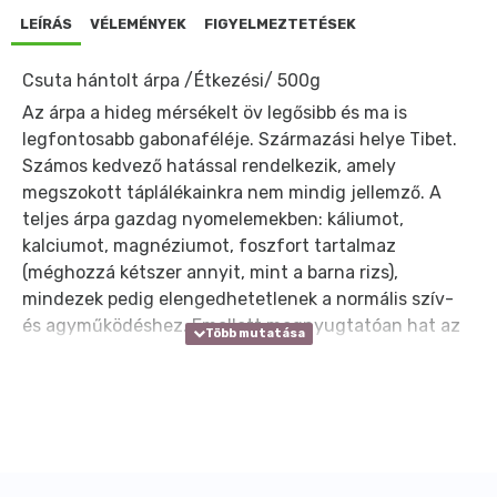
LEÍRÁS
VÉLEMÉNYEK
FIGYELMEZTETÉSEK
Csuta hántolt árpa /Étkezési/ 500g
Az árpa a hideg mérsékelt öv legősibb és ma is
legfontosabb gabonaféléje. Származási helye Tibet.
Számos kedvező hatással rendelkezik, amely
megszokott táplálékainkra nem mindig jellemző. A
teljes árpa gazdag nyomelemekben: káliumot,
kalciumot, magnéziumot, foszfort tartalmaz
(méghozzá kétszer annyit, mint a barna rizs),
mindezek pedig elengedhetetlenek a normális szív-
és agyműködéshez. Emellett megnyugtatóan hat az
idegrendszerre, sőt még vizelethajtó hatású is. A
lábasban vagy serpenyőben megpörkölt árpa hasznos
a levesben: az ily módon elkészített levesbetét
könnyű, puha, meleg, könnyen megemészthető és
igen finom. Atermészetes táplálkozás előnyeit hirdető
szakemberek is azt javasolják, hogy az árpát és a