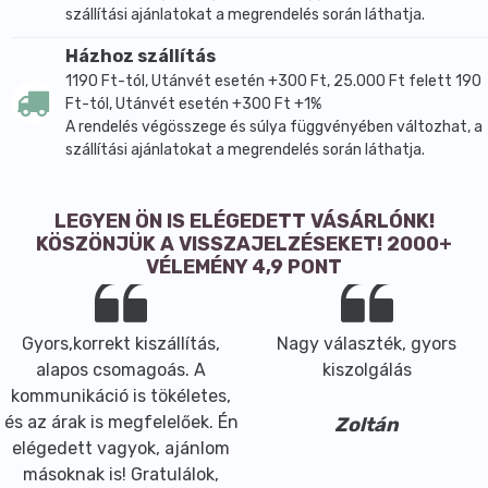
szállítási ajánlatokat a megrendelés során láthatja.
Házhoz szállítás
1190 Ft-tól, Utánvét esetén +300 Ft, 25.000 Ft felett 190
Ft-tól, Utánvét esetén +300 Ft +1%
A rendelés végösszege és súlya függvényében változhat, a
szállítási ajánlatokat a megrendelés során láthatja.
LEGYEN ÖN IS ELÉGEDETT VÁSÁRLÓNK!
KÖSZÖNJÜK A VISSZAJELZÉSEKET! 2000+
VÉLEMÉNY 4,9 PONT
Gyors,korrekt kiszállítás,
Nagy választék, gyors
alapos csomagoás. A
kiszolgálás
kommunikáció is tökéletes,
és az árak is megfelelőek. Én
Zoltán
elégedett vagyok, ajánlom
másoknak is! Gratulálok,