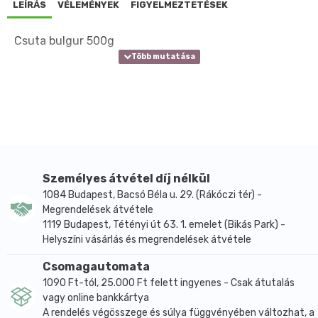
LEÍRÁS
VÉLEMÉNYEK
FIGYELMEZTETÉSEK
Csuta bulgur 500g
Személyes átvétel díj nélkül
1084 Budapest, Bacsó Béla u. 29. (Rákóczi tér) -
Megrendelések átvétele
1119 Budapest, Tétényi út 63. 1. emelet (Bikás Park) -
Helyszíni vásárlás és megrendelések átvétele
Csomagautomata
1090 Ft-tól, 25.000 Ft felett ingyenes - Csak átutalás
vagy online bankkártya
A rendelés végösszege és súlya függvényében változhat, a