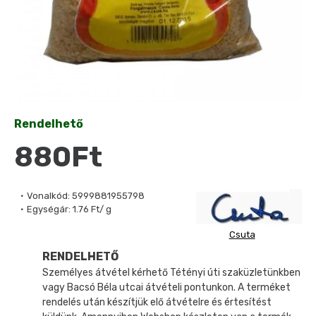
Rendelhető
880Ft
Vonalkód:
5999881955798
Egységár:
1.76 Ft/ g
Csuta
RENDELHETŐ
Személyes átvétel kérhető Tétényi úti szaküzletünkben
vagy Bacsó Béla utcai átvételi pontunkon. A terméket
rendelés után készítjük elő átvételre és értesítést