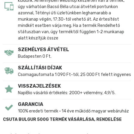
küldünk. Amennyiben Webshop készleten van a termék,
úgy várhatóan Bacsó Béla utcai átvételi pontunkon
azonnal, Tétényi úti üzletünkben leghamarabb a
munkanap végén, 17:30-tól vehető át. Az értesítést
mindkét esetben várja meg. Ha a termék Rendelhető
státuszban van, úgy terméktől függően 1-2 munkanap
alatt készítjük össze
SZEMÉLYES ÁTVÉTEL
Budapesten 0 Ft.
SZÁLLÍTÁSI DÍJAK
Csomagautomata 1 090 Ft-tól, 25 000 Ft felett ingyenes
VISSZAJELZÉSEK
NapiBio vásárlói értékelés: 2000+ vélemény, 4,9/5.
GARANCIA
100% eredeti termék • 14 éve működő magyar webáruház
CSUTA BULGUR 500G TERMÉK VÁSÁRLÁSA, RENDELÉSE