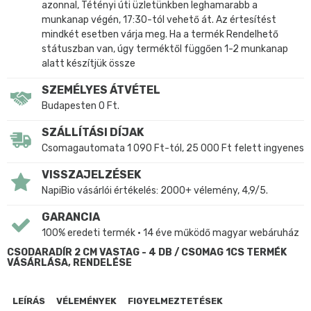
azonnal, Tétényi úti üzletünkben leghamarabb a
munkanap végén, 17:30-tól vehető át. Az értesítést
mindkét esetben várja meg. Ha a termék Rendelhető
státuszban van, úgy terméktől függően 1-2 munkanap
alatt készítjük össze
SZEMÉLYES ÁTVÉTEL
Budapesten 0 Ft.
SZÁLLÍTÁSI DÍJAK
Csomagautomata 1 090 Ft-tól, 25 000 Ft felett ingyenes
VISSZAJELZÉSEK
NapiBio vásárlói értékelés: 2000+ vélemény, 4,9/5.
GARANCIA
100% eredeti termék • 14 éve működő magyar webáruház
CSODARADÍR 2 CM VASTAG - 4 DB / CSOMAG 1CS TERMÉK
VÁSÁRLÁSA, RENDELÉSE
LEÍRÁS
VÉLEMÉNYEK
FIGYELMEZTETÉSEK