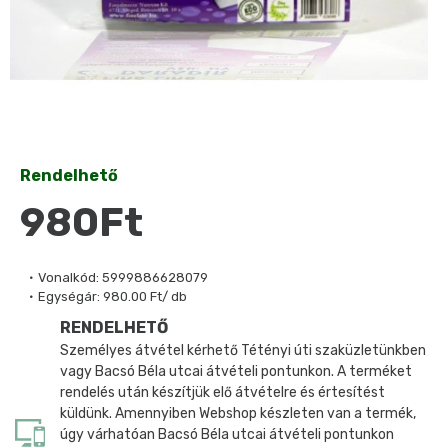
Rendelhető
980Ft
Vonalkód:
5999886628079
Egységár:
980.00 Ft/ db
RENDELHETŐ
Személyes átvétel kérhető Tétényi úti szaküzletünkben
vagy Bacsó Béla utcai átvételi pontunkon. A terméket
rendelés után készítjük elő átvételre és értesítést
küldünk. Amennyiben Webshop készleten van a termék,
úgy várhatóan Bacsó Béla utcai átvételi pontunkon