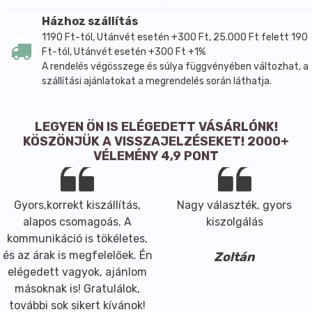
Házhoz szállítás
1190 Ft-tól, Utánvét esetén +300 Ft, 25.000 Ft felett 190
Ft-tól, Utánvét esetén +300 Ft +1%
A rendelés végösszege és súlya függvényében változhat, a
szállítási ajánlatokat a megrendelés során láthatja.
LEGYEN ÖN IS ELÉGEDETT VÁSÁRLÓNK!
KÖSZÖNJÜK A VISSZAJELZÉSEKET! 2000+
VÉLEMÉNY 4,9 PONT
Gyors,korrekt kiszállítás,
Nagy választék, gyors
alapos csomagoás. A
kiszolgálás
kommunikáció is tökéletes,
és az árak is megfelelőek. Én
Zoltán
elégedett vagyok, ajánlom
másoknak is! Gratulálok,
további sok sikert kívánok!