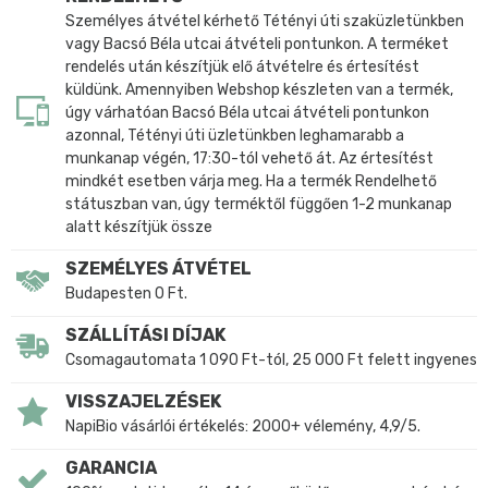
Személyes átvétel kérhető Tétényi úti szaküzletünkben
vagy Bacsó Béla utcai átvételi pontunkon. A terméket
rendelés után készítjük elő átvételre és értesítést
küldünk. Amennyiben Webshop készleten van a termék,
úgy várhatóan Bacsó Béla utcai átvételi pontunkon
azonnal, Tétényi úti üzletünkben leghamarabb a
munkanap végén, 17:30-tól vehető át. Az értesítést
mindkét esetben várja meg. Ha a termék Rendelhető
státuszban van, úgy terméktől függően 1-2 munkanap
alatt készítjük össze
SZEMÉLYES ÁTVÉTEL
Budapesten 0 Ft.
SZÁLLÍTÁSI DÍJAK
Csomagautomata 1 090 Ft-tól, 25 000 Ft felett ingyenes
VISSZAJELZÉSEK
NapiBio vásárlói értékelés: 2000+ vélemény, 4,9/5.
GARANCIA