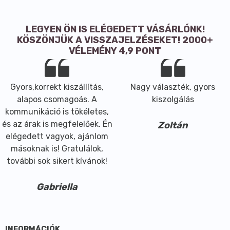
LEGYEN ÖN IS ELÉGEDETT VÁSÁRLÓNK!
KÖSZÖNJÜK A VISSZAJELZÉSEKET! 2000+
VÉLEMÉNY 4,9 PONT
Gyors,korrekt kiszállítás,
Nagy választék, gyors
alapos csomagoás. A
kiszolgálás
kommunikáció is tökéletes,
és az árak is megfelelőek. Én
Zoltán
elégedett vagyok, ajánlom
másoknak is! Gratulálok,
további sok sikert kívánok!
Gabriella
INFORMÁCIÓK