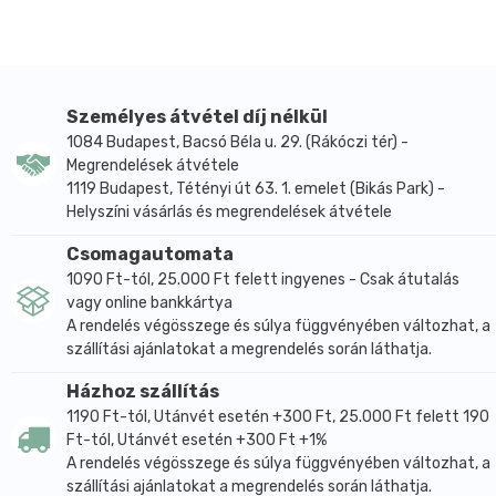
alatt. Figyelem! A fogyási folyamat megindulása
egyéntől függ van, aki már az első héten érzékeli a
változást, van, aki később. A kitartás azonban
meghozza a várt eredményt. Elégedett fogyasztóink
Személyes átvétel díj nélkül
tapasztalata szerint, a havi kúra után akár 3-4 kilóval
1084 Budapest, Bacsó Béla u. 29. (Rákóczi tér) -
is kevesebb lehet. A Csala Varázs tea hatása *
Megrendelések átvétele
Fokozza az emésztőrendszer kiürülését, garantált a
1119 Budapest, Tétényi út 63. 1. emelet (Bikás Park) -
rendszeres, jó állagú széklet. * Görcsoldó, puffadás
Helyszíni vásárlás és megrendelések átvétele
gátló, csökkenti a belek gázosodását. * Enyhén
Csomagautomata
vizelethajtó. * Immunstimuláló, növeli a szervezet
1090 Ft-tól, 25.000 Ft felett ingyenes - Csak átutalás
betegségekkel szembeni ellenálló képességét. * A
vagy online bankkártya
méregtelenítés hatására tisztul a bélrendszer, a bőr
A rendelés végösszege és súlya függvényében változhat, a
és a haj megszépül, bizonyos izületi betegségek
szállítási ajánlatokat a megrendelés során láthatja.
tünetei javulnak, vagy elmúlnak, a fáradékonyság
Házhoz szállítás
elillan.
1190 Ft-tól, Utánvét esetén +300 Ft, 25.000 Ft felett 190
Ft-tól, Utánvét esetén +300 Ft +1%
A rendelés végösszege és súlya függvényében változhat, a
szállítási ajánlatokat a megrendelés során láthatja.