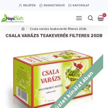
BELÉPÉS
REGISZTRÁCIÓ
KAPCSOLAT
0
Csala varázs teakeverék filteres 25db
CSALA VARÁZS TEAKEVERÉK FILTERES 25DB
Tétényi úti üzlet kínálatában