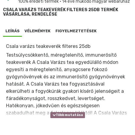
100% eredeti termék • 14 éve működő magyar webáruház
CSALA VARÁZS TEAKEVERÉK FILTERES 25DB TERMÉK
VÁSÁRLÁSA, RENDELÉSE
LEÍRÁS
VÉLEMÉNYEK
FIGYELMEZTETÉSEK
Csala varázs teakeverék filteres 25db
Testsúlycsökkentő, méregtelenítő, immunerősítő
teakeverék A Csala Varázs tea egyedülálló módon
egyesíti a méregtelenítő, anyagcsere fokozó
gyógynövények és az immunerősítő gyógynövények
hatását. A Csala Varázs tea fogyasztásával
elkerülheti a fogyókúrák gyakori kísérő jelenségeit a
fáradékonyságot, rosszkedvet, levertséget.
Hatékonyan, jókedvűen és egészségesen
szabadulhat meg a felesleges kilóktól! A Csala Varázs
tea hatását Ön is hamarosan saját magán
tapasztalhatja. Rendszeres, napi fogyasztása esetén,
akár 1-2 kiló testsúly csökkenés érhető el egy hét