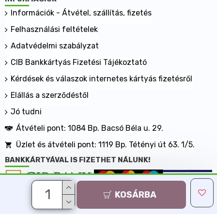
Információk - Átvétel, szállítás, fizetés
Felhasználási feltételek
Adatvédelmi szabályzat
CIB Bankkártyás Fizetési Tájékoztató
Kérdések és válaszok internetes kártyás fizetésről
Elállás a szerződéstől
Jó tudni
Átvételi pont: 1084 Bp. Bacsó Béla u. 29.
Üzlet és átvételi pont: 1119 Bp. Tétényi út 63. 1/5.
BANKKÁRTYÁVAL IS FIZETHET NÁLUNK!
KOSÁRBA
Minden jog fenntartva, MaxShopping Kft. 2013-2026
Árukereső.hu