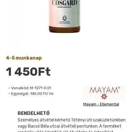
4-5 munkanap
1 450Ft
Vonalkód:
M-1271-0.01
Egységár:
145.00 Ft/ ml
Mayam - Ellemental
RENDELHETŐ
Személyes átvétel kérhető Tétényi úti szaküzletünkben
vagy Bacsó Béla utcai átvételi pontunkon. A terméket