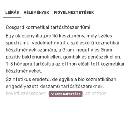
LEÍRÁS
VÉLEMÉNYEK
FIGYELMEZTETÉSEK
Cosgard kozmetikai tartósítószer 10ml
Egy alacsony illatprofilú készítmény, mely széles
spektrumú védelmet nyújt a széleskörű kozmetikai
készítmények számára, a Gram-negatív és Gram-
pozitív baktériumok ellen, gombák és penészek ellen.
1-3 hónapra tartósítja az otthon előállított kozmetikai
készítményeket.
Szintetikus eredetű, de egyike a bio kozmetikában
engedélyezett kisszámú tartósítószereknek,
következésképpen nagyon hasznos az otthon
elkészített kozmetikai készítményekben.
Eredete: szintetikus, engedélyezett tartósító
összetevő a természetes kozmetikumok számára,
eleget tesz a bio kozmetikai szabványoknak.