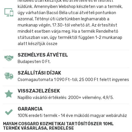
rendelés után készítjük elő átvételre és értesítést
küldünk. Amennyiben Webshop készleten van a termék,
úgy várhatóan Bacsó Béla utcai átvételi pontunkon
azonnal, Tétényi úti üzletünkben leghamarabb a
munkanap végén, 17:30-tól vehető át. Az értesítést
mindkét esetben várja meg. Ha a termék Rendelhető
státuszban van, úgy terméktől függően 1-2 munkanap
alatt készítjük össze
SZEMÉLYES ÁTVÉTEL
Budapesten 0 Ft.
SZÁLLÍTÁSI DÍJAK
Csomagautomata 1 090 Ft-tól, 25 000 Ft felett ingyenes
VISSZAJELZÉSEK
NapiBio vásárlói értékelés: 2000+ vélemény, 4,9/5.
GARANCIA
100% eredeti termék • 14 éve működő magyar webáruház
MAYAM COSGARD KOZMETIKAI TARTÓSÍTÓSZER 10ML
TERMÉK VÁSÁRLÁSA, RENDELÉSE