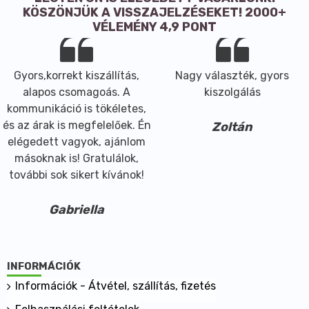
eleget tesz a bio kozmetikai szabványoknak
KÖSZÖNJÜK A VISSZAJELZÉSEKET! 2000+
a "fragrance-free" (illatmentes) kompozíciókba is
VÉLEMÉNY 4,9 PONT
alkalmas
Alkalmazások:
szokásos adagolás: 0,6 és 1% közötti arányban a
Gyors,korrekt kiszállítás,
Nagy választék, gyors
végleges készítmény súlyából, a folyamat végén
alapos csomagoás. A
kiszolgálás
hozzáadva
kommunikáció is tökéletes,
az otthon öszeállított készítmények számára
és az árak is megfelelőek. Én
Zoltán
szokásos adagolás 0.6, a szennyeződésre érzékenyek
elégedett vagyok, ajánlom
számára pedig 0.8%
másoknak is! Gratulálok,
a kozmetikai készítmények többségébe megfelel
további sok sikert kívánok!
arc- és testápoló krémekbe, emulziókba és gélekbe
samponokba, tusgélekbe, sminklemosókba
Gabriella
hajtisztító és -ápoló szerekbe
szájápolási termékekbe
a tartósított készítmények tárolhatók mindennapi
INFORMÁCIÓK
környezetben, de 25°C alatti hőmérsékleten, fénytől
és nedvességtől védve
Információk - Átvétel, szállítás, fizetés
Összeférhetőség: