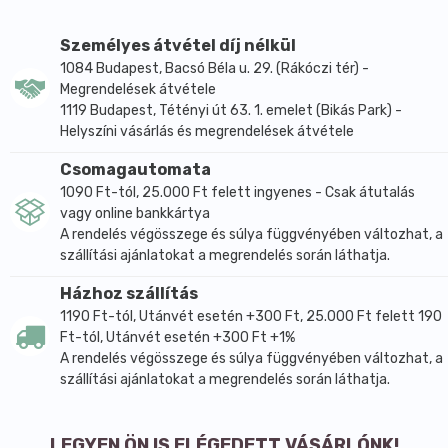
Más elnevezések: Geogard ECT
Összetétel: 77-86% benzilalkohol, 8-15% szalicilsav, 3-
Személyes átvétel díj nélkül
5% glicerin, 1-4% szorbinsav
1084 Budapest, Bacsó Béla u. 29. (Rákóczi tér) -
Megjelenési forma: színtelen, tiszta, alacsony
Megrendelések átvétele
sűrűségű folyadék, enyhe szaggal, mely nem érződik
1119 Budapest, Tétényi út 63. 1. emelet (Bikás Park) -
meg a készítményen
Helyszíni vásárlás és megrendelések átvétele
Sűrűség: 1.07
Csomagautomata
Összetevők (INCI):benzyl alcohol, salicylic acid,
1090 Ft-tól, 25.000 Ft felett ingyenes - Csak átutalás
glycerin, sorbic acid
vagy online bankkártya
Tulajdonságok:
A rendelés végösszege és súlya függvényében változhat, a
egy parabént, formaldehidet, izotiazolont nem
szállítási ajánlatokat a megrendelés során láthatja.
tartalmazó vegyület
Házhoz szállítás
széleskörű baktériumölő
1190 Ft-tól, Utánvét esetén +300 Ft, 25.000 Ft felett 190
szélekörű gomabölő
Ft-tól, Utánvét esetén +300 Ft +1%
gátolja a baktériumok és a penészgomba fejlődését
A rendelés végösszege és súlya függvényében változhat, a
1,2%-ig oldódik a vízben
szállítási ajánlatokat a megrendelés során láthatja.
glicerinben és olajakban oldódik
széles sávban pH-kompatibilis, 3 - 8 között
LEGYEN ÖN IS ELÉGEDETT VÁSÁRLÓNK!