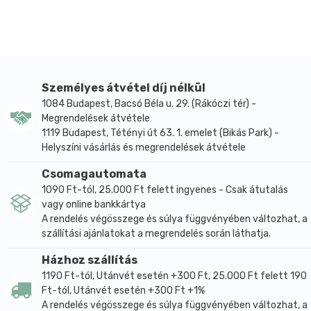
A gyártás során kizárólag természetes alapanyagokat
használunk, az általunk gyártott élelmiszerek
semmiféle tartósítószert, színezéket nem
tartalmaznak. Mint a legrégebbi magyar gyártó,
garantáljuk a mindenkori kiváló minőséget.
CornitoTM Tóthék tésztája száraztészta kiváló
Személyes átvétel díj nélkül
minősége a receptúrának, és a kiváló olasz gépeknek
1084 Budapest, Bacsó Béla u. 29. (Rákóczi tér) -
Megrendelések átvétele
köszönhető. A tészta íze közelít a durumtészta
1119 Budapest, Tétényi út 63. 1. emelet (Bikás Park) -
ízéhez, tehát élvezetes, színe a kukorica
Helyszíni vásárlás és megrendelések átvétele
alapanyagnak köszönhetően szép sárga, és az állagát
főzés után is kiválóan megtartja.
Csomagautomata
Fogyaszthatják: Lisztérzékenyek, tojásérzékenyek,
1090 Ft-tól, 25.000 Ft felett ingyenes - Csak átutalás
tejcukorérzékenyek, szójaérzékenyek, vesebetegek,
vagy online bankkártya
A rendelés végösszege és súlya függvényében változhat, a
tojást nem tartalmaz, így koleszterinmentes.
szállítási ajánlatokat a megrendelés során láthatja.
Összetétel: Kukoricaliszt, Kukoricakeményítő,
Burgonyapehely, dextróz (szőlőcukor).
Házhoz szállítás
1190 Ft-tól, Utánvét esetén +300 Ft, 25.000 Ft felett 190
Energia tartalom / 100g: 1452kJ/346 Kcal;
Ft-tól, Utánvét esetén +300 Ft +1%
Szénhidrát: 77g/ amelybőlcukrok 3,36g; Fehérje: 4g;
A rendelés végösszege és súlya függvényében változhat, a
Zsír: 1,6g amelyből telített zsírsavak: 0,24g.