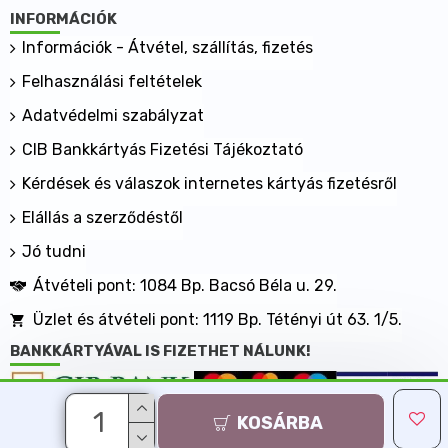
INFORMÁCIÓK
Információk - Átvétel, szállítás, fizetés
Felhasználási feltételek
Adatvédelmi szabályzat
CIB Bankkártyás Fizetési Tájékoztató
Kérdések és válaszok internetes kártyás fizetésről
Elállás a szerződéstől
Jó tudni
Átvételi pont: 1084 Bp. Bacsó Béla u. 29.
Üzlet és átvételi pont: 1119 Bp. Tétényi út 63. 1/5.
BANKKÁRTYÁVAL IS FIZETHET NÁLUNK!
KOSÁRBA
Minden jog fenntartva, MaxShopping Kft. 2013-2026
Árukereső.hu