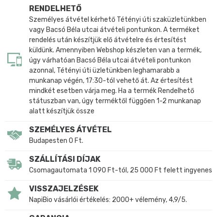
RENDELHETŐ
Személyes átvétel kérhető Tétényi úti szaküzletünkben
vagy Bacsó Béla utcai átvételi pontunkon. A terméket
rendelés után készítjük elő átvételre és értesítést
küldünk. Amennyiben Webshop készleten van a termék,
úgy várhatóan Bacsó Béla utcai átvételi pontunkon
azonnal, Tétényi úti üzletünkben leghamarabb a
munkanap végén, 17:30-tól vehető át. Az értesítést
mindkét esetben várja meg. Ha a termék Rendelhető
státuszban van, úgy terméktől függően 1-2 munkanap
alatt készítjük össze
SZEMÉLYES ÁTVÉTEL
Budapesten 0 Ft.
SZÁLLÍTÁSI DÍJAK
Csomagautomata 1 090 Ft-tól, 25 000 Ft felett ingyenes
VISSZAJELZÉSEK
NapiBio vásárlói értékelés: 2000+ vélemény, 4,9/5.