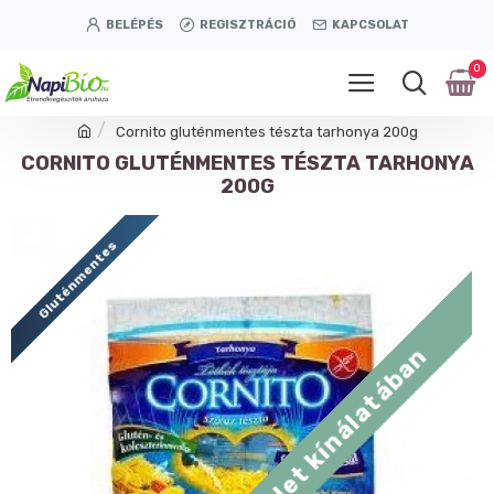
BELÉPÉS
REGISZTRÁCIÓ
KAPCSOLAT
0
Cornito gluténmentes tészta tarhonya 200g
CORNITO GLUTÉNMENTES TÉSZTA TARHONYA
200G
Gluténmentes
Tétényi úti üzlet kínálatában