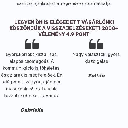
szállítási ajánlatokat a megrendelés során láthatja.
Minőségét megörzi: 2 év.
LEGYEN ÖN IS ELÉGEDETT VÁSÁRLÓNK!
KÖSZÖNJÜK A VISSZAJELZÉSEKET! 2000+
VÉLEMÉNY 4,9 PONT
Gyors,korrekt kiszállítás,
Nagy választék, gyors
alapos csomagoás. A
kiszolgálás
kommunikáció is tökéletes,
és az árak is megfelelőek. Én
Zoltán
elégedett vagyok, ajánlom
másoknak is! Gratulálok,
további sok sikert kívánok!
Gabriella