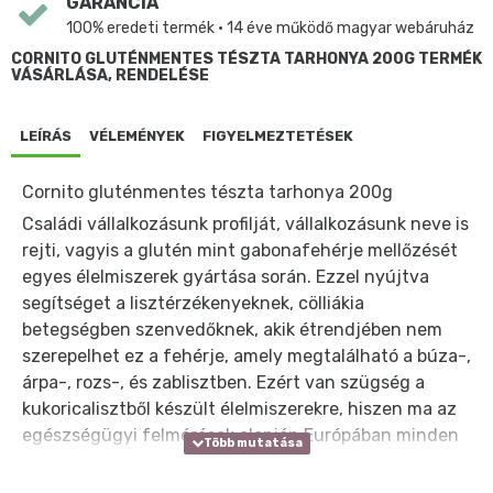
GARANCIA
100% eredeti termék • 14 éve működő magyar webáruház
CORNITO GLUTÉNMENTES TÉSZTA TARHONYA 200G TERMÉK
VÁSÁRLÁSA, RENDELÉSE
LEÍRÁS
VÉLEMÉNYEK
FIGYELMEZTETÉSEK
Cornito gluténmentes tészta tarhonya 200g
Családi vállalkozásunk profilját, vállalkozásunk neve is
rejti, vagyis a glutén mint gabonafehérje mellőzését
egyes élelmiszerek gyártása során. Ezzel nyújtva
segítséget a lisztérzékenyeknek, cölliákia
betegségben szenvedőknek, akik étrendjében nem
szerepelhet ez a fehérje, amely megtalálható a búza-,
árpa-, rozs-, és zablisztben. Ezért van szügség a
kukoricalisztből készült élelmiszerekre, hiszen ma az
egészségügyi felmérések alapján Európában minden
százötvenedik ember lisztérzékeny.