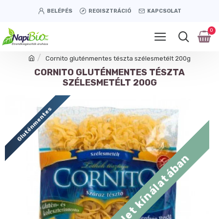
BELÉPÉS
REGISZTRÁCIÓ
KAPCSOLAT
0
Cornito gluténmentes tészta szélesmetélt 200g
CORNITO GLUTÉNMENTES TÉSZTA
SZÉLESMETÉLT 200G
Gluténmentes
Tétényi úti üzlet kínálatában