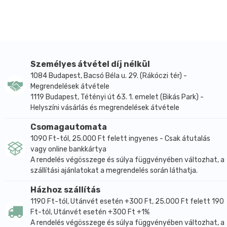
A gyártás során kizárólag természetes alapanyagokat
használunk, az általunk gyártott élelmiszerek
semmiféle tartósítószert, színezéket nem
tartalmaznak. Mint a legrégebbi magyar gyártó,
garantáljuk a mindenkori kiváló minőséget.
CornitoTM Tóthék tésztája száraztészta kiváló
Személyes átvétel díj nélkül
minősége a receptúrának, és a kiváló olasz gépeknek
1084 Budapest, Bacsó Béla u. 29. (Rákóczi tér) -
Megrendelések átvétele
köszönhető. A tészta íze közelít a durumtészta
1119 Budapest, Tétényi út 63. 1. emelet (Bikás Park) -
ízéhez, tehát élvezetes, színe a kukorica
Helyszíni vásárlás és megrendelések átvétele
alapanyagnak köszönhetően szép sárga, és az állagát
főzés után is kiválóan megtartja. Fogyaszthatják:
Csomagautomata
Lisztérzékenyek, tojásérzékenyek,
1090 Ft-tól, 25.000 Ft felett ingyenes - Csak átutalás
tejcukorérzékenyek, szójaérzékenyek, vesebetegek,
vagy online bankkártya
A rendelés végösszege és súlya függvényében változhat, a
tojást nem tartalmaz, így koleszterinmentes.
szállítási ajánlatokat a megrendelés során láthatja.
Összetétel: Kukoricaliszt, Kukoricakeményítő,
Burgonyapehely, dextróz (szőlőcukor).
Házhoz szállítás
1190 Ft-tól, Utánvét esetén +300 Ft, 25.000 Ft felett 190
Energia tartalom / 100g: 1452kJ/346 Kcal;
Ft-tól, Utánvét esetén +300 Ft +1%
Szénhidrát: 77g/ amelybőlcukrok 3,36g; Fehérje: 4g;
A rendelés végösszege és súlya függvényében változhat, a
Zsír: 1,6g amelyből telített zsírsavak: 0,24g.