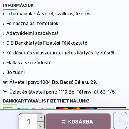
INFORMÁCIÓK
Információk - Átvétel, szállítás, fizetés
Felhasználási feltételek
Adatvédelmi szabályzat
CIB Bankkártyás Fizetési Tájékoztató
Kérdések és válaszok internetes kártyás fizetésről
Elállás a szerződéstől
Jó tudni
Átvételi pont: 1084 Bp. Bacsó Béla u. 29.
Üzlet és átvételi pont: 1119 Bp. Tétényi út 63. 1/5.
BANKKÁRTYÁVAL IS FIZETHET NÁLUNK!
KOSÁRBA
Minden jog fenntartva, MaxShopping Kft. 2013-2026
Árukereső.hu