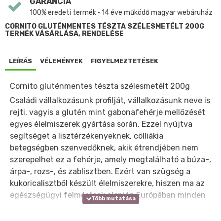
GARANCIA
100% eredeti termék • 14 éve működő magyar webáruház
CORNITO GLUTÉNMENTES TÉSZTA SZÉLESMETÉLT 200G
TERMÉK VÁSÁRLÁSA, RENDELÉSE
LEÍRÁS
VÉLEMÉNYEK
FIGYELMEZTETÉSEK
Cornito gluténmentes tészta szélesmetélt 200g
Családi vállalkozásunk profilját, vállalkozásunk neve is
rejti, vagyis a glutén mint gabonafehérje mellőzését
egyes élelmiszerek gyártása során. Ezzel nyújtva
segítséget a lisztérzékenyeknek, cölliákia
betegségben szenvedőknek, akik étrendjében nem
szerepelhet ez a fehérje, amely megtalálható a búza-,
árpa-, rozs-, és zablisztben. Ezért van szügség a
kukoricalisztből készült élelmiszerekre, hiszen ma az
egészségügyi felmérések alapján Európában minden
százötvenedik ember lisztérzékeny.