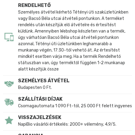
RENDELHETŐ
Személyes átvétel kérhető Tétényi úti szaküzletünkben
vagy Bacsó Béla utcai átvételi pontunkon. A terméket
rendelés után készítjük elő átvételre és értesítést
küldünk. Amennyiben Webshop készleten van a termék,
úgy várhatóan Bacsó Béla utcai átvételi pontunkon
azonnal, Tétényi úti üzletünkben leghamarabb a
munkanap végén, 17:30-tól vehető át. Az értesítést
mindkét esetben várja meg. Ha a termék Rendelhető
státuszban van, úgy terméktől függően 1-2 munkanap
alatt készítjük össze
SZEMÉLYES ÁTVÉTEL
Budapesten 0 Ft.
SZÁLLÍTÁSI DÍJAK
Csomagautomata 1 090 Ft-tól, 25 000 Ft felett ingyenes
VISSZAJELZÉSEK
NapiBio vásárlói értékelés: 2000+ vélemény, 4,9/5.