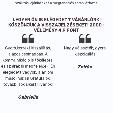
szállítási ajánlatokat a megrendelés során láthatja.
Minőségét megörzi: 2 év.
LEGYEN ÖN IS ELÉGEDETT VÁSÁRLÓNK!
KÖSZÖNJÜK A VISSZAJELZÉSEKET! 2000+
VÉLEMÉNY 4,9 PONT
Gyors,korrekt kiszállítás,
Nagy választék, gyors
alapos csomagoás. A
kiszolgálás
kommunikáció is tökéletes,
és az árak is megfelelőek. Én
Zoltán
elégedett vagyok, ajánlom
másoknak is! Gratulálok,
további sok sikert kívánok!
Gabriella