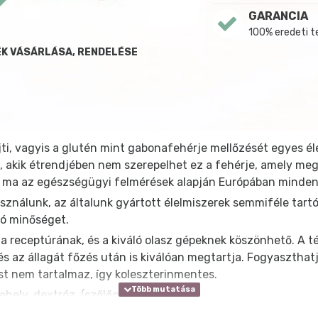
GARANCIA
100% eredeti 
K VÁSÁRLÁSA, RENDELÉSE
rejti, vagyis a glutén mint gabonafehérje mellőzését egyes é
 akik étrendjében nem szerepelhet ez a fehérje, amely megta
zen ma az egészségügyi felmérések alapján Európában minde
ználunk, az általunk gyártott élelmiszerek semmiféle tartó
ló minőséget.
a receptúrának, és a kiváló olasz gépeknek köszönhető. A té
s az állagát főzés után is kiválóan megtartja. Fogyaszthat
st nem tartalmaz, így koleszterinmentes.
ehely, dextróz (szőlőcukor).
/ amelybőlcukrok 3,36g; Fehérje: 4g; Zsír: 1,6g amelyből tel