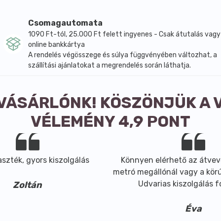
Csomagautomata
1090 Ft-tól, 25.000 Ft felett ingyenes - Csak átutalás vagy
online bankkártya
A rendelés végösszege és súlya függvényében változhat, a
szállítási ajánlatokat a megrendelés során láthatja.
 VÁSÁRLÓNK! KÖSZÖNJÜK A 
VÉLEMÉNY 4,9 PONT
szték, gyors kiszolgálás
Könnyen elérhető az átvev
metró megállónál vagy a körút
Udvarias kiszolgálás 
Zoltán
Éva