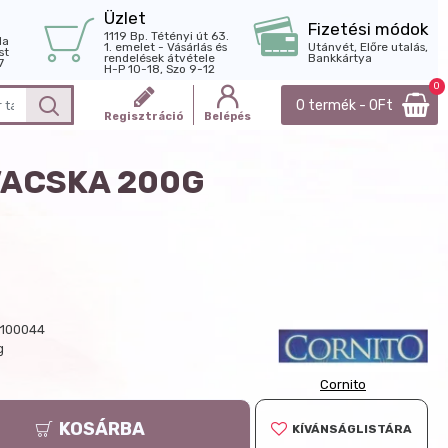
Üzlet
Fizetési módok
1119 Bp. Tétényi út 63.
la
1. emelet - Vásárlás és
Utánvét, Előre utalás,
st
rendelések átvétele
Bankkártya
7
H-P 10-18, Szo 9-12
0
0 termék - 0Ft
Regisztráció
Belépés
VACSKA 200G
100044
g
Cornito
KOSÁRBA
KÍVÁNSÁGLISTÁRA