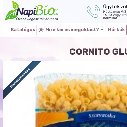
Ügyfélszol
Hétköznap 9:3
16:00 vagy ema
bármikor
Katalógus
Mire keres megoldást?
Márkák
CORNITO GL
Gluténmentes