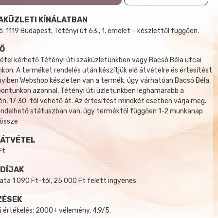
AKÜZLETI KÍNÁLATBAN
 1119 Budapest, Tétényi út 63., 1. emelet – készlettől függően.
Ő
tel kérhető Tétényi úti szaküzletünkben vagy Bacsó Béla utcai
kon. A terméket rendelés után készítjük elő átvételre és értesítést
yiben Webshop készleten van a termék, úgy várhatóan Bacsó Béla
 pontunkon azonnal, Tétényi úti üzletünkben leghamarabb a
, 17:30-tól vehető át. Az értesítést mindkét esetben várja meg.
endelhető státuszban van, úgy terméktől függően 1-2 munkanap
 össze
 ÁTVÉTEL
Ft.
 DÍJAK
a 1 090 Ft-tól, 25 000 Ft felett ingyenes
ZÉSEK
i értékelés: 2000+ vélemény, 4,9/5.