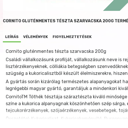
CORNITO GLUTÉNMENTES TÉSZTA SZARVACSKA 200G TERMÉ
LEÍRÁS
VÉLEMÉNYEK
FIGYELMEZTETÉSEK
Cornito gluténmentes tészta szarvacska 200g
Családi vállalkozásunk profilját, vállalkozásunk neve is 
lisztérzékenyeknek, cölliákia betegségben szenvedőknek,
szügség a kukoricalisztből készült élelmiszerekre, his
A gyártás során kizárólag természetes alapanyagokat has
legrégebbi magyar gyártó, garantáljuk a mindenkori kivá
CornitoTM Tóthék tésztája száraztészta kiváló minősége 
színe a kukorica alpanyagnak köszönhetően szép sárga, é
tejcukorérzékenyek, szójaérzékenyek, vesebetegek, tojá
Összetétel: Kukoricaliszt, Kukoricakeményítő, Burgonyap
Energia tartalom / 100g: 1452kJ/346 Kcal; Szénhidrát: 77g