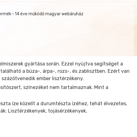
termék • 14 éve működő magyar webáruház
lelmiszerek gyártása során. Ezzel nyújtva segítséget a
lálható a búza-, árpa-, rozs-, és zablisztben. Ezért van
n százötvenedik ember lisztérzékeny.
sítószert, színezéket nem tartalmaznak. Mint a
szta íze közelít a durumtészta ízéhez, tehát élvezetes,
ják: Lisztérzékenyek, tojásérzékenyek,
ített zsírsavak: 0,24g.