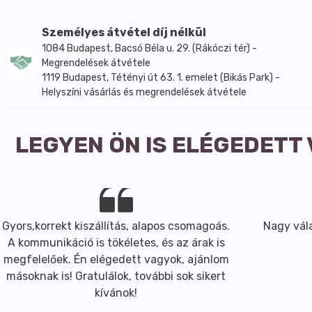
Minőségét megörzi: 2 év.
Személyes átvétel díj nélkül
1084 Budapest, Bacsó Béla u. 29. (Rákóczi tér) -
Megrendelések átvétele
1119 Budapest, Tétényi út 63. 1. emelet (Bikás Park) -
Helyszíni vásárlás és megrendelések átvétele
LEGYEN ÖN IS ELÉGEDETT
Gyors,korrekt kiszállítás, alapos csomagoás.
Nagy vála
A kommunikáció is tökéletes, és az árak is
megfelelőek. Én elégedett vagyok, ajánlom
másoknak is! Gratulálok, további sok sikert
kívánok!