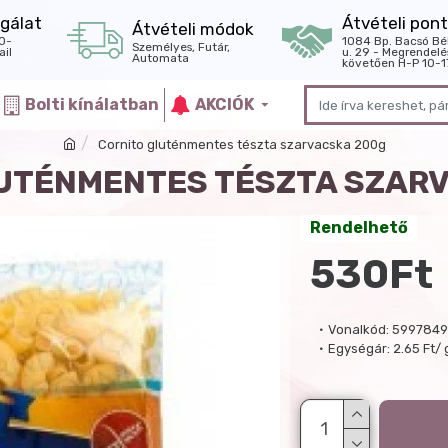
gálat
Átvételi pont
Átvételi módok
0-
1084 Bp. Bacsó Bé
Személyes, Futár,
il
u. 29 - Megrendelé
Automata
követően H-P 10-1
Bolti kínálatban
AKCIÓK
Cornito gluténmentes tészta szarvacska 200g
UTÉNMENTES TÉSZTA SZAR
Rendelhető
530Ft
Vonalkód:
5997849
Egységár:
2.65 Ft/ 