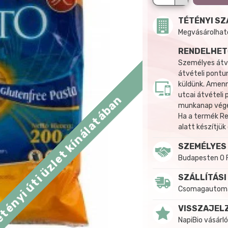
TÉTÉNYI SZ
Megvásárolható:
RENDELHET
Személyes átvé
átvételi pontun
küldünk. Amenn
utcai átvételi
tényi úti üzlet kínálatában
munkanap végén
Ha a termék R
alatt készítjük
SZEMÉLYES
Budapesten 0 
SZÁLLÍTÁSI
Csomagautomat
VISSZAJEL
NapiBio vásárló