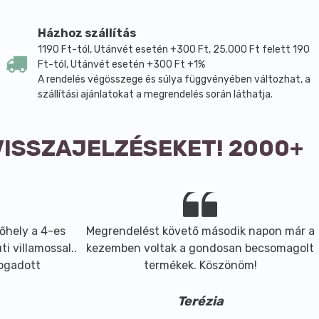
Házhoz szállítás
1190 Ft-tól, Utánvét esetén +300 Ft, 25.000 Ft felett 190
Ft-tól, Utánvét esetén +300 Ft +1%
A rendelés végösszege és súlya függvényében változhat, a
szállítási ajánlatokat a megrendelés során láthatja.
VISSZAJELZÉSEKET! 2000+
őhely a 4-es
Megrendelést követő második napon már a
i villamossal..
kezemben voltak a gondosan becsomagolt
fogadott
termékek. Köszönöm!
Terézia